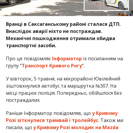
Вранці в Саксаганському районі сталася ДТП.
Внаслідок аварії ніхто не постраждав.
Механічні пошкодження отримали обидва
транспортні засоби.
Про це повідомляє
Інформатор
із посиланням на
групу “
Транспорт Кривого Рогу
“.
У вівторок, 5 травня, на мікрорайоні Ювілейний
зіштовхнулися автобус та маршрутка №307. На
місці працює поліція. Попередньо, обійшлося без
постраждалих.
Раніше Інформатор повідомляв, що
у Кривому
Розі зіткнулися трамвай і тролейбус
. Також ми
писали, що
у Кривому Розі молодик на Mazda