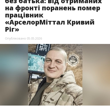
без батька: від отриманих
на фронті поранень помер
працівник
«АрселорМіттал Кривий
Ріг»
Опубліковано
05.05.2026