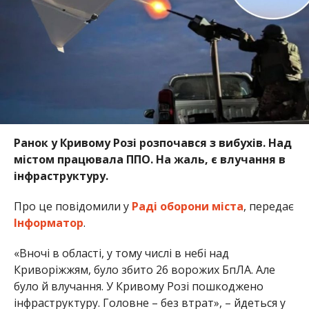
Ранок у Кривому Розі розпочався з вибухів. Над
містом працювала ППО. На жаль, є влучання в
інфраструктуру.
Про це повідомили у
Раді оборони міста
, передає
Інформатор
.
«Вночі в області, у тому числі в небі над
Криворіжжям, було збито 26 ворожих БпЛА. Але
було й влучання. У Кривому Розі пошкоджено
інфраструктуру. Головне – без втрат», – йдеться у