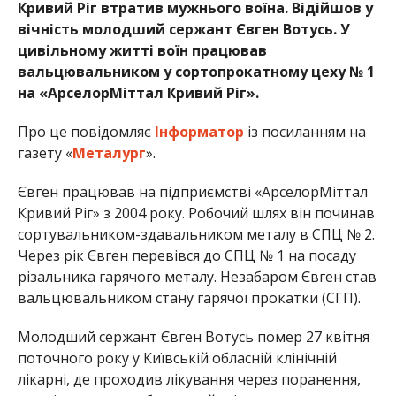
Кривий Ріг втратив мужнього воїна. Відійшов у
вічність молодший сержант Євген Вотусь. У
цивільному житті воїн працював
вальцювальником у сортопрокатному цеху № 1
на «АрселорМіттал Кривий Ріг».
Про це повідомляє
Інформатор
із посиланням на
газету «
Металург
».
Євген працював на підприємстві «АрселорМіттал
Кривий Ріг» з 2004 року. Робочий шлях він починав
сортувальником-здавальником металу в СПЦ № 2.
Через рік Євген перевівся до СПЦ № 1 на посаду
різальника гарячого металу. Незабаром Євген став
вальцювальником стану гарячої прокатки (СГП).
Молодший сержант Євген Вотусь помер 27 квітня
поточного року у Київській обласній клінічній
лікарні, де проходив лікування через поранення,