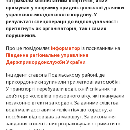
затримали міжобласний «кортеж», який
прямував у напрямку придністровської ділянки
українсько-молдовського кордону. У
результаті спецоперації до відповідальності
притягнуть як організаторів, так і самих
порушників.
Про це повідомляє
Інформатор
із посиланням на
Південне регіональне управління
Держприкордонслужби України
.
Інцидент стався в Подільському районі, де
прикордонники зупинили три легкові автомобілі.
У транспорті перебували водії, їхній спільник та
дев’ятеро чоловіків призовного віку, які планували
незаконно втекти за кордон. За даними слідства,
водії мали доставити «клієнтів» до кордону, а
пособник відповідав за маршрут. За виконання
завдання кожен із них розраховував отримати по