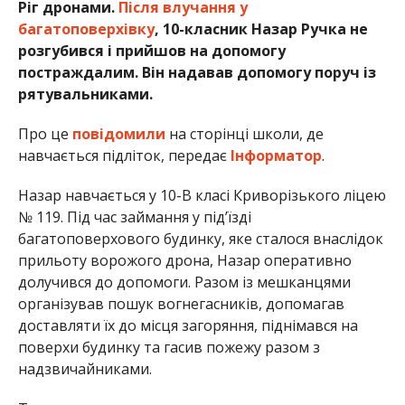
Ріг дронами.
Після влучання у
багатоповерхівку
, 10-класник Назар Ручка не
розгубився і прийшов на допомогу
постраждалим. Він надавав допомогу поруч із
рятувальниками.
Про це
повідомили
на сторінці школи, де
навчається підліток, передає
Інформатор
.
Назар навчається у 10-В класі Криворізького ліцею
№ 119. Під час займання у під’їзді
багатоповерхового будинку, яке сталося внаслідок
прильоту ворожого дрона, Назар оперативно
долучився до допомоги. Разом із мешканцями
організував пошук вогнегасників, допомагав
доставляти їх до місця загоряння, піднімався на
поверхи будинку та гасив пожежу разом з
надзвичайниками.