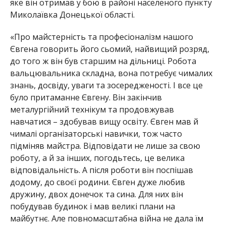
яке він отримав у бою в районі населеного пункту
Миколаївка Донецької області.
«Про майстерність та професіоналізм нашого
Євгена говорить його сьомий, найвищий розряд,
до того ж він був старшим на дільниці. Робота
вальцювальника складна, вона потребує чималих
знань, досвіду, уваги та зосередженості. І все це
було притаманне Євгену. Він закінчив
металургійний технікум та продовжував
навчатися – здобував вищу освіту. Євген мав й
чималі організаторські навички, тож часто
підміняв майстра. Відповідати не лише за свою
роботу, а й за інших, погодьтесь, це велика
відповідальність. А після роботи він поспішав
додому, до своєї родини. Євген дуже любив
дружину, двох донечок та сина. Для них він
побудував будинок і мав великі плани на
майбутнє. Але повномасштабна війна не дала їм