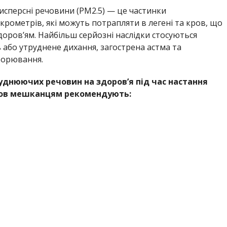
исперсні речовини (PM2.5) — це частинки
рометрів, які можуть потрапляти в легені та кров, що
оров’ям. Найбільш серйозні наслідки стосуються
 або утруднене дихання, загострена астма та
ворювання.
днюючих речовин на здоров’я під час настання
мов мешканцям рекомендують: