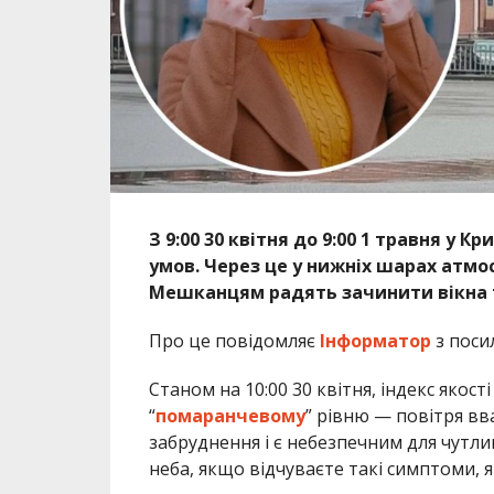
З 9:00 30 квітня до 9:00 1 травня у 
умов. Через це у нижніх шарах атм
Мешканцям радять зачинити вікна т
Про це повідомляє
Інформатор
з поси
Станом на 10:00 30 квітня, індекс якост
“
помаранчевому
” рівню — повітря вв
забруднення і є небезпечним для чутл
неба, якщо відчуваєте такі симптоми, 