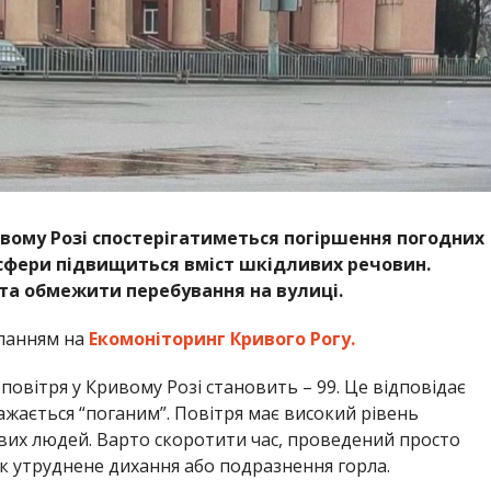
Кривому Розі спостерігатиметься погіршення погодних
осфери підвищиться вміст шкідливих речовин.
а обмежити перебування на вулиці.
ланням на
Екомоніторинг Кривого Рогу.
і повітря у Кривому Розі становить – 99. Це відповідає
ажається “поганим”. Повітря має високий рівень
ивих людей. Варто скоротити час, проведений просто
як утруднене дихання або подразнення горла.