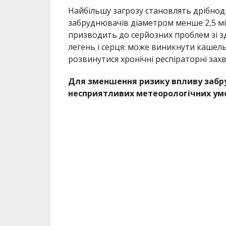
Найбільшу загрозу становлять дрібнод
забруднювачів діаметром менше 2,5 мік
призводить до серйозних проблем зі зд
легень і серця: може виникнути кашель
розвинутися хронічні респіраторні зах
Для зменшення ризику впливу забру
несприятливих метеорологічних у