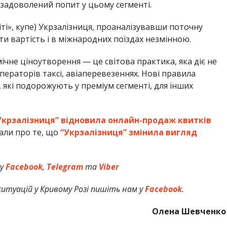
езадоволений попит у цьому сегменті.
сіті», купе) Укрзалізниця, проаналізувавши поточну
и вартість і в міжнародних поїздах незмінною.
ічне ціноутворення — це світова практика, яка діє не
операторів таксі, авіаперевезеннях. Нові правила
які подорожують у преміум сегменті, для інших
Укрзалізниця” відновила онлайн-продаж квитків
али про те, що
“Укрзалізниця” змінила вигляд
 у
Facebook
,
Telegram
та
Viber
итуацій у Кривому Розі пишіть нам у
Facebook
.
Олена Шевченко