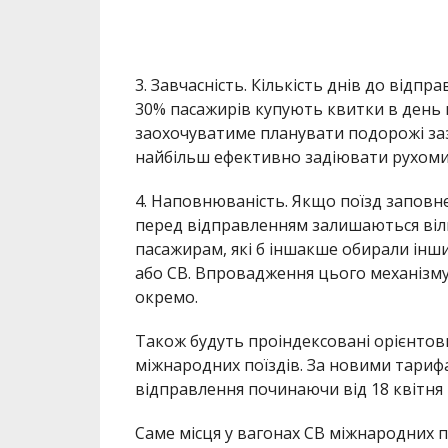
3. Завчасність. Кількість днів до відпр
30% пасажирів купують квитки в день по
заохочуватиме планувати подорожі заз
найбільш ефективно задіювати рухоми
4. Наповнюваність. Якщо поїзд заповн
перед відправленням залишаються віль
пасажирам, які б іншакше обирали інш
або СВ. Впровадження цього механізму
окремо.
Також будуть проіндексовані орієнтовн
міжнародних поїздів. За новими тарифа
відправлення починаючи від 18 квітня 
Саме місця у вагонах СВ міжнародних