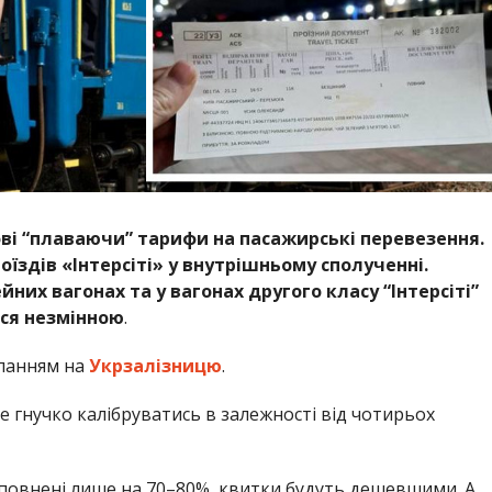
ові “плаваючи” тарифи на пасажирські перевезення.
поїздів «Інтерсіті» у внутрішньому сполученні.
йних вагонах та у вагонах другого класу “Інтерсіті”
ся незмінною
.
ланням на
Укрзалізницю
.
е гнучко калібруватись в залежності від чотирьох
 заповнені лише на 70–80%, квитки будуть дешевшими. А