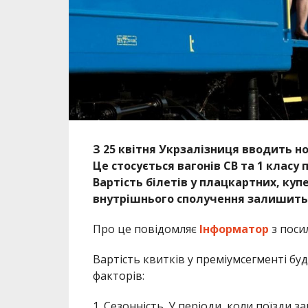
З 25 квітня Укрзалізниця вводить н
Це стосується вагонів СВ та 1 класу 
Вартість білетів у плацкартних, купе
внутрішнього сполучення залишить
Про це повідомляє
Інформатор
з поси
Вартість квитків у преміумсегменті буд
факторів:
1. Сезонність. У періоди, коли поїзди