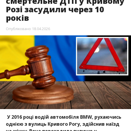
смертельне ДТП у Кривому
Розі засудили через 10
років
Опубліковано
18.04.2026
У 2016 році водій автомобіля BMW, рухаючись
однією з вулиць Кривого Рогу, здійснив наїзд
на жінку. Вона переходила вулицю у