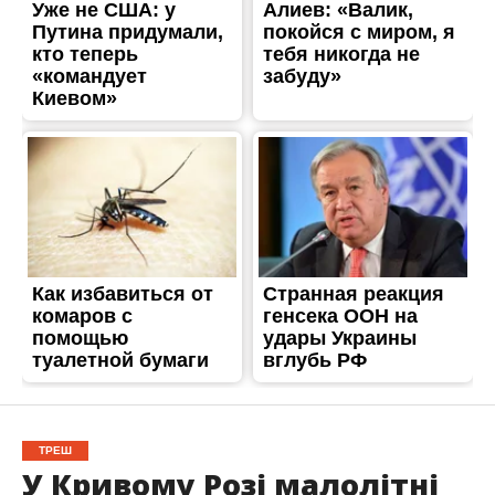
ТРЕШ
У Кривому Розі малолітні