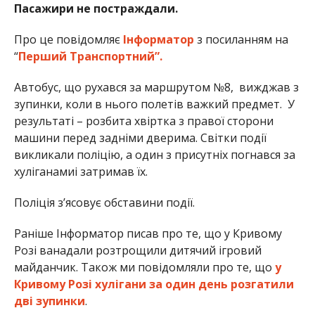
Пасажири не постраждали.
Про це повідомляє
Інформатор
з посиланням на
“
Перший Транспортний”.
Автобус, що рухався за маршрутом №8, вижджав з
зупинки, коли в нього полетів важкий предмет. У
результаті – розбита хвіртка з правої сторони
машини перед задніми дверима. Світки події
викликали поліцію, а один з присутніх погнався за
хуліганамиі затримав їх.
Поліція з’ясовує обставини події.
Раніше Інформатор писав про те, що у Кривому
Розі ванадали розтрощили дитячий ігровий
майданчик. Також ми повідомляли про те, що
у
Кривому Розі хулігани за один день розгатили
дві зупинки
.