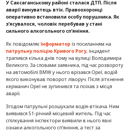
У Саксаганському районі сталася ДТП. Після
аварії винуватець втік. Правоохоронці
оперативно встановили особу порушника. Як
з’ясувалося, чоловік перебував у стані
сильного алкогольного сп’яніння.
Як повідомляє
Інформатор
із посиланням на
патрульну поліцію Кривого Рогу
, інцидент
трапився кілька днів тому на вулиці Володимира
Великого. За словами заявника, під час розвороту
на автомобілі BMW у нього врізався Opel, водій
якого виконував поворот ліворуч. Після зіткнення
керманич Opel не зупинився та поїхав з місця
аварії.
Згодом патрульні розшукали водія-втікача. Ним
виявився 51-річний місцевий житель. Під час
спілкування інспектори виявили в нього явні
ознаки алкогольного сп’яніння, а тест за