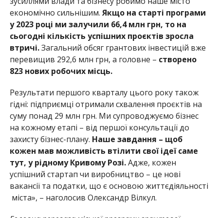
зусиллями влади та бізнесу робимо наше місто
економічно сильнішим.
Якщо на старті програми
у 2023 році ми залучили
66,4 млн грн, то на
сьогодні кількість успішних про
єктів зросла
втричі.
Загальний обсяг грантових інвестицій вже
перевищив 292,6 млн грн, а головне –
створено
823 нових робочих місць
.
Результати першого кварталу цього року також
гідні: підприємці отримали схвалення проєктів на
суму понад 29 млн грн. Ми супроводжуємо бізнес
на кожному етапі – від першої консультації до
захис
ту бізнес-плану.
Наше завдання – щоб
кожен мав можливість втілити свої ідеї саме
тут, у рідному Кривому Розі.
Адже, кожен
успішний ста
ртап чи виробництво – це нові
вакансії та податки, щ
о є основою життєдіяльності
міста», – наголосив Олександр Вілкул.