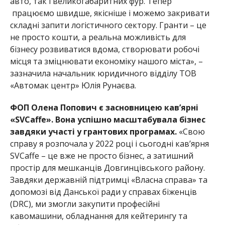
авто, так і великогабаритних фур. Тепер
працюємо швидше, якісніше і можемо закривати
складні запити логістичного сектору. Гранти – це
не просто кошти, а реальна можливість для
бізнесу розвиватися вдома, створювати робочі
місця та зміцнювати економіку нашого міста», –
зазначила начальник юридичного відділу ТОВ
«Автомак центр» Юлія
Рунаєва.
ФОП Олена Попович є засновницею кав’ярні
«SVCaffe». Вона успішно масштабувала бізнес
завдяки участі у грантових програмах.
«Свою
справу я розпочала у 2022 році і сьогодні кав’ярня
SVCaffe – це вже не просто бізнес, а затишний
простір для мешканців Довгинцівського району.
Завдяки державній підтримці «Власна справа» та
допомозі від Данської ради у справах біженців
(DRC), ми змогли закупити професійні
кавомашини, обладнання для кейтерингу та