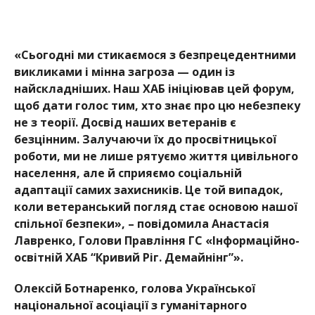
«Сьогодні ми стикаємося з безпрецедентними
виклика
ми і мінна загроза — один із
найскладн
іших. Наш ХАБ ініціював цей форум,
щоб дати голос тим, хто знає про цю небезпеку
не з теорії. Досвід наших ветеранів є
безцінним. Залучаючи їх до просвітницької
роботи, ми не лише рятуємо життя цивільного
населення, але й сприяємо соціальній
адаптації самих захисників. Це той випадок,
коли ветеранський погляд стає основою нашої
спільної безпеки», – повідомила Анастасія
Лавренко, Голови Правління ГС «Інформаційно-
освітній ХАБ “Кривий Ріг. Демайнінг”».
Олексій Ботнаренко,
голова Української
національної асоці
ації з гуманітарного