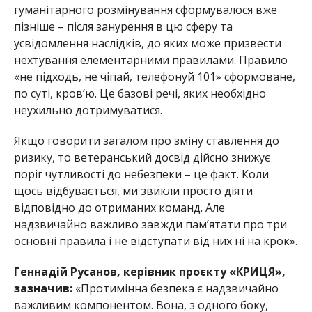
гуманітарного розмінування сформувалося вже
пізніше – після занурення в цю сферу та
усвідомлення наслідків, до яких може призвести
нехтування елементарними правилами. Правило
«не підходь, не чіпай, телефонуй 101» сформоване,
по суті, кров’ю. Це базові речі, яких необхідно
неухильно дотримуватися.
Якщо говорити загалом про зміну ставлення до
ризику, то ветеранський досвід дійсно знижує
поріг чутливості до небезпеки – це факт. Коли
щось відбувається, ми звикли просто діяти
від
повідно до отриманих команд. Але
надзвичайно важливо завжди пам’ятати про три
основні правила і не відступати від них ні на крок».
Геннадій Русанов, керівник проєкту «КРИЦЯ»,
зазначив:
«Протимінна безпека є надзвичайно
важливим
компонентом. Вона, з одного боку,