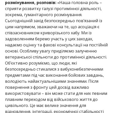
розмінування, розповів:
«Наша головна роль –
сприяти розвитку галузі протимінної діяльності,
зокрема, гуманітарного розмінування.
Сьогоднішній захід безпосередньо пов’язаний із
цим напрямом, зважаючи на те, що асоціація є
співзасновником криворізького хабу. Ми із
задоволенням беремо участь у цих заходах,
надаємо оцінку та фахові консультації на постійній
основі. Особливу увагу приділяємо залученню
ветеранс
ької спільноти до протимінної діяльності.
Об
’єктивно р
озуміємо, що люди,
які
безпосередньо стикалися з вибухонебезпечними
предметами під час виконання бойових завдань,
володіють найактуальнішими знаннями. Після
повернення з фронту цей досвід важливо
використовувати – він може стати для них певним
плавним переходом від військового життя до
цивільного. Це має велике значення для
відновлення, інтеграції, економічної стабільності