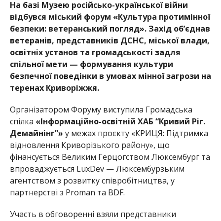
На базі Музею російсько-української війни
відбувся міський форум «Культура протимінної
безпеки: ветеранський погляд». Захід об’єднав
ветеранів, представників ДСНС, місько
ї влади,
освітніх установ та громадськості задля
спільної мети — формування культури
безпечної поведінки в умовах мінної загрози на
теренах Крив
оріжжя.
Організатором Форуму виступила Громадс
ька
спілка
«Інформаційно-освітній ХАБ “Кривий Ріг.
Демайнінг”»
у межах проєкту «КРИЦЯ: Підтримка
відновлення Криворізького району», що
фінансується Великим Герцогством Люксембург та
впроваджується LuxDev — Люксембурзьким
агентством з розвитку співробітництва, у
партнерстві з Proman та BDF.
Участь в обговоренні взяли представники