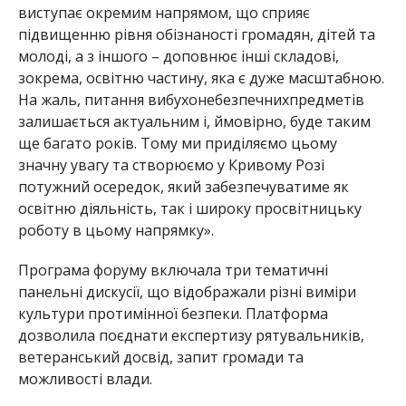
виступає окремим напрямом, що сприяє
підвищенню рівня обізнаності громадян, дітей та
молоді, а з іншого – доповнює інші складові,
зокрема, освітню частину, яка є дуже масштабною.
На жаль, питання вибухонебезпечних
предметів
залишається актуальним і,
ймовірно, буде таким
ще багато років. Тому ми приділяємо цьому
значну увагу та створюємо у Кривому Розі
потужний осередок, який забезпечуватиме як
освітню діяльність, так і широку просвітницьку
роботу в цьому напрямку».
Програма форуму включала три тематичні
панельні дискусії, що відображали різні виміри
культури протимінної безпеки. Платформа
дозволила поєднати експертизу рятувальників,
ветеранський досвід, запит громади та
можливості влади.