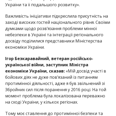
України та її подальшого розвитку».
Важливість ініціативи підкреслила присутність на
заході високих гостей національного рівня. Своїми
д
умками щодо розв’язання проблеми мінної
небезпеки в Україні та інтеграції регіонального
досвіду поділилися представники Міністерства
економіки України.
Ігор Безкаравайний, ветеран російсько-
української війни, заступник Міністра
економіки України, сказав:
«Мій досвід участі в
бойових діях не дуже пов’язаний із питанням
протимінної діяльності, адже я був звільнений зі
Збройних сил після поранення у 2016 році. На той
момент проблема була локалізована переважно
на сході України, у кількох регіонах.
Тому моє ста
влення до протимінної безпеки та