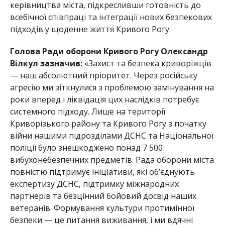
керівництва міста, підкресливши готовність до
всебічної співпраці та інтеграції нових безпекових
підходів у щоденне життя Кривого Рогу.
Голова
Ради оборони Кривого Рогу Олександр
Ві
лкул
зазначив:
«Захист та безпека криворіжців
— наш абсолютний пріоритет. Через російську
агресію ми зіткнулися з проблемою замінування на
роки вперед і ліквідація цих наслідків потребує
системного підходу. Лише на території
Криворізького району та Кривого Рогу з початку
війни нашими підрозділами ДСНС та Національної
поліції було знешкоджено понад 7 500
вибухонебезпечних предметів. Рада оборони міста
повністю підтримує ініціативи, які об’єднують
експертизу
ДСНС, підтрим
ку міжнародних
партнерів та безцінний
бойовий досвід наших
ветеранів. Формування культури протимінної
безпеки — це питання виживання, і ми вдячні