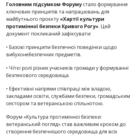
Головним підсумком Форуму
стало формування
ключових принципів та
напрацювань для
майбутнього проєкту
«Хартії культури
протимінної безпеки Кривого Рогу»
.
Цей
документ покликаний зафіксувати:
• Базові принципи безпечної поведінки щодо
вибухонебезпечних предметів.
• Чіткі ролі різних учасників громади у формуванні
безпекового середовища.
• Ефективні напрями співпраці між владою,
закладами освіти, службами безпеки, громадським
сектором та ветеранською спільнотою.
Форум «Культура протимінної безпеки:
ветеранський погляд» став важливим кроком до
створення безпечнішого середови
ща для всіх