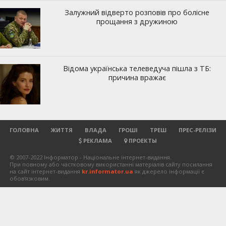
ГОЛОВНА
ЖИТТЯ
ВЛАДА
ГРОШІ
ТРЕШ
ПРЕС-РЕЛІЗИ
РЕКЛАМА
ПРОЕКТЫ
© 2007-2022 Інформатор - Національне інтернет-видання.
При повному або частковому використанні матеріалів сайту посилання
на сайт інтернет-видання
kr.informator.ua
як джерело інформації є
обов'язковим.