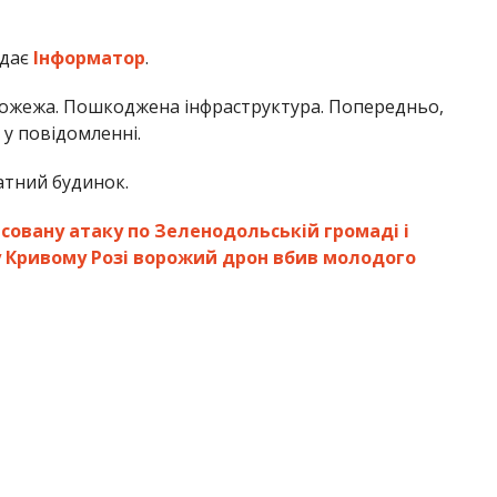
едає
Інформатор
.
ожежа. Пошкоджена інфраструктура. Попередньо,
 у повідомленні.
атний будинок.
совану атаку по Зеленодольській громаді і
у Кривому Розі ворожий дрон вбив молодого