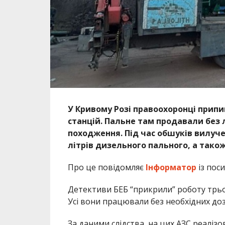
У Кривому Розі правоохоронці прип
станцій. Пальне там продавали без 
походження. Під час обшуків вилучен
літрів дизельного пального, а також
Про це повідомляє
Інформатор
із пос
Детективи
БЕБ
“прикрили” роботу трьо
Усі вони працювали без необхідних дозв
За даними слідства, на цих АЗС реаліз