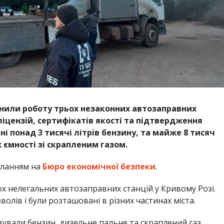
инили роботу трьох незаконних автозаправних
ліцензій, сертифікатів якості та підтвердження
і понад 3 тисячі літрів бензину, та майже 8 тисяч
 ємності зі скрапленим газом.
иланням на
Бюро економічної безпеки
.
х нелегальних автозаправних станцій у Кривому Розі.
олів і були розташовані в різних частинах міста.
овували бензин, дизельне пальне та скраплений газ.