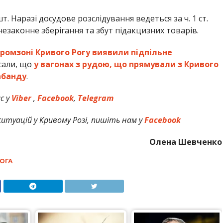
 Наразі досудове розслідування ведеться за ч. 1 ст.
езаконне зберігання та збут підакцизних товарів.
промзоні Кривого Рогу виявили підпільне
сали, що
у вагонах з рудою, що прямували з Кривого
абанду
.
с у
Viber
,
Facebook
,
Telegram
итуацій у Кривому Розі, пишіть нам у
Facebook
Олена Шевченко
ОГА