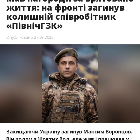
життя: на фронті загинув
колишній співробітник
«ПівнічГЗК»
Опубліковано
27.03.2026
Захищаючи Україну загинув Максим Воронцов.
Він родом з Жовтих Вод, але жив і працював у