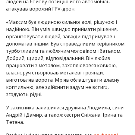
людей на бойову позицію його автомобіль
атакував ворожий FPV-дрон.
«Максим був людиною сильної волі, рішучою і
надійною. Він умів швидко приймати рішення,
організовувати людей, завжди підтримував і
допомагав іншим. Був справедливим керівником,
турботливим та люблячим чоловіком і батьком.
Добрий, щирий, відповідальний. Він любив
працювати з металом, захоплювався ковкою,
власноруч створював металеві троянди,
виготовляв ворота. Мріяв облаштувати власну
коптильню, але здійснити задум не встиг»,
згадують рідні.
У захисника залишилися дружина Людмила, сини
Андрій і Дамир, а також сестри Сніжана, Ірина та
Тетяна.