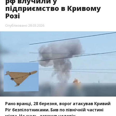
рф влучили у
підприємство в Кривому
Розі
Опубліковано
28.03.2026
Рано вранці, 28 березня, ворог атакував Кривий
Ріг безпілотниками. Бив по північній частині
міста. На жаль, загинув чоловік.