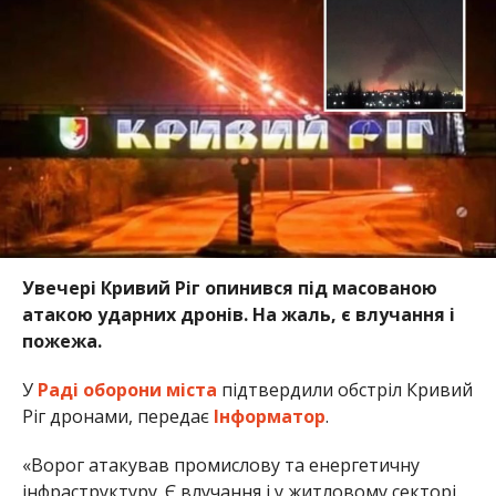
Увечері Кривий Ріг опинився під масованою
атакою ударних дронів. На жаль, є влучання і
пожежа.
У
Раді оборони міста
підтвердили обстріл Кривий
Ріг дронами, передає
Інформатор
.
«Ворог атакував промислову та енергетичну
інфраструктуру. Є влучання і у житловому секторі.