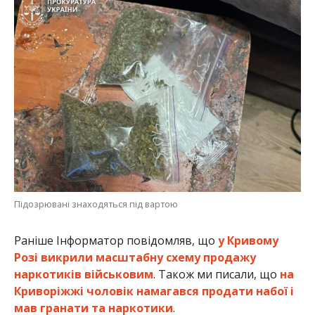
Підозрювані знаходяться під вартою
Раніше Інформатор повідомляв, що
у Кривому
Розі викрили масштабну схему продажу
наркотиків військовим
. Також ми писали, що
на
Криворіжжі чоловік намагався продати набої і
мав гранати та наркотики
.