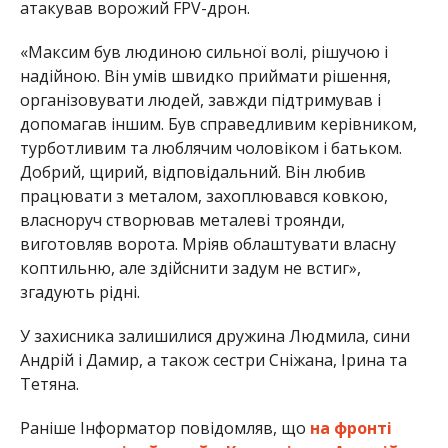
атакував ворожий FPV-дрон.
«Максим був людиною сильної волі, рішучою і
надійною. Він умів швидко приймати рішення,
організовувати людей, завжди підтримував і
допомагав іншим. Був справедливим керівником,
турботливим та люблячим чоловіком і батьком.
Добрий, щирий, відповідальний. Він любив
працювати з металом, захоплювався ковкою,
власноруч створював металеві троянди,
виготовляв ворота. Мріяв облаштувати власну
коптильню, але здійснити задум не встиг»,
згадують рідні.
У захисника залишилися дружина Людмила, сини
Андрій і Дамир, а також сестри Сніжана, Ірина та
Тетяна.
Раніше Інформатор повідомляв, що
на фронті