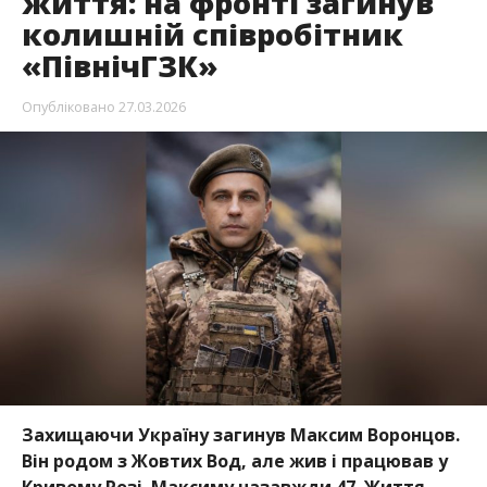
життя: на фронті загинув
колишній співробітник
«ПівнічГЗК»
Опубліковано
27.03.2026
Захищаючи Україну загинув Максим Воронцов.
Він родом з Жовтих Вод, але жив і працював у
Кривому Розі. Максиму назавжди 47. Життя