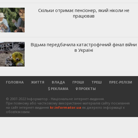
ГОЛОВНА
ЖИТТЯ
ВЛАДА
ГРОШІ
ТРЕШ
ПРЕС-РЕЛІЗИ
РЕКЛАМА
ПРОЕКТЫ
© 2007-2022 Інформатор - Національне інтернет-видання.
При повному або частковому використанні матеріалів сайту посилання
на сайт інтернет-видання
kr.informator.ua
як джерело інформації є
обов'язковим.