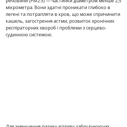
речовини (PM2.5) — частинки діаметром менше 2,5
мікрометра. Вони здатні проникати глибоко в
легені та потрапляти в кров, що може спричинити
кашель, загострення астми, розвиток хронічних
респіраторних хвороб і проблеми з серцево-
судинною системою.
Для зменшення ризику впливу забруднюючих