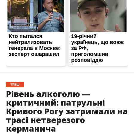
ТРЕШ
Рівень алкоголю —
критичний: патрульні
Кривого Рогу затримали на
трасі нетверезого
керманича