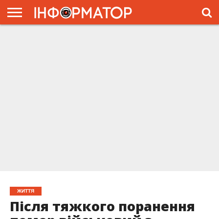
ГОЛОВНА
ЖИТТЯ
ВЛАДА
ГРОШІ
ТРЕШ
ПРЕС-
РЕЛІЗИ
РЕКЛАМА
ПРОЕКТЫ
ЖИТТЯ
Після тяжкого поранення