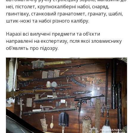
неї, пістолет, крупнокаліберні набої, снаряд,
гвинтівку, станковий гранатомет, гранату, шаблі,
штик-ножі та набої різного калібру.
Наразі всі вилучені предмети та об’єкти
направлені на експертизу, псля якої зловмиснику
об’являть про підозру.