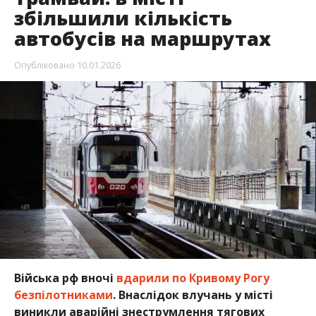
збільшили кількість
автобусів на маршрутах
Опубліковано
10.01.2026
Війська рф вночі
вдарили по Кривому Рогу
безпілотниками
. Внаслідок влучань у місті
виникли аварійні знеструмлення тягових