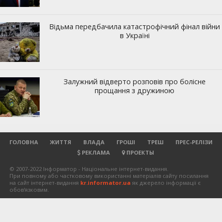
ГОЛОВНА
ЖИТТЯ
ВЛАДА
ГРОШІ
ТРЕШ
ПРЕС-РЕЛІЗИ
РЕКЛАМА
ПРОЕКТЫ
© 2007-2022 Інформатор - Національне інтернет-видання.
При повному або частковому використанні матеріалів сайту посилання
на сайт інтернет-видання
kr.informator.ua
як джерело інформації є
обов'язковим.