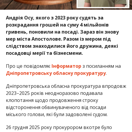
Андрія Осу, якого з 2023 року судять за
розкрадання грошей на суму 4 мільйонів
гривень, поновили на посаді. Зараз він знову
мер міста Апостолове. Разом із мером під
слідством знаходилися його дружина, деякі
посадовці мерії та бізнесмени.
Про це повідомляє
Інформатор
з посиланням на
Дніпропетровську обласну прокуратуру
.
Дніпропетровська обласна прокуратура впродовж
2023–2025 років неодноразово подавала
клопотання щодо продовження строку
відсторонення обвинуваченого від посади
міського голови, які були задоволені судом.
26 грудня 2025 року прокурором вкотре було