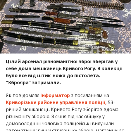
Цілий арсенал різноманітної зброї зберігав у
себе дома мешканець Кривого Рогу. В колекції
було все від штик-ножа до пістолета.
“Зброяра” затримали.
Як повідомляє
Інформатор
з посиланням на
Криворізьке районне управління поліції,
53-
річний мешканець Кривого Рогу зберігав вдома
різнманіту зборою. 8 січня під час обшуку у
домоволодінні чоловіка поліцейські вилучили
автоматичну ручну стрілецьку зброю, магазини до