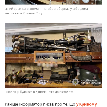
Цілий арсенал різноманітної зброї зберігав у себе дома
мешканець Кривого Рогу.
В колекції було все від штик-ножа до пістолета.
Раніше Інформатор писав про те, що
у Кривому