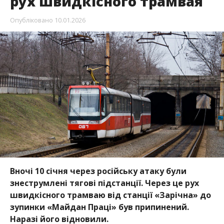
рух швидкісного трамвая
Опубліковано
10.01.2026
Вночі 10 січня через російську атаку були
знеструмлені тягові підстанції. Через це рух
швидкісного трамваю від станції «Зарічна» до
зупинки «Майдан Праці» був припинений.
Наразі його відновили.