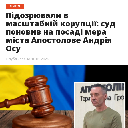
ЖИТТЯ
Підозрювали в
масштабній корупції: суд
поновив на посаді мера
міста Апостолове Андрія
Осу
Опубліковано
10.01.2026