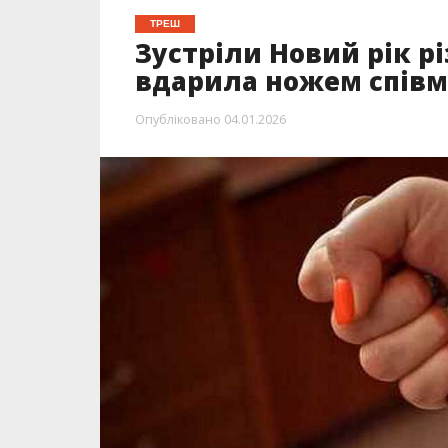
ТРЕШ
Зустріли Новий рік р
вдарила ножем спів
Опубліковано
04.01.2026