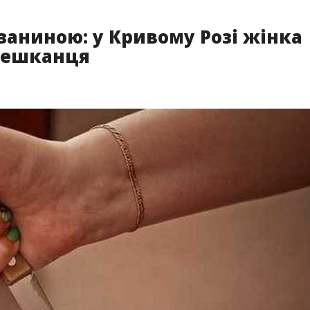
ізаниною: у Кривому Розі жінка
мешканця