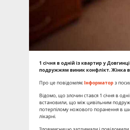
1 січня в одній із квартир у Довгин
подружжям виник конфлікт. Жінка 
Про це повідомляє
Інформатор
з поси
Відомо, що злочин стався 1 січня в одн
встановили, що між цивільним подружжя
потерпілому ножового поранення в шию.
лікарні.
Зловмисницю затримали і повідомили п