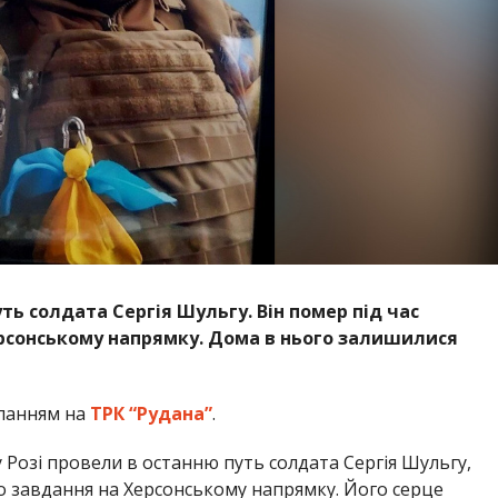
ть солдата Сергія Шульгу. Він помер під час
рсонському напрямку. Дома в нього залишилися
ланням на
ТРК “Рудана”
.
 Розі провели в останню путь солдата Сергія Шульгу,
о завдання на Херсонському напрямку. Його серце