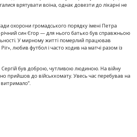
лися врятувати воїна, однак довезти до лікарні не
ригади охорони громадського порядку імені Петра
-річний син Єгор — для нього батько був справжньою
льності. У мирному житті померлий працював
іг», любив футбол і часто ходив на матчі разом із
, Сергій був доброю, чутливою людиною. На війну
но прийшов до військкомату. Увесь час перебував на
 витримало”.