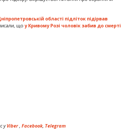
Дніпропетровській області підліток підірвав
писали, що
у Кривому Розі чоловік забив до смерті
с у
Viber
,
Facebook
,
Telegram