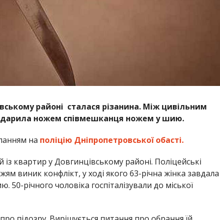
цівському районі сталася різанина. Між цивільним
вдарила ножем співмешканця ножем у шию.
ланням на
поліцію Дніпропетровської обасті.
ій із квартир у Довгинцівському районі. Поліцейські
м виник конфлікт, у ході якого 63-річна жінка завдала
 50-річного чоловіка госпіталізували до міської
ро підозру. Вирішується питання про обрання їй