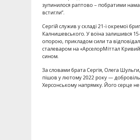
зупинилося раптово – побратими намага
встигли”.
Сергій служив у складі 21-ї окремої б
Калнишевського. У воїна залишився 15
опорою, прикладом сили та відповіда
сталеваром на «АрселорМіттал Кривий Р
сином.
За словами брата Сергія, Олега Шульги
пішов у лютому 2022 року — добровіль
Херсонському напрямку. Його серце не