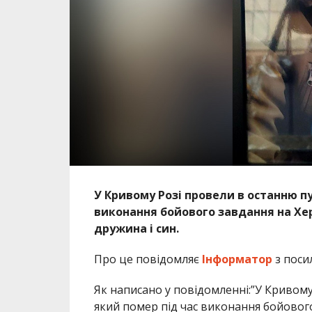
У Кривому Розі провели в останню пу
виконання бойового завдання на Хе
дружина і син.
Про це повідомляє
Інформатор
з поси
Як написано у повідомленні:”У Кривому
який помер під час виконання бойовог