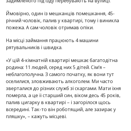
задимленого підʼїзду перебувають на вулиці.
Ймовірно, один із мешканців помешкання, 45-
річний чоловік, палив у квартирі, тому і виникла
пожежа. А сам чоловік отримав опіки.
На місці займання працюють 4 машини
рятувальників і швидка.
«У цій 4-кімнатній квартирі мешкає багатодітна
родина: 11 людей, серед них 5 дітей. Сім’я –
неблагополучна. З самого початку, як вони тут
оселилися, зловживають алкоголем. Ми часто
зверталися до різних служб зі скаргами. Мати їхня
померла, а це її старший син, віком десь 45 років,
палив цигарку в квартирі – і загорілося щось
всередині. Так-то він роботящий, але зазирає у
пляшку», – кажуть місцеві.