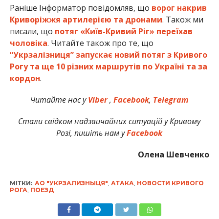
Раніше Інформатор повідомляв, що
ворог накрив
Криворіжжя артилерією та дронами
. Також ми
писали, що
потяг «Київ-Кривий Ріг» переїхав
чоловіка
. Читайте також про те, що
“Укрзалізниця” запускає новий потяг з Кривого
Рогу та ще 10 різних маршрутів по Україні та за
кордон
.
Читайте нас у
Viber
,
Facebook
,
Telegram
Стали свідком надзвичайних ситуацій у Кривому
Розі, пишіть нам у
Facebook
Олена Шевченко
МІТКИ:
АО "УКРЗАЛИЗНЫЦЯ"
,
АТАКА
,
НОВОСТИ КРИВОГО
РОГА
,
ПОЕЗД