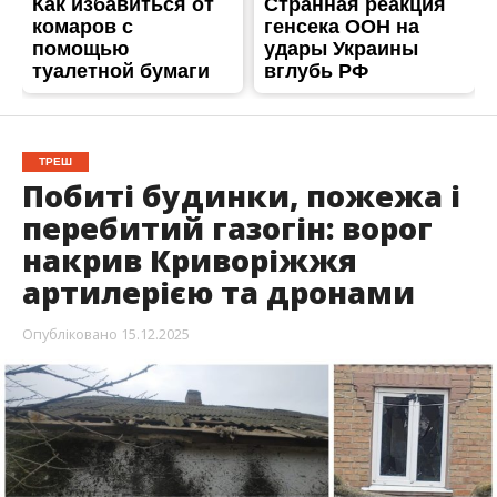
ТРЕШ
Побиті будинки, пожежа і
перебитий газогін: ворог
накрив Криворіжжя
артилерією та дронами
Опубліковано
15.12.2025