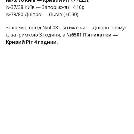
№75/76 Київ — Кривий Ріг (+ 4:25);
№37/38 Київ — Запоріжжя (+4:10);
№79/80 Дніпро — Львів (+6:30).
Зокрема, поїзд №6008 Пʼятихатки — Дніпро прямує
із затримкою 3 години, а
№6501 Пʼятихатки —
Кривий Ріг 4 години.