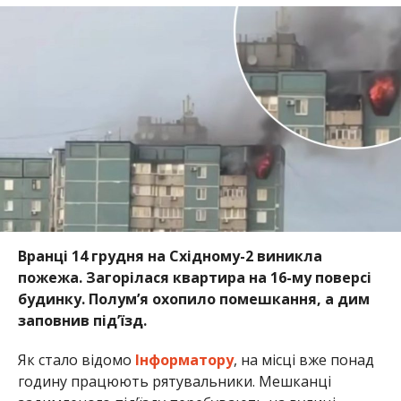
Вранці 14 грудня на Східному-2 виникла
пожежа. Загорілася квартира на 16-му поверсі
будинку. Полумʼя охопило помешкання, а дим
заповнив підʼїзд.
Як стало відомо
Інформатору
, на місці вже понад
годину працюють рятувальники. Мешканці