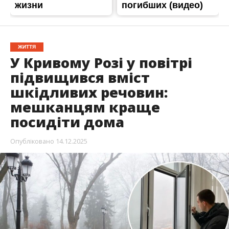
ЖИТТЯ
У Кривому Розі у повітрі
підвищився вміст
шкідливих речовин:
мешканцям краще
посидіти дома
Опубліковано
14.12.2025