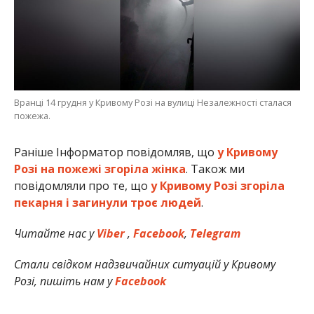
Вранці 14 грудня у Кривому Розі на вулиці Незалежності сталася
пожежа.
Раніше Інформатор повідомляв, що
у Кривому
Розі на пожежі згоріла жінка
. Також ми
повідомляли про те, що
у Кривому Розі згоріла
пекарня і загинули троє людей
.
Читайте нас у
Viber
,
Facebook
,
Telegram
Стали свідком надзвичайних ситуацій у Кривому
Розі, пишіть нам у
Facebook