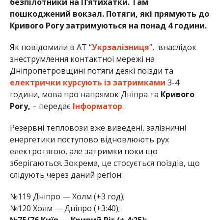
безпілотники на П’ятихатки. Там
пошкоджений вокзал. Потяги, які прямують до
Кривого Рогу затримуються на понад 4 години.
Як повідомили в АТ “
Укрзалізниця
“, внаслідок
знеструмлення контактної мережі на
Дніпропетровщині потяги деякі поїзди та
електрички курсують із затримками
3-4
години, мова про напрямок Дніпра та
Кривого
Рогу,
– передає
Інформатор
.
Резервні тепловози вже виведені, залізничні
енергетики поступово відновлюють рух
електротягою, але затримки поки що
зберігаються. Зокрема, це стосується поїздів, що
слідують через даний регіон:
№119 Дніпро — Холм (+3 год);
№120 Холм — Дніпро (+3:40);