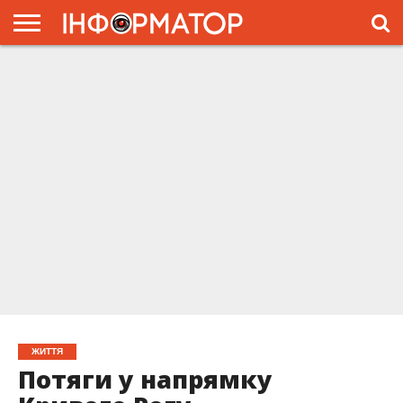
ГОЛОВНА
ЖИТТЯ
ВЛАДА
ГРОШІ
ТРЕШ
ПРЕС-
РЕЛІЗИ
РЕКЛАМА
ПРОЕКТЫ
ЖИТТЯ
Потяги у напрямку