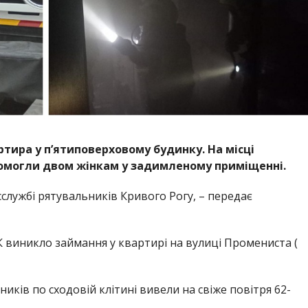
ртира у п’ятиповерховому будинку. На місці
омогли двом жінкам у задимленому приміщенні.
службі рятувальників Кривого Рогу, – передає
К виникло займання у квартирі на вулиці Промениста (
ків по сходовій клітині вивели на свіже повітря 62-