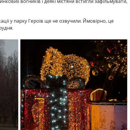
инкових вогників і деякі містяни встигли зафільмувати,
ації у парку Героїв ще не озвучили. Ймовірно, це
рудня.