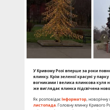
У Кривому Розі вперше за роки пов
ялинку. Крім зеленої красуні у парк
вогниками і велика ялинкова куля на
же виглядає ялинка підсвічена нов
Як розповідає
Інформатор
, новорічну
листопада
. Головну ялинку Кривого Р