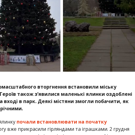
номасштабного вторгнення встановили міську
у Героїв також з’явилися маленькі ялинки оздоблені
 вході в парк. Деякі містяни змогли побачити, як
орічними.
 ялинку
почали встановлювати на початку
огу вже прикрасили гірляндами та іграшками. 2 грудня