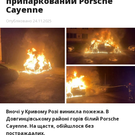
припаркований Porsche
Cayenne
Опубліковано
24.11.2025
Вночі у Кривому Розі виникла пожежа. В
Довгинцівському районі горів білий Porsche
Cayenne. На щастя, обійшлося без
постраждалих.