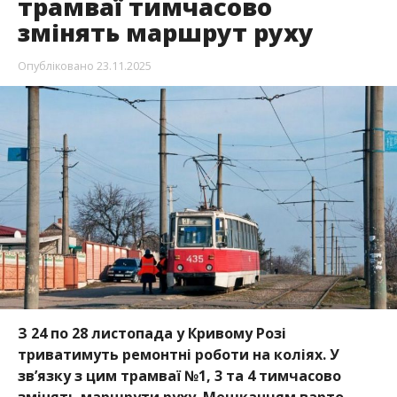
трамваї тимчасово
змінять маршрут руху
Опубліковано
23.11.2025
З 24 по 28 листопада у Кривому Розі
триватимуть ремонтні роботи на коліях. У
звʼязку з цим трамваї №1, 3 та 4 тимчасово
змінять маршрути руху. Мешканцям варто