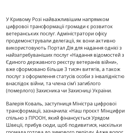
У Кривому Розі найважливішим напрямком
цифрової трансформації громади є розвиток
ветеранських послуг. Адміністратори офісу
продемонстрували делегації, як вони активно
використовують Портал Дія для надання однієї з
найзатребуваніших послуг «Надання відомостей з
Єди
ного державного реєстру ветеранів війни»,
вже сформовано більше 3 тисяч витягів, а також
послуг з оформлення статусів особи з інвалідністю
внаслідок війни, та члена сім’ї загиблого
(померлого) Захисника чи Захисниці України.
Валерія Коваль, заступниця Міністра цифрової
трансформації, зазначила: «Наш проєкт Мінцифри
спільно з ПРООН, який фінансується Урядом
Швеції, прибув сюди, щоб подивитися, наскільки
громада готова до зимового періоду. Адже ворог