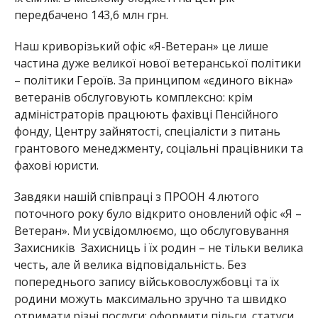
п
ередбачено 143,6 млн грн.
Наш криворізький офіс «Я-Ветеран» це лише
частина дуже великої нової ветеранської політики
– політики Героїв. За принципом «єдиного вікна»
ветеранів обслуговують комплексно: крім
адміністраторів працюють фахівці Пенсійного
ф
онду, Центру зайнятості, сп
еціалісти з питань
грантового менеджменту, соціальні працівники та
фахові юристи.
Завдяки нашій співпраці з ПРООН 4 лютого
поточного року було відкрито
оновлений офіс «Я –
Ветеран». Ми усвідомлюємо, що обслуговування
Захисників Захисниць і їх родин – не тільки велика
честь, але й велика відповідальність. Без
попереднього запису військовослужбовці та їх
родини можуть максимально зручно та швидко
отримати різні послуги: оформити пільги, статуси,