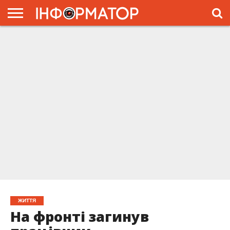
ГОЛОВНА
ЖИТТЯ
ВЛАДА
ГРОШІ
ТРЕШ
ПРЕС-
РЕЛІЗИ
РЕКЛАМА
ПРОЕКТЫ
ЖИТТЯ
На фронті загинув