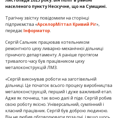
населеного пункту Нескучне, що на Сумщині.
Трагічну звістку повідомили на сторінці
підприємства «
АрселорМіттал Кривий Ріг
»,
передає
Інформатор
.
Сергій Сальник працював котельником
ремонтного цеху ливарно-механічної дільниці
гірничого департаменту. А раніше протягом
тривалого часу був працівником цеху
металоконструкцій ЛМЗ.
«Сергій виконував роботи на заготівельній
дільниці. Це початок всього процесу виробництва
металоконструкцій, перший і дуже важливий етап.
Адже як почнеш, так воно далі й піде. Сергій робив
свою роботу якісно. Універсальний, сумлінний і
класний працівник. Сергій був доброю людиною.
Він не любив обговорювати поза очі, і якщо щось