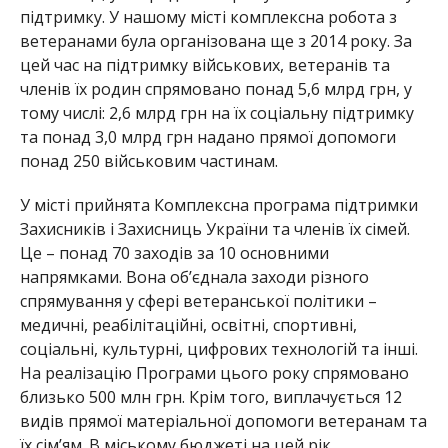
підтримку. У нашому місті комплексна робота з
ветеранами була організова
на ще з 2014 року. За
цей час на підтримку військових, ветеранів та
членів їх родин спрямовано понад 5,6 млрд грн, у
тому числі: 2,6 млрд грн на їх соціальну підтримку
та понад 3,0 млрд грн надано прямої допомоги
понад 250 військовим
частинам.
У місті прийнята Комплексна програма підтримки
Захисників і Захисниць України та членів їх сімей.
Це – понад 70 заходів за 10 основними
напрямками. Вона об’єднала заходи різного
спрямування у сфері ветеранської політики –
медичні, реабілітаційні, освітні,
спортивні,
соціальні, культурні, цифрових технологій та інші.
На реалізацію Програми цього року спрямовано
близько 500 млн грн. Крім того, виплачується 12
видів прямої матеріальної допомоги ветеранам та
їх сім’ям. В міському бюджеті на цей рік