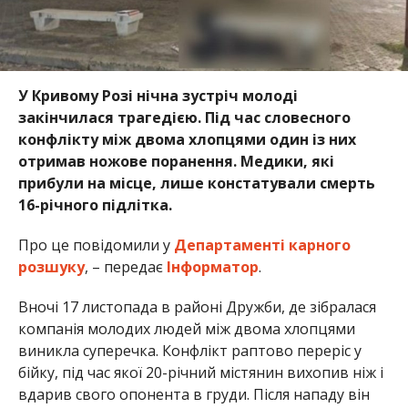
У Кривому Розі нічна зустріч молоді
закінчилася трагедією. Під час словесного
конфлікту між двома хлопцями один із них
отримав ножове поранення. Медики, які
прибули на місце, лише констатували смерть
16-річного підлітка.
Про це повідомили у
Департаменті карного
розшуку
, – передає
Інформатор
.
Вночі 17 листопада в районі Дружби, де зібралася
компанія молодих людей між двома хлопцями
виникла суперечка. Конфлікт раптово переріс у
бійку, під час якої 20-річний містянин вихопив ніж і
вдарив свого опонента в груди. Після нападу він