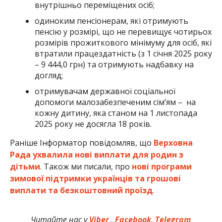
внутрішньо переміщених осіб;
одиноким пенсіонерам, які отримують
пенсію у розмірі, що не перевищує чотирьох
розмірів прожиткового мінімуму для осіб, які
втратили працездатність (з 1 січня 2025 року
– 9 444,0 грн) та отримують надбавку на
догляд;
отримувачам державної соціальної
допомоги малозабезпеченим сім’ям – на
кожну дитину, яка станом на 1 листопада
2025 року не досягла 18 років.
Раніше Інформатор повідомляв, що
Верховна
Рада ухвалила нові виплати для родин з
дітьми
. Також ми писали, про
нові програми
зимової підтримки українців та грошові
виплати та безкоштовний проїзд
.
Читайте нас у
Viber
,
Facebook
,
Telegram