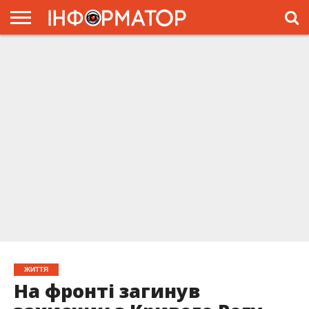
ГОЛОВНА
ЖИТТЯ
ВЛАДА
ГРОШІ
ТРЕШ
ПРЕС-
РЕЛІЗИ
РЕКЛАМА
ПРОЕКТЫ
ЖИТТЯ
На фронті загинув