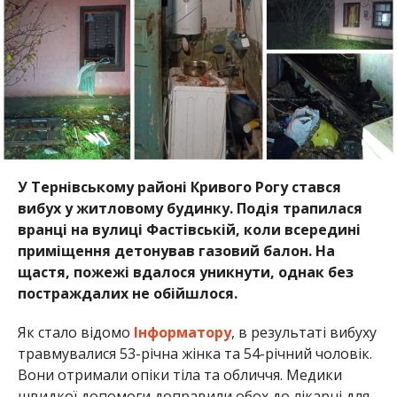
У Тернівському районі Кривого Рогу стався
вибух у житловому будинку. Подія трапилася
вранці на вулиці Фастівській, коли всередині
приміщення детонував газовий балон. На
щастя, пожежі вдалося уникнути, однак без
постраждалих не обійшлося.
Як стало відомо
Інформатору
, в результаті вибуху
травмувалися 53-річна жінка та 54-річний чоловік.
Вони отримали опіки тіла та обличчя. Медики
швидкої допомоги доправили обох до лікарні для