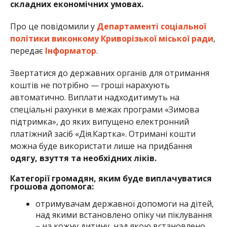
складних економічних умовах.
Про це повідомили у
Департаменті соціальної
політики виконкому Криворізької міської ради
,
передає
Інформатор
.
Звертатися до державних органів для отримання
коштів не потрібно — гроші нарахують
автоматично. Виплати надходитимуть на
спеціальні рахунки в межах програми «Зимова
підтримка», до яких випущено електронний
платіжний засіб «Дія.Картка». Отримані кошти
можна буде використати лише на придбання
одягу, взуття та необхідних ліків.
Категорії громадян, яким буде виплачуватися
грошова допомога:
отримувачам державної допомоги на дітей,
над якими встановлено опіку чи піклування
– на кожну дитину, над якою встановлено