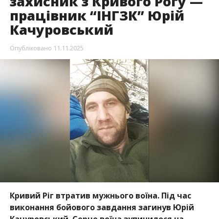
захисник з Кривого Рогу —
працівник “ІНГЗК” Юрій
Качуровський
Опубліковано
11.11.2025
Кривий Ріг втратив мужнього воїна. Під час
виконання бойового завдання загинув Юрій
Качуровський. Серце воїна зупинилося на