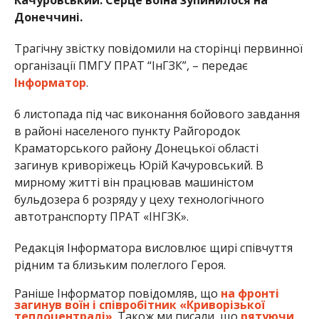
Донеччині.
Трагічну звістку повідомили на сторінці первинної
організації ПМГУ ПРАТ “ІнГЗК”, – передає
Інформатор
.
6 листопада під час виконання бойового завдання
в районі населеного пункту Райгородок
Краматорського району Донецької області
загинув криворіжець Юрій Качуровський. В
мирному житті він працював машиністом
бульдозера 6 розряду у цеху технологічного
автотранспорту ПРАТ «ІНГЗК».
Редакція Інформатора висловлює щирі співчуття
рідним та близьким полеглого Героя.
Раніше Інформатор повідомляв, що
на фронті
загинув воїн і співробітник «Криворізької
теплоцентралі»
. Також ми писали, що
рятуючи