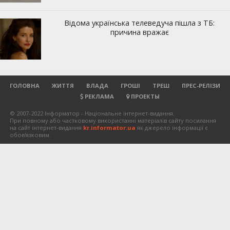
ГОЛОВНА
ЖИТТЯ
ВЛАДА
ГРОШІ
ТРЕШ
ПРЕС-РЕЛІЗИ
РЕКЛАМА
ПРОЕКТЫ
© 2007-2022 Інформатор - Національне інтернет-видання.
При повному або частковому використанні матеріалів сайту посилання
на сайт інтернет-видання
kr.informator.ua
як джерело інформації є
обов'язковим.