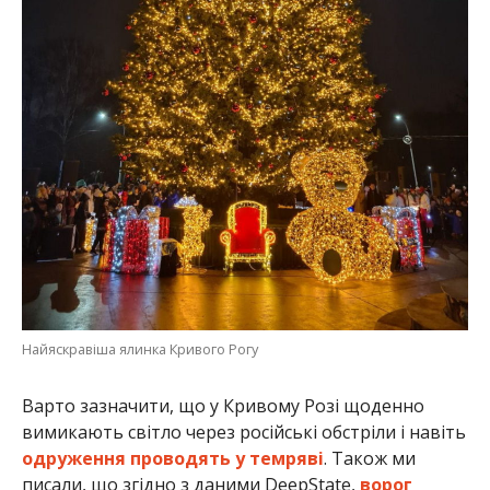
Найяскравіша ялинка Кривого Рогу
Варто зазначити, що у Кривому Розі щоденно
вимикають світло через російські обстріли і навіть
одруження проводять у темряві
. Також ми
писали, що згідно з даними DeepState,
ворог