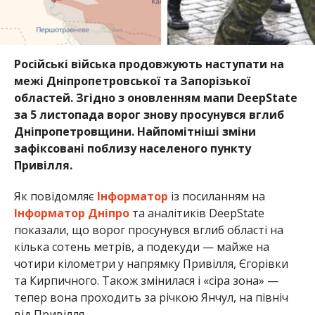
Російські війська продовжують наступати на
межі Дніпропетровської та Запорізької
областей. Згідно з оновленням мапи DeepState
за 5 листопада ворог знову просунувся вглиб
Дніпропетровщини. Найпомітніші зміни
зафіксовані поблизу населеного пункту
Привілля.
Як повідомляє
Інформатор
із посиланням на
Інформатор Дніпро
та аналітиків DeepState
показали, що ворог просунувся вглиб області на
кілька сотень метрів, а подекуди — майже на
чотири кілометри у напрямку Привілля, Єгорівки
та Кирпичного. Також змінилася і «сіра зона» —
тепер вона проходить за річкою Янчул, на північ
від Привілля.