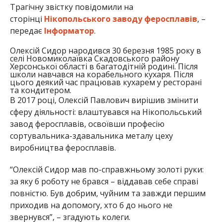
Трагічну звістку повідомили на
сторінці
Нікопольського заводу феросплавів
, –
передає
Інформатор
.
Олексій Сидор народився 30 березня 1985 року в
селі Новомиколаївка Скадовського району
Херсонської області в багатодітній родині. Після
школи навчався на корабельного кухаря. Після
цього деякий час працював кухарем у ресторані
та кондитером.
В 2017 році, Олексій Павлович вирішив змінити
сферу діяльності: влаштувався на Нікопольський
завод феросплавів, освоївши професію
сортувальника-здавальника металу цеху
виробництва феросплавів.
“Олексій Сидор мав по-справжньому золоті руки:
за яку б роботу не брався – віддавав себе справі
повністю. Був добрим, чуйним та завжди першим
приходив на допомогу, хто б до нього не
звернувся”, – згадують колеги.