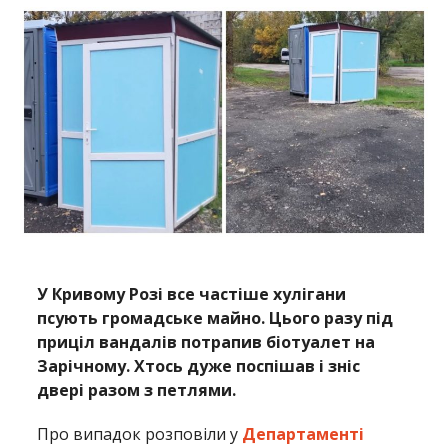
У Кривому Розі все частіше хулігани
псують громадське майно. Цього разу під
приціл вандалів потрапив біотуалет на
Зарічному. Хтось дуже поспішав і зніс
двері разом з петлями.
Про випадок розповіли у
Департаменті