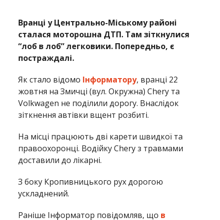
Вранці у Центрально-Міському районі
сталася моторошна ДТП. Там зіткнулися
“лоб в лоб” легковики. Попередньо, є
постраждалі.
Як стало відомо
Інформатору
, вранці 22
жовтня на Змичці (вул. Окружна) Chery та
Volkwagen не поділили дорогу. Внаслідок
зіткнення автівки вщент розбиті.
На місці працюють дві карети швидкої та
правоохоронці. Водійку Chery з травмами
доставили до лікарні.
З боку Кропивницького рух дорогою
ускладнений.
Раніше Інформатор повідомляв, що
в