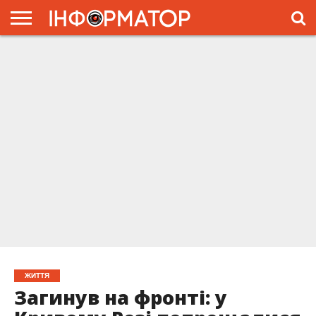
ГОЛОВНА
ЖИТТЯ
ВЛАДА
ГРОШІ
ТРЕШ
ПРЕС-
РЕЛІЗИ
РЕКЛАМА
ПРОЕКТЫ
ЖИТТЯ
Загинув на фронті: у