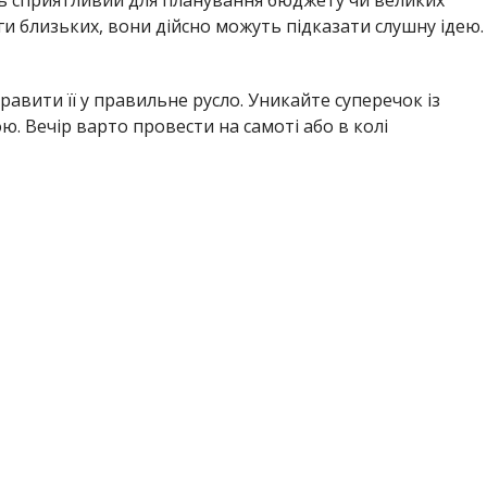
ь сприятливий для планування бюджету чи великих
и близьких, вони дійсно можуть підказати слушну ідею.
равити її у правильне русло. Уникайте суперечок із
. Вечір варто провести на самоті або в колі