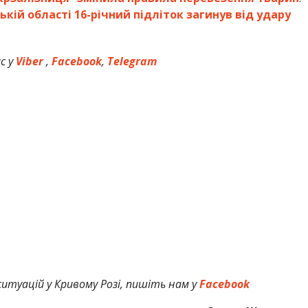
ькій області 16-річний підліток загинув від удару
с у
Viber
,
Facebook
,
Telegram
итуацій у Кривому Розі, пишіть нам у
Facebook