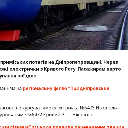
і приміських потягів на Дніпропетровщині. Через
які електрички з Кривого Рогу. Пасажирам варто
ування поїздок.
иланням на
регіональну філію “Придніпровська
часово не курсуватиме електричка №6473 Нікополь –
курсуватиме №6472 Кривий Ріг – Нікополь.
крзалізниця” змінила правила перевезення тварин
.