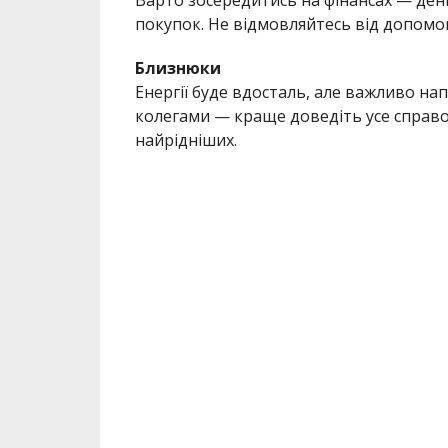
Варто зосередитись на фінансах — ден
покупок. Не відмовляйтесь від допомог
Близнюки
Енергії буде вдосталь, але важливо нап
колегами — краще доведіть усе справою
найрідніших.