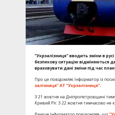
“Укрзалізниця” вводить зміни в рус
безпекову ситуацію відміняються де
враховувати дані зміни під час план
Про це повідомляє Інформатор із пос
залізниця” АТ “Укрзалізниця”.
З 21 жовтня на Дніпропетровщині тим
Кривий Ріг. З 22 жовтня тимчасово не 
Раніше Інформатор повідомляв, що
“У