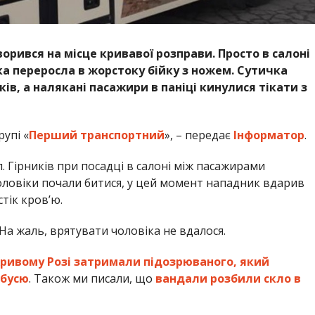
орився на місце кривавої розправи. Просто в салоні
ка переросла в жорстоку бійку з ножем. Сутичка
ів, а налякані пасажири в паніці кинулися тікати з
упі «
Перший транспортний
», – передає
Інформатор
.
л. Гірників при посадці
в салоні між пасажирами
чоловіки почали битися, у цей момент нападник вдарив
тік кровʼю.
На жаль, врятувати чоловіка не вдалося.
Кривому Розі затримали підозрюваного, який
абусю
. Також ми писали, що
вандали розбили скло в