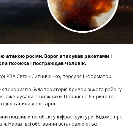
 атакою росіян. Ворог атакував ракетами і
кла пожежа і постраждав чоловік.
ої РВА Євген Ситниченко, передає Інформатор.
ких терористів була територія Криворізького району.
ня, ліквідували пожежники. Поранено 66-річного
ті доставили до лікарні.
сіяни поцілили по обʼєкту інфраструктури. Відомо про
зія. Наразі всі обставини встановлюються.