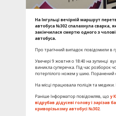
На Інгульці вечірній маршрут перетв
автобуса №302 спалахнула сварка, я
закінчилася смертю одного з чоловік
автобуса.
Про трагічний випадок повідомили в гр
Увечері 9 жовтня о 18:40 на зупинці
ву
виникла суперечка. Під час розборок 
потерпілого ножем у шию. Поранений с
На місці працювала поліція та медики. 
Раніше Інформатор повідомляв, що
у 
відрубав дідусеві голову і зарізав б
криворізькому автобусі №302
.