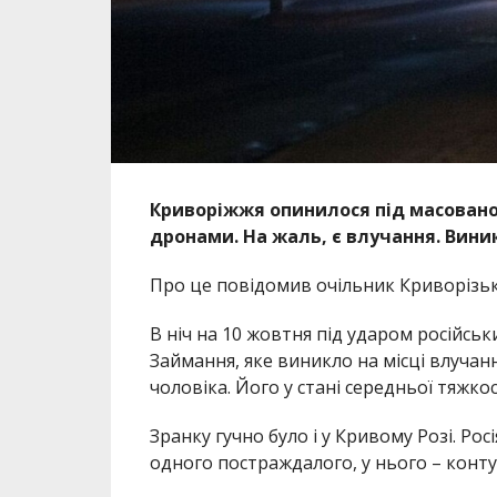
Криворіжжя опинилося під масованою
дронами. На жаль, є влучання. Вини
Про це повідомив очільник Криворізьк
В ніч на 10 жовтня під ударом російсь
Займання, яке виникло на місці влучан
чоловіка. Його у стані середньої тяжкос
Зранку гучно було і у Кривому Розі. Ро
одного постраждалого, у нього – конту