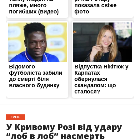
ТРЕШ
У Кривому Розі від удару
“лоб в лоб” насмерть