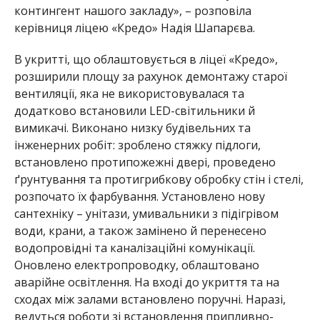
контингент нашого закладу», – розповіла
керівниця ліцею «Кредо»
Надія Шапарєва.
В укритті, що об
лаштовується в ліцеї «Кредо»,
розширили площу за рахунок демонтажу старої
вентиляції, яка не використовувалася та
додатково встановили LED-світильники й
вимикачі. Виконано низку будівельних та
інженерних робіт: зроблено стяжку підлоги,
встановлено протипожежні двері, проведено
ґрунтуванн
я та протигрибкову обробку стін і стелі,
розпочато їх фарбування. Установлено нову
сантехніку – унітази, умивальники з підігрівом
води, крани, а також замінено й перенесено
водопровідні та каналізаційні комунікації.
Оновлено електропроводку, облаштовано
аварійне освітлення. На вході до укриття та на
сходах між залами встановлено поручні. Наразі,
ведуться роботи зі встановлення припливно-