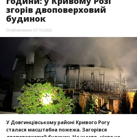
години: у Кривому Розі
згорів двоповерховий
будинок
Опубліковано
07.10.2025
У Довгинцівському районі Кривого Рогу
сталася масштабна пожежа. Загорівся
двоповерховий будинок. На щастя, ніхто не