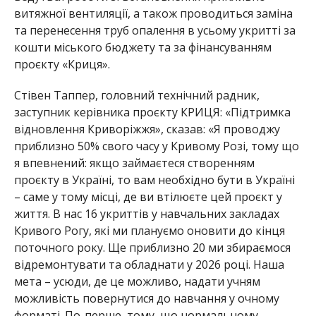
витяжної вентиляції, а також проводиться заміна
та перенесення труб опалення в усьому укритті за
кошти міського бюджету та
за фінансуванням
проєкту «Криця».
Стівен Таппер, головний технічний радник,
заступник керівника проєкту КРИЦЯ: «Підтримка
відновлення Криворіжжя», сказав: «Я проводжу
приблизно 50% свого часу у Кривому Розі, тому що
я впевнений: якщо займаєтеся створенням
проєкту в Україні, то вам необхідно бути в Україні
– саме у тому місці, де ви втілюєте цей проєкт у
життя. В нас 16 укриттів у навчальних закладах
Кривого Рогу, які ми плануємо оновити до кінця
поточного року. Ще приблизно 20 ми збираємося
відремонтувати
та обладнати у 2026 році. Наша
мета – усюди, де це можливо, надати учням
можливість повернутися до навчання у очному
форматі. По-перше, тому, що нормальному