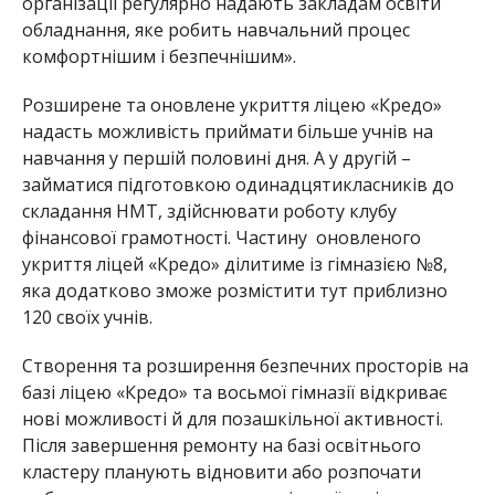
організації регулярно надають закладам освіти
обладнання, яке робить навчальний процес
комфортнішим
і безпечнішим».
Розширене та оновлене укриття ліцею «Кредо»
надасть можливість приймати більше учнів на
навчання у першій половині дня. А у другій –
займатися підготовкою одинадцятикласників до
складання НМТ, здійснювати роботу клубу
фінансової грамотності. Частину оновленого
укриття ліцей «Кредо» ділитиме із гімназією №8,
яка додатково зможе розмістити тут приблизно
120 своїх учнів.
Створення та розширення безпечних просторів на
базі ліцею «Кредо» та восьмої гімназії відкриває
нові можливості й для позаш
кільної активності.
Після завершення ремонту на базі освітнього
кластеру планують відновити або розпочати