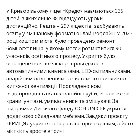
У Криворізькому ліцеї «Кредо» навчаються 335
дітей, з яких лише 38 відвідують уроки
ди
станційно. Решта – 297 ліцеїстів, здобувають
освіту
у змішаному форматі онлайн/офлайн. У 2023
році коштом міста було проведено ремонт
бомбосховища, у якому могли розміститися 90
учасників освітнього процесу. Укриття було
оснащене новою електропроводкою з
автоматичними вимикачами, LED-світильниками,
аварійним освітленням та системою припливно-
витяжної вентиляції. Прокладено нові
водопровідні та каналізаційні труби, встановлено
крани, унітази, умивальники та змішувачі. За
підтримки Дитячого фонду ООН UNICE
F укриття
додатково обладнали меблями. Завдяки проєк
ту
«КРИЦЯ» укриття тепер стане просторішим, а його
місткість зросте втричі.