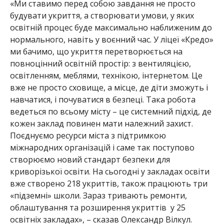
«Ми ставимо перед собою завдання не просто
будувати укриття, а створювати умови, у яких
освітній процес буде максимально наближеним до
нормального, навіть у воєнний час. У ліцеї «Кредо»
ми бачимо, що укриття перетворюється на
повноцінний освітній простір: з вентиляцією,
освітленням, меблями, технікою, інтернетом. Це
вже не просто сховище, а місце, де діти зможуть і
навчатися, і почуватися в безпеці.
Така робота
ведеться по всьо
му місту – це системний підхід, де
кожен заклад пови
нен мати належний захист.
Поєднуємо ресурси міста з підтримкою
міжнародних організацій і саме так поступово
створюємо новий стандарт безпеки для
криворізької освіти. На сьогодні у закладах освіти
вже створено 218 укриттів, також працюють три
«підземні» школи. Зараз тривають ремонти,
облаштування та розширення укриттів у 25
освітніх закладах», – сказав Олександр Вілкул.