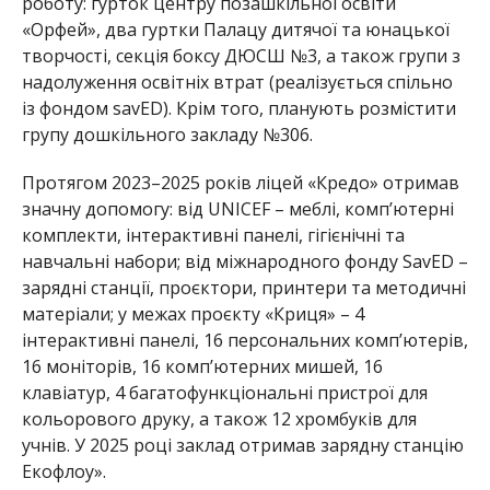
роботу: гурток центру позашкільної освіти
«Орфей», два гуртки Палацу дитячої та юнацької
творчості, секція боксу ДЮСШ №3, а також групи з
надолуження освітніх втрат (реалізується спільно
із фондом savED). Крім того, планують розмістити
групу дошкільного закладу №306.
Протягом 2023–2025 років ліцей «Кредо» отримав
значну допомогу: від UNICEF – меблі, комп’ютерні
комплекти, інтерактивні панелі, гігієнічн
і та
навчальні набори; від міжнародного фонду SavED –
зарядні станції, проєктори, принтери та методичні
матеріали; у межах проєкту «Криця» – 4
інтерактивні панелі, 16 персональних комп’ютерів,
16 моніторів, 16
комп’ютерних
мишей, 16
клавіатур, 4 багатофункціональні пристрої для
кольорового друку, а також 12 хромбуків для
учнів. У 2025 році заклад отримав зарядну станцію
Екофлоу».