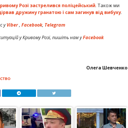
Кривому Розі застрелився поліцейський
. Також ми
дірвав дружину гранатою і сам загинув від вибуху
.
с у
Viber
,
Facebook
,
Telegram
итуацій у Кривому Розі, пишіть нам у
Facebook
Олега Шевченко
СТВО