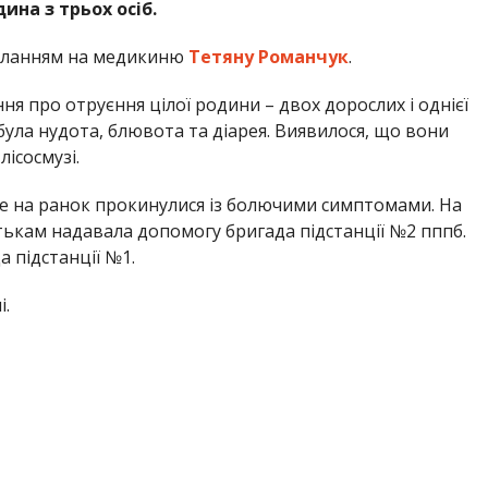
на з трьох осіб.
иланням на медикиню
Тетяну Романчук
.
 про отруєння цілої родини – двох дорослих і однієї
 була нудота, блювота та діарея. Виявилося, що вони
лісосмузі.
 вже на ранок прокинулися із болючими симптомами. На
тькам надавала допомогу бригада підстанції №2 пппб.
а підстанції №1.
і.