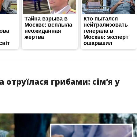
 отруїлася грибами: сім’я у