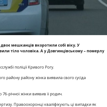
 двоє мешканців вкоротили собі віку. У
вили тіло чоловіка. А у Довгинцівському – померлу
службі поліції Кривого Рогу.
го району району жінка виявила свого сусіда
 76-річної жінки виявив її родич.
ертизу. Правоохоронці кваліфікують ці випадки як