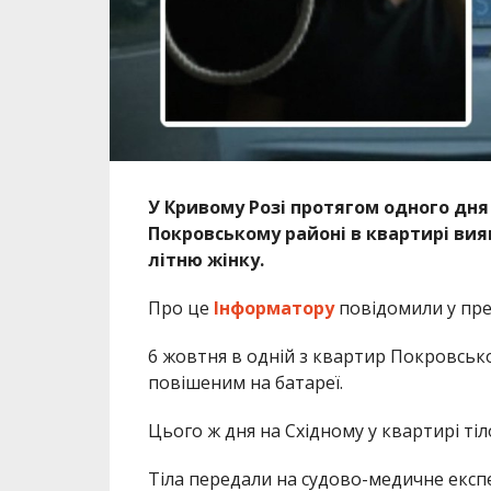
У Кривому Розі протягом одного дня
Покровському районі в квартирі вия
літню жінку.
Про це
Інформатору
повідомили у прес
6 жовтня в одній з квартир Покровсько
повішеним на батареї.
Цього ж дня на Східному у квартирі тіло
Тіла передали на судово-медичне експ