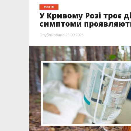
ЖИТТЯ
У Кривому Розі троє д
симптоми проявляють
Опубліковано
23.09.2025