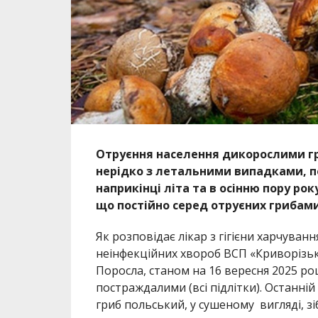
Отруєння населення дикорослими гр
нерідко з летальними випадками, пе
наприкінці літа та в осінню пору рок
що постійно серед отруєних грибами 
Як розповідає лікар з гігієни харчуван
неінфекційних хвороб
ВСП «Криворізь
Поросла, станом
на 16 вересня 2025 роц
постраждалими (всі підлітки). Останні
гриб польський, у сушеному вигляді, з