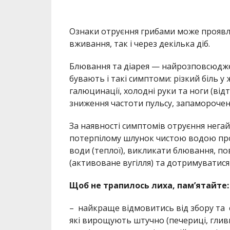
О
знаки отруєння грибами
може проявля
вживання, так і через декілька діб
.
Блювання та діарея —
найрозповсюдже
бувають і такі симптоми:
різкий біль у
галюцинації,
холодні руки та н
оги (від
зниження частоти пульсу, запаморочен
За наявності симптомів отруєння нега
потерпілому шлунок чистою водою про
води (теплої), викликати блювання,
по
(активоване вугілля)
та
дотримуватися
Щоб не трапилось лиха, пам’ятайте:
–
найкраще відмовитись від збору та 
які вирощують штучно (печериці, глив