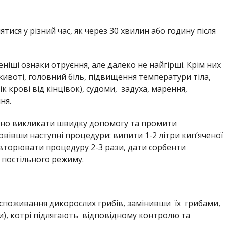
тися у різний час, як через 30 хвилин або годину після
ніші
ознаки отруєння, але далеко не найгірші. Крім них
 животі, головний біль, підвищення температури тіла,
тік крові від кінцівок), судоми, задуха, марення,
ня.
йно
викликати швидку допомогу та
промити
вівши наступні процедури:
випити 1-2
літри кип’яченої
вторювати процедуру 2-3 рази,
д
ати сорбенти
 постільного режиму.
споживання дикорослих грибів, замінивши їх грибами,
и), котрі підлягають відповідному контролю та