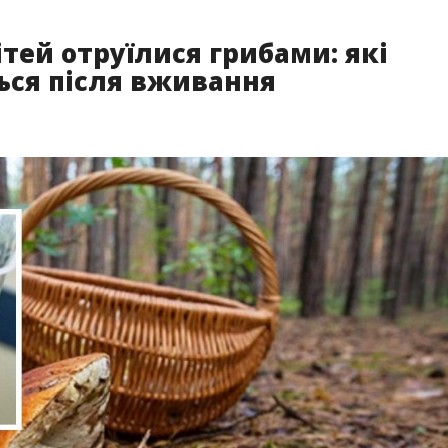
ітей отруїлися грибами: які
ся після вживання