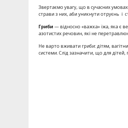
Звертаємо увагу,
що в сучасних умовах
страви з них, аби уникнути отруєнь і с
Г
риби
— відносно «важка» їжа, яка є 
азотистих речовин, які не перетравлю
Не варто вживати гриби:
дітям,
вагітни
системи.
Слід
зазначити
, що для дітей,