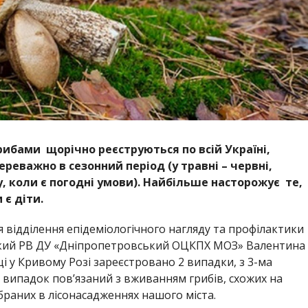
ибами щорічно реєструються по всій Україні,
реважно в сезонний період (у травні – червні,
у, коли є погодні умови).
Найбільше насторожує те,
є діти.
ня відділення епідеміологічного нагляду та профілактики
кий РВ ДУ
«Дніпропетровський ОЦКПХ МОЗ»
Валентина
і у Кривому Розі зареєстровано 2 випадки, з 3-ма
й випадок пов’язаний з вживанням грибів, схожих на
ібраних в лісонасадженнях нашого міста.