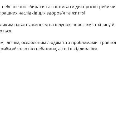
 небезпечно збирати та споживати дикорослі гриби чи
трашних наслідків для здоров’я та життя!
великим навантаженням на шлунок
, через вміст хітину й
ються
.
м, літнім,
ослабленим людям
та з проблемами травної
 гриби абсолютно небажана, а то і шкідлива їжа.