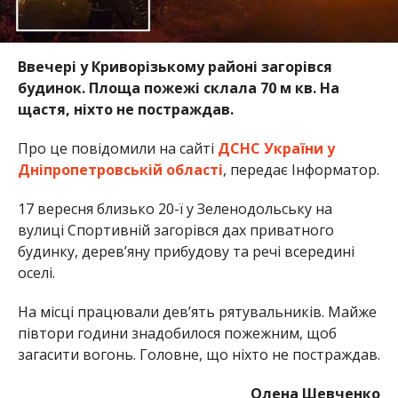
Ввечері у Криворізькому районі загорівся
будинок. Площа пожежі склала 70 м кв. На
щастя, ніхто не постраждав.
Про це повідомили на сайті
ДСНС України у
Дніпропетровській області
, передає Інформатор.
17 вересня близько 20-ї у Зеленодольську на
вулиці Спортивній загорівся дах приватного
будинку, дерев’яну прибудову та речі всередині
оселі.
На місці працювали дев’ять рятувальників. Майже
півтори години знадобилося пожежним, щоб
загасити вогонь. Головне, що ніхто не постраждав.
Олена Шевченко