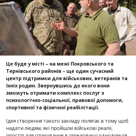
Це буде у місті – на межі Покровського та
Тернівського районів – ще один сучасний
центр підтримки для військових, ветеранів та
їхніх родин. Звернувшись до якого вони
зможуть отримати комплекс послуг з
психол
огічно-соціальної, правової допомоги,
спортивної та фізичної реабілітації.
Ідея створення такого закладу полягає в тому щоб
надати людям, які пройшли військові реалії,
прості
р для спілкування в середовищі однодумців,