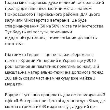
І зараз ми створюємо дуже великий ветеранський
простір для північної частини міста – на межі
Покровського і Тернівського районів. Для цього
залучили Міністерство ветеранів. Це буде
спів
фінансування (50 на 50%) міста та Міністерства.
Тут будуть усі послуги, починаючи
від
адміністративних, психологічних до занять
спортом».
Підтримка Героїв — це не тільки збереження
пам’яті (Кривий Ріг перший в Україні ще
у
2016
році встановив пам’ятник полеглим воїнам), а й
масштабна матеріально-технічна допомога понад
200 військовим частинам на суму вже майже 3
млрд грн.
Відкриті і успішно працюють два офіси: модульний
офіс «Я-Ветеран»
при Центрі адмінпослуг «Віза», де
можна отримати 643 види послуг,
а другий це –