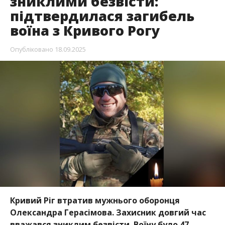
зниклими безвісти:
підтвердилася загибель
воїна з Кривого Рогу
Опубліковано
18.09.2025
Кривий Ріг втратив мужнього оборонця
Олександра Герасімова. Захисник довгий час
вважався зниклим безвісти. Воїну було 47