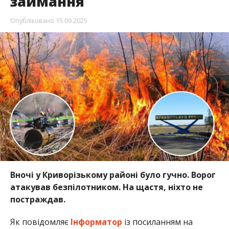
займання
Опубліковано
15.09.2025
Вночі у Криворізькому районі було гучно. Ворог
атакував безпілотником. На щастя, ніхто не
постраждав.
Як повідомляє
Інформатор
із посиланням на