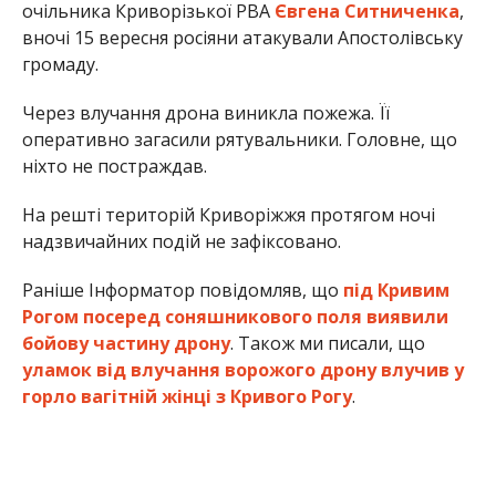
очільника Криворізької РВА
Євгена Ситниченка
,
вночі 15 вересня росіяни атакували Апостолівську
громаду.
Через влучання дрона виникла пожежа. Її
оперативно загасили рятувальники. Головне, що
ніхто не постраждав.
На решті територій Криворіжжя протягом ночі
надзвичайних подій не зафіксовано.
Раніше Інформатор повідомляв, що
під Кривим
Рогом посеред соняшникового поля виявили
бойову частину дрону
. Також ми писали, що
уламок від влучання ворожого дрону влучив у
горло вагітній жінці з Кривого Рогу
.