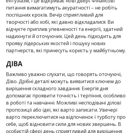
ентузіазм, і це відкриває нові двері. Фінансові
питання вимагатимуть акуратності – не робіть
поспішних кроків. Вечір сприятливий для
творчості або хобі, які давно відкладалися. Ви
відчуєте приплив упевненості та енергії, здатний
надихнути й оточуючих. Цей день підходить для
прояву лідерських якостей і пошуку нових
партнерств, які принесуть користь у майбутньому.
ДІВА
Важливо уважно слухати, що говорять оточуючі,
Діво. Дрібні деталі можуть виявитися ключем до
вирішення складного завдання. Енергія дня
допомагає проявити точність і терпіння, особливо
в роботі та навчанні. Можливі несподівані ділові
пропозиції або ідеї, які варто записати. Увечері
варто переключитися на відпочинок і турботу про
себе, щоб відновити сили для нових звершень. В
особистій сфері день сприятливий для вирішення