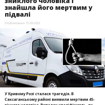
зниклого чоловіка і
знайшла його мертвим у
підвалі
Опубліковано
15.09.2025
У Кривому Розі сталася трагедія. В
Саксаганському районі виявили мертвим 45-
річного чоловіка. Випадок кваліфікують, як