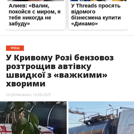
ТРЕШ
У Кривому Розі бензовоз
розтрощив автівку
швидкої з «важкими»
хворими
Опубліковано
14.09.2025