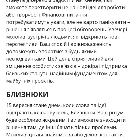
стануть джерелом радості й натхнення, і ви
зможете перетворити це на нові ідеї для роботи
або творчості. Фінансові питання
потребуватимуть уваги, але не варто панікувати –
рішення з’являться в процесі обговорень. Увечері
можливі зустрічі з людьми, які відкриють нові
перспективи. Ваш спокій і врівноваженість
допоможуть впоратися з будь-якими
несподіванками. Цей день сприятливий для
зміцнення особистих зв’язків – довіра і підтримка
близьких стануть надійним фундаментом для
майбутніх проєктів.
БЛИЗНЮКИ
15 вересня стане днем, коли слова та ідеї
відіграють ключову роль, Близнюки. Ваш розум
буде особливо яскравим, і ви зможете знаходити
рішення там, де інші бачать тільки проблеми.
Можливі цікаві знайомства або ділові контакти,