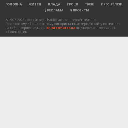
ГОЛОВНА
ЖИТТЯ
ВЛАДА
ГРОШІ
ТРЕШ
ПРЕС-РЕЛІЗИ
РЕКЛАМА
ПРОЕКТЫ
© 2007-2022 Інформатор - Національне інтернет-видання.
При повному або частковому використанні матеріалів сайту посилання
на сайт інтернет-видання
kr.informator.ua
як джерело інформації є
обов'язковим.