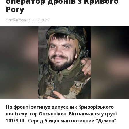
оператор дронів з Кривого
Рогу
Опубліковано
06.09.2025
На фронті загинув випускник Криворізького
політеху Ігор Овсянніков. Він навчався у групі
101/9 ЛГ. Серед бійців мав позивний “Демон”.