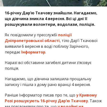
16-річну Дар’ю Ткачову знайшли. Нагадаємо,
що дівчина зникла 4 вересня. Всі ці дні її
розшукували волонтери, водолази, поліція.
Як повідомили у пресслужбі
поліції
Дніпропетровської області
, тіло Дар’ї Ткачової
виявили 6 вересня в воді поблизу Зарічного,
передає
Інформатор
.
Наразі всі обставини загибелі дитини з’ясовує
поліція.
Нагадаємо, що дівчина залишила прощальну
записку і пішла з дому рано вранці 4 вересня.
Раніше Інформатор писав про те, що
у Кривому
Розі розшукують 16-річну Дар’ю Ткачову
. Також
ми повідомляли про те, що
у водоймі на