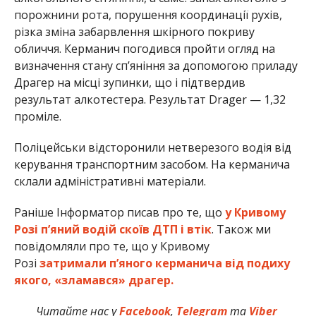
порожнини рота, порушення координації рухів,
різка зміна забарвлення шкірного покриву
обличчя. Керманич погодився пройти огляд на
визначення стану спʼяніння за допомогою приладу
Драгер на місці зупинки, що і підтвердив
результат алкотестера. Результат Drager — 1,32
проміле.
Поліцейськи відсторонили нетверезого водія від
керування транспортним засобом. На керманича
склали адміністративні матеріали.
Раніше Інформатор писав про те, що
у Кривому
Розі п’яний водій скоїв ДТП і втік
. Також ми
повідомляли про те, що у Кривому
Розі
затримали п’яного керманича від подиху
якого, «зламався» драгер.
Читайте нас у
Facebook
,
Telegram
та
Viber