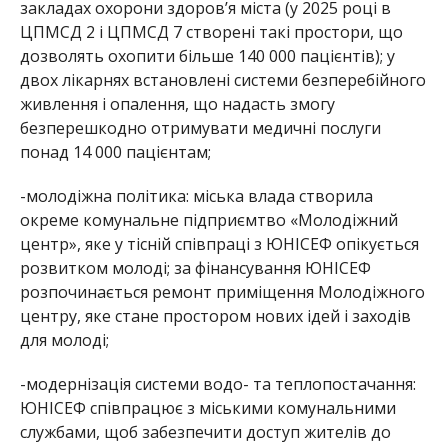
закладах охорони здоровʼя міста (у 2025 році в
ЦПМСД 2 і ЦПМСД 7 створені такі простори, що
дозволять охопити більше 140 000 пацієнтів); у
двох лікарнях встановлені системи безперебійного
живлення і опалення, що надасть змогу
безперешкодно отримувати медичні послуги
понад 14 000 пацієнтам;
-молодіжна політика: міська влада створила
окреме комунальне підприємтво «Молодіжний
цен
тр», яке у тісній співпраці з ЮНІСЕФ опікується
розвитком молоді; за фінансування ЮНІСЕФ
розпочинається ремонт приміщення Молодіжного
центру, яке стане простором нових ідей і заходів
для молоді;
-модернізація системи водо- та теплопостачання:
ЮНІСЕФ співпрацює з міськими комунальними
службами, щоб забезпечити доступ жителів до