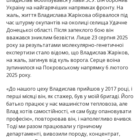
Україну на найгарячіших напрямках фронту. На
жаль, життя Владислава Жарікова обірвалося під
час штурму окупантів на околиці селища Удачне
Донецької області. Після запеклого бою він
вважався зниклим безвісти. Лише 23 серпня 2025
року за результатами молекулярно-генетичної
експертизи стало відомо, що Владислав Жаріков,
на жаль, загинув від куль ворога. Серце воїна
зупинилося на Покровському напрямку 6 лютого
2025 року.
«До нашого цеху Владислав прийшов у 2017 році, і
перші місяці він, як стажер, був у моїй бригаді. Його
батько працює у нас машиністом тепловоза, але
Влад хотів самостійності, «я сам буду опановувати
професію», повторював він, і наполегливо вчився.
Тоді ми разом працювали у гірничому
департаменті, вивозили породу, концентрат,