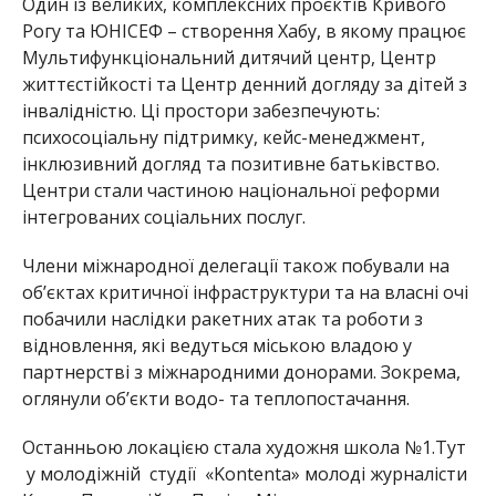
Один із великих, комплексних проєктів Кривого
Рогу та ЮНІСЕФ – створення Хабу, в якому працює
Мультифункціональний дитячий центр, Центр
життєстійкості та Центр денни
й догляду за дітей з
інвалідністю. Ці простори забезпечують:
психосоціальну підтримку, кейс-менеджмент,
інклюзивний догляд та позитивне батьківство.
Центри стали частиною національної реформи
інтегрованих соціальних послуг.
Члени міжнародної делегації також побували на
об’єктах критичної інфраструктури та на власні очі
побачили наслідки ракетних атак та роботи з
відновлення, які ведуться міською владою у
партнерстві з міжнародними донорами. Зокрема,
оглянули обʼєкти водо- та теплопостачання.
Останньою лок
ацією стала художня школа №1.Тут
у молодіжній студії «Kontenta» молоді журналісти