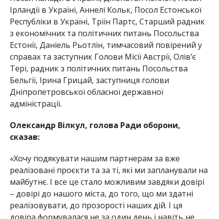
Ірландії в Україні, Аннелі Кольк, Посол Естонської
Республіки в Україні, Тріін Партс, Старший радник
з економічних
та політичних питань Посольства
Естонії, Даніель Рьотлін, тимчасовий повірений у
справах та заступник Голови Місії Австрії, Олі
в’є
Тері, радник з політичних питань Посольства
Бель
гії, Ірина Грицай, заступниця голови
Дніпропетровської обласної державної
адміністрації.
Олександр Вілкул, голова Ради оборони,
сказав:
«Хочу подякувати нашим партнерам за вже
реалізовані проєкти та за ті, які ми запланували на
майбутнє. І все це стало можливим завдяки довірі
– довірі до нашого міста, до того, що ми зд
атні
реалізовувати, до прозорості наших дій. І ця
довіра формувалася не за один день і навіть не