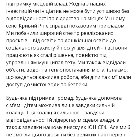
підтримку місцевій владі. Жодна з наших
інвестицій чи ініціатив не може бути успішною без
відповідальності та лідерства на місцях. У цьому
сенсі Кривий Ріг є справді показовим прикладом.
Ми побачили широкий спектр реалізованих
проєктів – від освіти та дошкільної освіти до
соціального захисту й послуг для дітей – і всі вони
працюють як сталі рішення,
повністю під
управлінням муніци
палітету. Ми також відвідали
об’єкти, водо- та тепло
постачання міста, і знаємо,
що ведеться важлива робота, аби діти та сім’ї мали
доступ до чистої води та безпеки.
Будь-яка підтримка громад, будь-яка допомога
сім’ям і дітям можлива лише завдяки сильній
коаліції. І ця коаліція сильніше – завдяки
відповідальності й лідерству місцевої влади, а
також завдяки нашому внеску як ЮНІСЕФ. Але ми б
не змог
ли цього досягти без великих партнерів і