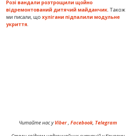
Розі вандали розтрощили щойно
відремонтований дитячий майданчик
. Також
ми писали, що
хулігани підпалили модульне
укриття
.
Читайте нас у
Viber
,
Facebook
,
Telegram
Стали свідком надзвичайних ситуацій у Кривому