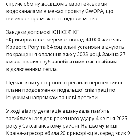
сприяє обміну досвідом з європейськими
водоканалами в межах проєкту GWOPA, що
посилює спроможність підприємства.
Завдяки допомозі ЮНІСЕФ КП
«Криворіжтепломережа» понад 44 000 жителів
Кривого Рогу та 64 соціальні установи відчують
покращення опалення вже у 2025 році. Заміна 27
км зношених труб запобігатиме масштабним
відключенням тепла.
Під час візиту сторони окреслили перспективні
плани продовження подальшої співпраці по
існуючим напрямкам
та нові проєкти.
У ході візиту делегація вшанувала пам’ять
загиблих унаслідок ракетного удару 4 квітня 2025
року у Саксаганському районі. На цьому місці
Країна-агресор вбила 20 криворіжців, серед яких 9