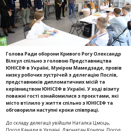
Голова Ради оборони Кривого Рогу Олександр
Вілкул спільно з головою Представництва
ЮНІСЕФ в Україні, Муніром Мамедзаде, провів
низку робочих зустрічей з делегацію Послів,
представників дипломатичних
місій та
керівництвом ЮНІСЕФ в Україні. У ході візи
ту
поважні гості ознайомилися з проєктами, які
місто втілило у життя спільно з ЮНІСЕФ та
обговорили наступні кроки співпраці.
До складу делегації увійшли Наталка Цмоць,
Посол Канади в Україні, Джонатан Конлон, Посол