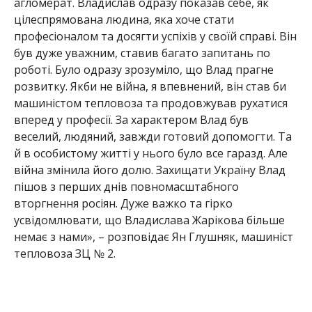
агломерат. Владислав одразу показав себе, як
цілеспрямована людина, яка хоче стати
професіоналом та досягти успіхів у своїй справі. Він
був дуже уважним, ставив багато запитань по
роботі. Було одразу зрозуміло, що Влад прагне
розвитку. Якби не війна, я впевнений, він став би
машиністом тепловоза та продовжував рухатися
вперед у професії. За характером Влад був
веселий, людяний, завжди готовий допомогти. Та
й в особистому житті у нього було все гаразд. Але
війна змінила його долю. Захищати Україну Влад
пішов з перших днів повномасштабного
вторгнення росіян. Дуже важко та гірко
усвідомлювати, що Владислава Жарікова більше
немає з нами», – розповідає Ян Глушняк, машиніст
тепловоза ЗЦ № 2.