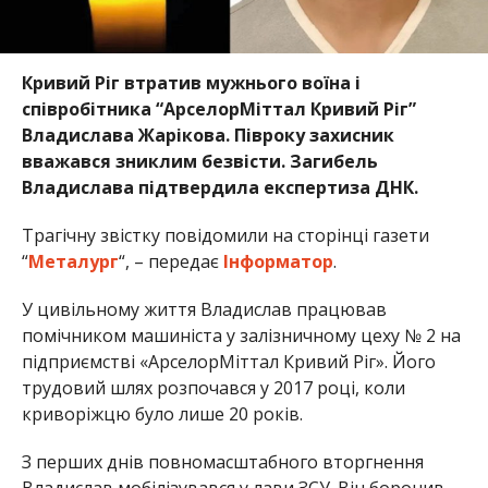
Кривий Ріг втратив мужнього воїна і
співробітника “АрселорМіттал Кривий Ріг”
Владислава Жарікова. Півроку захисник
вважався зниклим безвісти. Загибель
Владислава підтвердила експертиза ДНК.
Трагічну звістку повідомили на сторінці газети
“
Металург
“, – передає
Інформатор
.
У цивільному життя Владислав працював
помічником машиніста у залізничному цеху № 2 на
підприємстві «АрселорМіттал Кривий Ріг». Його
трудовий шлях розпочався у 2017 році, коли
криворіжцю було лише 20 років.
З перших днів повномасштабного вторгнення
Владислав мобілізувався у лави ЗСУ. Він боронив