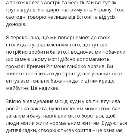
а також колег з Австрії та Бельгії. Ми всі тут як
група друзів, які щиро підтримують Україну. Тож
сьогодні говорю не лише від Естонії, а від усіх
донорів.
Я переконана, що ми повернемося до своїх
столиць із усвідомленням того, що тут ще
потрібно зробити багато. І водночас ми побачили,
що саме в цьому м
істі дійсно допомагають
громаді. Кривий Ріг мене глибоко вразив. Ви
живете так близько до фронту, але у ваших очах –
ентузіазм і сильне бажання дати дітям к
раще
майбутнє. Це надихає.
Звісно відвідування місця, куди у квітні влучила
російська ракета, було болючим моментом. Але
загалом я бачу, наскільки місто бореться, щоб
люди могли жити нормальним життям. Будуються
дитячі садки, створюються укриття – це означає,