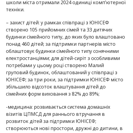
школи міста отрима
ли 2024 одиниці комп’ютерної
техніки.
– захист дітей: у рамках співпраці з ЮНІСЕФ
створено 105 прийомних сімей та 33 дитячих
будинки сімейного типу, до яких було влаштовано
понад 460 дітей; за підтримки партнерів місто
облаштовує будинки сімейного типу сонячними
електростанціями; для дітей-сиріт з особливими
потребами у цьому році створено Малий
груповий будинок, облаштований у співпраці з
ЮНІСЕФ; за три роки, за підтримки ЮНІСЕФ місто
збільшило відсоток влаштування дітей до
сімейних форм виховання з 82% до 89%;
-медицина: розвивається система
домашніх
візитів ЦПМСД для раннього втручання в
розвиток дітей за підтримки ЮНІСЕФ;
створюються нові простори, дружні до дитини, в