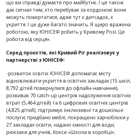
що ви справді думаєте про майбутнє. І це також
дає сигнал тим, хто перебуває за кордоном: вони
можуть повертатися, адже тут є дитсадок, є
укриття. І це дуже багато значить. Я щиро вражена
роботою, яку ЮНІСЕФ робить у Кривому Розі. Це
робота від серця»
.
Серед проєктів, які Кривий Ріг реалізовує у
па
ртнерстві з ЮНІСЕФ:
-розвиток освіти: ЮНІСЕФ допомагає місту
відновлювати укриття в освітніх закладах (15 шкіл,
8,792 дітей повернулися до офлайн-навчання),
розвиває 70 catch-up центрів надолуження освітніх
втрат (5,464 дітей) та 6 цифрових освітніх центрів
(4,825 дітей), підтримує інклюзивні та дошкільні
послуги; придбано меблі, покращено харчоблоки у
27 закладах освіти, надано ємності для води,
рюкзаки для учнів, бокси «Школа в коробці»;