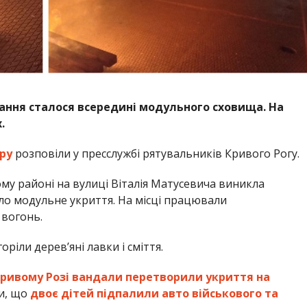
мання сталося всередині модульного сховища. На
х.
ру
розповіли у пресслужбі рятувальників Кривого Рогу.
ому районі на вулиці Віталія Матусевича виникла
іло модульне укриття. На місці працювали
 вогонь.
оріли дерев’яні лавки і сміття.
Кривому Розі вандали перетворили укриття на
ли, що
двоє дітей підпалили авто військового та