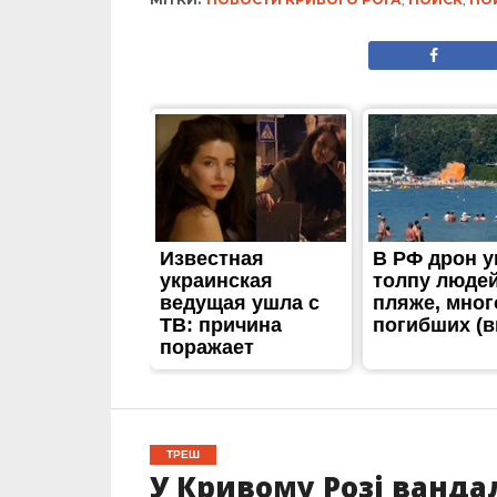
ТРЕШ
У Кривому Розі ванд