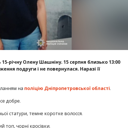
15-річну Олену Шашніну. 15 серпня близько 13:00
ення подруги і не повернулася. Наразі її
иланням на
поліцію Дніпропетровської області
.
се добре.
дньої статури, темне коротке волосся.
й топ, чорні кросівки.