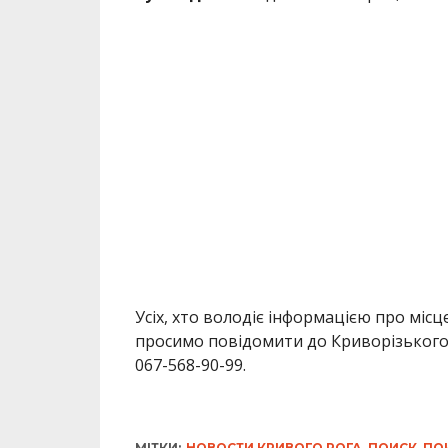
Усіх, хто володіє інформацією про мі
просимо повідомити до Криворізького 
067-568-90-99.
МІТКИ:
НОВОСТИ КРИВОГО РОГА
,
ПОИСК
,
ПО