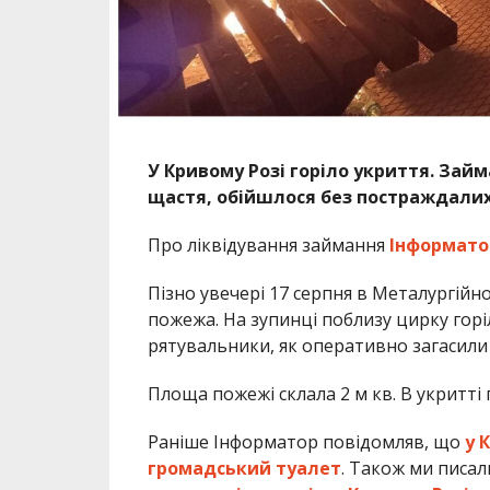
У Кривому Розі горіло укриття. Зай
щастя, обійшлося без постраждали
Про ліквідування займання
Інформато
Пізно увечері 17 серпня в Металургійн
пожежа. На зупинці поблизу цирку гор
рятувальники, як оперативно загасили
Площа пожежі склала 2 м кв. В укритті г
Раніше Інформатор повідомляв, що
у 
громадський туалет
. Також ми писа