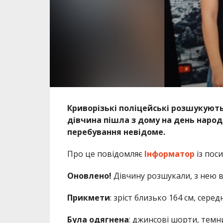
Криворізькі поліцейські розшукують 
дівчина пішла з дому на день народж
перебування невідоме.
Про це повідомляє
Інформатор
із пос
Оновлено!
Дівчину розшукали, з нею в
Прикмети
: зріст близько 164 см, сере
Була одягнена
: джинсові шорти, темни