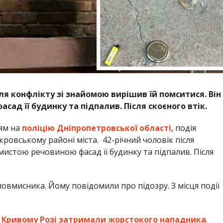
сля конфлікту зі знайомою вирішив їй помситися. Він
ад її будинку та підпалив. Після скоєного втік.
ям на
поліцію Дніпропетровської області
, подія
окровському районі міста. 42-річний чоловік після
истою речовиною фасад її будинку та підпалив. Після
овмисника. Йому повідомили про підозру. З місця події
 Кривому Розі затримали жорстокого нападника
.