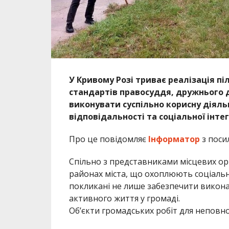
У Кривому Розі триває реалізація п
стандартів правосуддя, дружнього д
виконувати суспільно корисну діяль
відповідальності та соціальної інтег
Про це повідомляє
Інформатор
з поси
Спільно з представниками місцевих орг
районах міста, що охоплюють соціальн
покликані не лише забезпечити виконан
активного життя у громаді.
Об’єкти громадських робіт для неповнолі