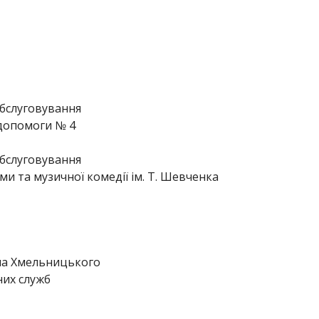
обслуговування
 допомоги № 4
обслуговування
и та музичної комедії ім. Т. Шевченка
ана Хмельницького
них служб