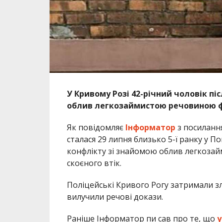
У Кривому Розі 42-річний чоловік пі
облив легкозаймистою речовиною фас
Як повідомляє
Інформатор
з посиланн
сталася 29 липня близько 5-ї ранку у П
конфлікту зі знайомою облив легкозайм
скоєного втік.
Поліцейські Кривого Рогу затримали зл
вилучили речові докази.
Раніше Інформатор пи сав про те, що
у