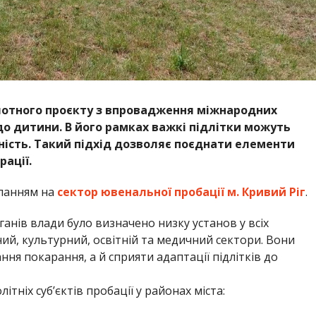
ілотного проєкту з впровадження міжнародних
о дитини. В його рамках важкі підлітки можуть
ність. Такий підхід дозволяє поєднати елементи
рації.
ланням на
сектор ювенальної пробації м. Кривий Ріг
.
анів влади було визначено низку установ у всіх
ий, культурний, освітній та медичний сектори. Вони
ня покарання, а й сприяти адаптації підлітків до
тніх суб’єктів пробації у районах міста: