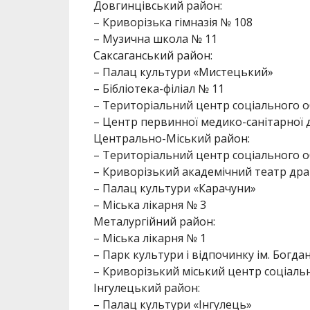
Довгинцівський район:
– Криворізька гімназія № 108
– Музична школа № 11
Саксаганський район:
– Палац культури «Мистецький»
– Бібліотека-філіал № 11
– Територіальний центр соціального 
– Центр первинної медико-санітарної
Центрально-Міський район:
– Територіальний центр соціального 
– Криворізький академічний театр драм
– Палац культури «Карачуни»
– Міська лікарня № 3
Металургійний район:
– Міська лікарня № 1
– Парк культури і відпочинку ім. Богд
– Криворізький міський центр соціаль
Інгулецький район:
– Палац культури «Інгулець»