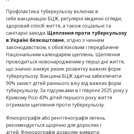
Профілактика туберкульозу включає в
себе
вакцинацію
БЦЖ, регулярні медичні огляди,
здоровий спосіб життя, а також соціальні та
санітарні заходи
.
Щеплення
проти ту
беркульозу
в
Україні
безкоштовне
,
згідно
з чинним
законодавством
, є
обов’язковим
і передбачене
Національним
календарем
щеплень
.
Щеплення
проводиться
новонародженим
у
перші
дні
життя
,
що
значно
знижує ризик
розвитку
важких
форм
туберкульозу
.
Вакцина
БЦЖ
здатна
забезпечити
90%
захист
дітей
раннього
віку
від
важких
форм
туберкульозу
. За
підсумками
в І півріччі
202
5
року у
Кривому Розі 43
%
дітей
першого
року
життя
отримали
щеплення
проти ту
беркульозу
.
Флюорографія
або
рентгенографія
легень
рекомендується
щорічно
для
дорослих
і
дітей
.
Флюорографія
дозволяє
виявити