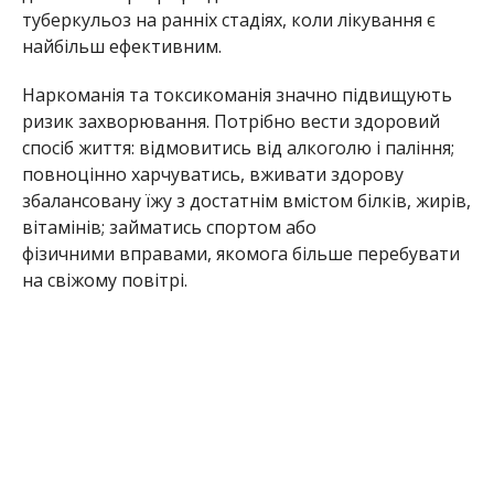
туберкульоз
на
ранніх
стадіях
, коли
лікування
є
найбільш
ефективним
.
Наркоманія
та
токсикоманія
значно
підвищують
ризик захворювання
.
Потрібно вести з
доровий
спосіб
життя
:
відмовитись
від
алкоголю і
паління
;
повноцінно харчуватись
,
в
живати
здорову
збалансовану
їжу
з достатнім вмістом
білків, жирів
,
вітамінів
;
з
айматись
спортом або
фізичними
вправами
,
якомога
більше
перебувати
на свіжому повітрі
.