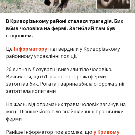
В Криворізькому районі сталася трагедія. Бик
вбив чоловіка на фермі. Загиблий там був
сторожем.
Це
Інформатору
підтвердили у Криворізькому
районному управлінні поліції.
26 липня в Лозуватці виявили тіло чоловіка.
Виявилося, що 61-річного сторожа ферми
затоптав бик. Рогата тварина збила сторожа з ніг і
затоптала копитами.
На жаль, від отриманих травм чоловік загинув на
місці. Пізніше його тіло знайшли інші працівники
ферми.
Раніше Інформатор повідомляв, що
у Кривому