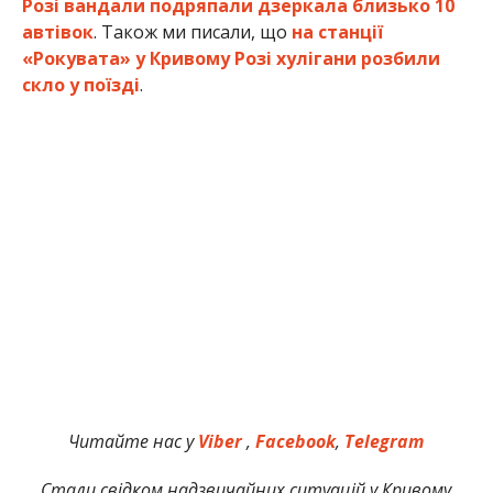
Розі вандали подряпали дзеркала близько 10
автівок
. Також ми писали, що
на станції
«Рокувата» у Кривому Розі хулігани розбили
скло у поїзді
.
Читайте нас у
Viber
,
Facebook
,
Telegram
Стали свідком надзвичайних ситуацій у Кривому