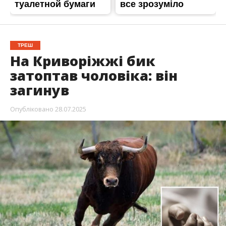
ТРЕШ
На Криворіжжі бик
затоптав чоловіка: він
загинув
Опубліковано
28.07.2025