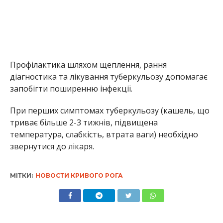
Профілактика шляхом щеплення, р
ання
діагностика
та
лікування
туберкульозу
допомагає
запобігти
поширенню інфекції
.
При перших симптомах
туберкульозу
(кашель, що
триває
більше
2-3
тижнів
,
підвищена
температура,
слабкість
,
втрата
ваги)
необхідно
звернутися
до
лікаря.
МІТКИ:
НОВОСТИ КРИВОГО РОГА