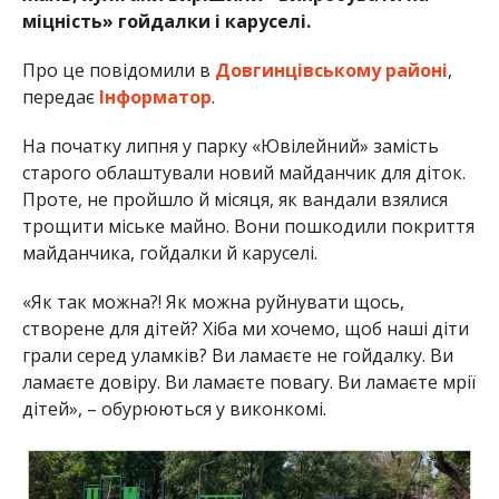
міцність» гойдалки і каруселі.
Про це повідомили в
Довгинцівському районі
,
передає
Інформатор
.
На початку липня у парку «Ювілейний» замість
старого облаштували новий майданчик для діток.
Проте, не пройшло й місяця, як вандали взялися
трощити міське майно. Вони пошкодили покриття
майданчика, гойдалки й каруселі.
«Як так можна?! Як можна руйнувати щось,
створене для дітей? Хіба ми хочемо, щоб наші діти
грали серед уламків? Ви ламаєте не гойдалку. Ви
ламаєте довіру. Ви ламаєте повагу. Ви ламаєте мрії
дітей», – обурюються у виконкомі.