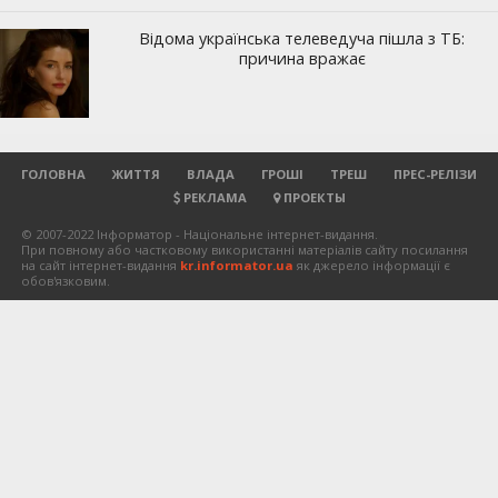
ГОЛОВНА
ЖИТТЯ
ВЛАДА
ГРОШІ
ТРЕШ
ПРЕС-РЕЛІЗИ
РЕКЛАМА
ПРОЕКТЫ
© 2007-2022 Інформатор - Національне інтернет-видання.
При повному або частковому використанні матеріалів сайту посилання
на сайт інтернет-видання
kr.informator.ua
як джерело інформації є
обов'язковим.