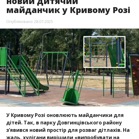
новий дитячий
майданчик у Кривому Розі
Опубліковано
28.07.2025
У Кривому Розі оновлюють майданчики для
дітей. Так, в парку Довгинцівського району
зʼявився новий простір для розваг дітлахів. На
жаль, хулігани вирішили «випробувати на