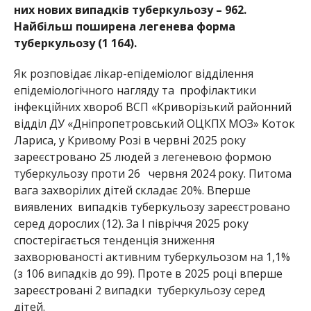
них нових випадків туберкульозу – 962.
Найбільш поширена легенева форма
туберкульозу (1
164).
Як розповідає лікар-епідеміолог відділення
епідеміологічного
нагляду
та профілактики
інфекційних
хвороб ВСП
«Криворізький районний
відділ ДУ
«Дніпропетровський ОЦКПХ МО
З»
Коток
Лариса,
у Кривому Розі в червні 2025 року
зареєстровано 25 людей з легеневою формою
туберкульозу
проти 26 ч
ервня 2024 року. Питома
вага
захвор
ілих дітей
складає 20%. Вперше
виявлених випадків туберкульозу зареєстровано
серед дорослих (12).
За І півріччя 2025 року
спостерігається тенденція зниження
захворюваності активним туберкульозом на 1,1%
(з 106 випадків до 99). Проте в 2025 році вперше
зареєстровані
2 випадки туберкульозу серед
дітей.