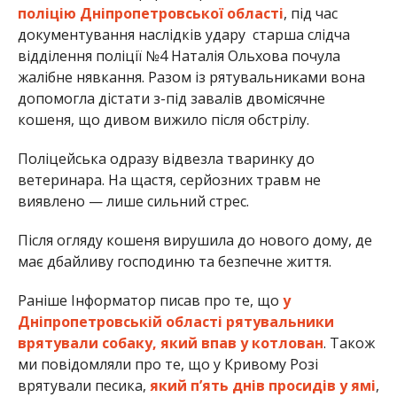
поліцію Дніпропетровської області
, під час
документування наслідків удару старша слідча
відділення поліції №4 Наталія Ольхова почула
жалібне нявкання. Разом із рятувальниками вона
допомогла дістати з-під завалів двомісячне
кошеня, що дивом вижило після обстрілу.
Поліцейська одразу відвезла тваринку до
ветеринара. На щастя, серйозних травм не
виявлено — лише сильний стрес.
Після огляду кошеня вирушила до нового дому, де
має дбайливу господиню та безпечне життя.
Раніше Інформатор писав про те, що
у
Дніпропетровській області рятувальники
врятували собаку, який впав у котлован
. Також
ми повідомляли про те, що у Кривому Розі
врятували песика,
який п’ять днів просидів у ямі
,