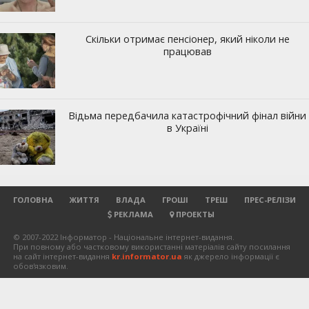
ГОЛОВНА
ЖИТТЯ
ВЛАДА
ГРОШІ
ТРЕШ
ПРЕС-РЕЛІЗИ
РЕКЛАМА
ПРОЕКТЫ
© 2007-2022 Інформатор - Національне інтернет-видання.
При повному або частковому використанні матеріалів сайту посилання
на сайт інтернет-видання
kr.informator.ua
як джерело інформації є
обов'язковим.