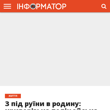
ГОЛОВНА
ЖИТТЯ
ВЛАДА
ГРОШІ
ТРЕШ
ПРЕС-
РЕЛІЗИ
РЕКЛАМА
ПРОЕКТЫ
ЖИТТЯ
З під руїни в родину: