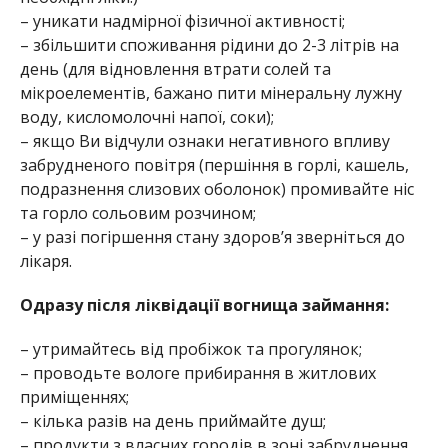
– уникати надмірної фізичної активності;
– збільшити споживання рідини до 2-3 літрів на
день (для відновлення втрати солей та
мікроелементів, бажано пити мінеральну лужну
воду, кисломолочні напої, соки);
– якщо Ви відчули ознаки негативного впливу
забрудненого повітря (першіння в горлі, кашель,
подразнення слизових оболонок) промивайте ніс
та горло сольовим розчином;
– у разі погіршення стану здоров’я зверніться до
лікаря.
Одразу після ліквідації вогнища займання:
– утримайтесь від пробіжок та прогулянок;
– проводьте вологе прибирання в житлових
приміщеннях;
– кілька разів на день приймайте душ;
– продукти з власних городів в зоні забруднення