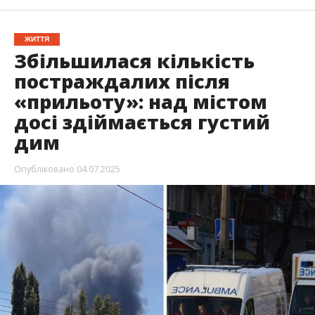
ЖИТТЯ
Збільшилася кількість
постраждалих після
«прильоту»: над містом
досі здіймається густий
дим
Опубліковано
04.07.2025