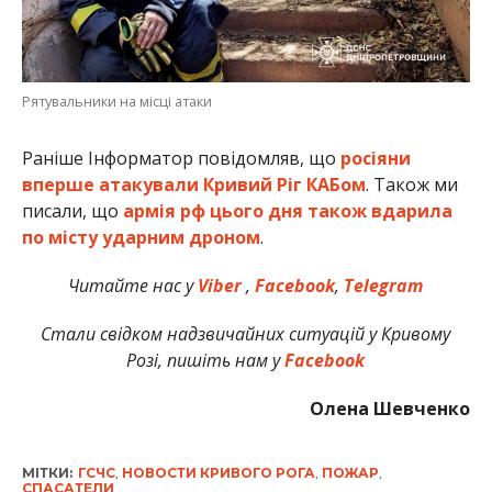
Рятувальники на місці атаки
Раніше Інформатор повідомляв, що
росіяни
вперше атакували Кривий Ріг КАБом
. Також ми
писали, що
армія рф цього дня також вдарила
по місту ударним дроном
.
Читайте нас у
Viber
,
Facebook
,
Telegram
Стали свідком надзвичайних ситуацій у Кривому
Розі, пишіть нам у
Facebook
Олена Шевченко
МІТКИ:
ГСЧС
,
НОВОСТИ КРИВОГО РОГА
,
ПОЖАР
,
СПАСАТЕЛИ