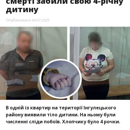
смерті забили свою 4-річну
дитину
Опубліковано
04.07.2025
В одній із квартир на території Інгулецького
району виявили тіло дитини. На ньому були
численні сліди побоїв. Хлопчику було 4 рочки.