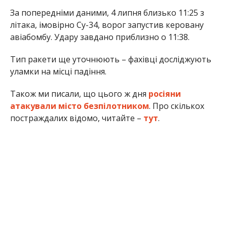
За попередніми даними, 4 липня близько 11:25 з
літака, імовірно Су-34, ворог запустив керовану
авіабомбу. Удару завдано приблизно о 11:38.
Тип ракети ще уточнюють – фахівці досліджують
уламки на місці падіння.
Також ми писали, що цього ж дня
росіяни
атакували місто безпілотником
. Про скількох
постраждалих відомо, читайте –
тут
.