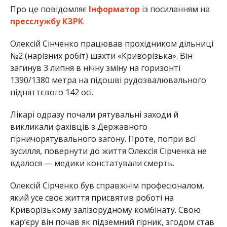
Про це повідомляє
Інформатор
із посиланням на
пресслужбу КЗРК
.
Олексій Сінченко працював прохідником дільниці
№2 (нарізних робіт) шахти «Криворізька». Він
загинув 3 липня в
нічну зміну на горизонті
1390/1380 метра на підошві рудозвалювального
підняттєвого 142 осі.
Лікарі одразу почали рятувальні заходи й
викликали фахівців з Державного
гірничорятувального загону. Проте, попри всі
зусилля, повернути до життя Олексія Сірченка не
вдалося — медики констатували смерть.
Олексій Сірченко був справжнім професіоналом,
який усе своє життя присвятив роботі на
Криворізькому залізорудному комбінату. Свою
кар’єру він почав як підземний гірник, згодом став