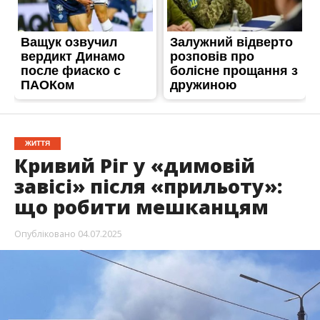
ЖИТТЯ
Кривий Ріг у «димовій
завісі» після «прильоту»:
що робити мешканцям
Опубліковано
04.07.2025