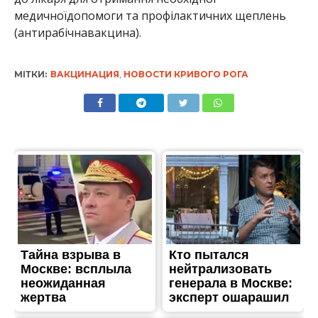
медичної
допомоги
та
проф
ілактичних
щеплень
(
антирабічна
вакцина).
МІТКИ:
ВАКЦИНАЦИЯ
,
НОВОСТИ КРИВОГО РОГА