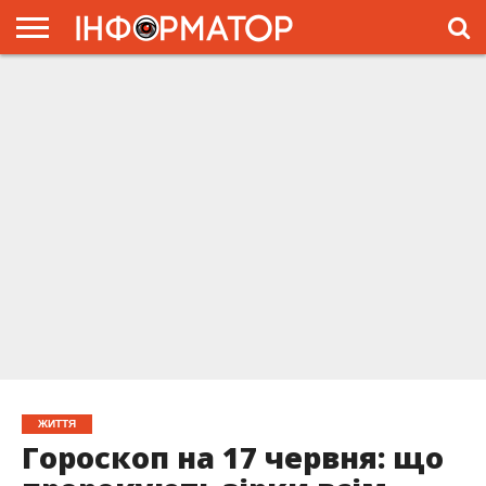
ГОЛОВНА
ЖИТТЯ
ВЛАДА
ГРОШІ
ТРЕШ
ПРЕС-
РЕЛІЗИ
РЕКЛАМА
ПРОЕКТЫ
ЖИТТЯ
Гороскоп на 17 червня: що