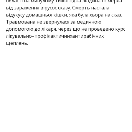
області
на минулому тижні
одна людина померла
від зараження
вірусос
сказу.
С
мерть
на
стала
від
укусу
домашньої
кішки
, яка була хвора на сказ.
Травмована не звернулася за медичною
допомогою до лікаря, через що не проведено курс
лікувально–профілактичних
антирабічних
щеплень.