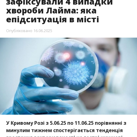
зафіксували 4 випадки
хвороби Лайма: яка
епідситуація в місті
Опубліковано
16.06.2025
У Кривому Розі
з 5.06.25
по
11.06.25
порівнянні з
минулим
тижнем
спостерігається
тенденція