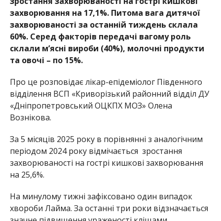
з
роста
ння захворюваності
на гострі
кишкові
захворювання на
17
,
1
%
. Питома вага дитячої
захворюваності за останній тиждень склала
60
%
. Серед факторів передачі вагому роль
склали м
’
ясні
вироби
(
40
%)
, молочні продукти
та овочі –
по 15%.
Про це розповідає лікар-епідеміолог Південного
відділення ВСП «Криворізький районний відділ
ДУ
«Дніпропетровський ОЦКПХ МОЗ
»
Олена
Вознікова.
За 5 місяців 2025 року в порівнянні з аналогічним
періодом 2024 року відмічається зростання
захворюваності
на гострі кишкові захворювання
на 25,6%.
На минулому тижні зафіксовано
один
випадок
хвороби
Лайма
.
З
а
останні
три роки
відзнача
є
ться
значне
підвищення
ураженості
кліщами