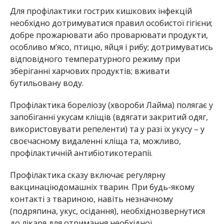
Для профілактики гострих кишкових інфекцій
необхідно
дотримуватися правил особистої гігієни;
добре прожарювати або проварювати продукти,
особливо м’ясо, птицю, яйця і рибу;
дотримуватись
відповідного температурного режиму при
зберіганні харчових продуктів
;
вживати
бутильовану
воду
.
Профілактика
бореліозу
(хвороби
Лайма
)
полягає у
запобіганні укусам кліщів (вдягати закритий одяг,
використовувати репеленти) та у разі їх укусу – у
своєчасному видаленні кліща та, можливо,
профілактичній
антибіотикотерапії
.
Проф
ілактика
сказу
включає
регулярну
вакцинацію
домашні
х
тварин
.
При
будь-якому
контакті
з
твариною
,
навіть
незначному
(
подряпина
, укус,
осідання
),
необхідно
звернутися
до
лікаря
для
отримання
необхідної