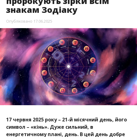
пророкують зірки всім
знакам Зодіаку
Опубліковано
17.06.2025
17 червня 2025 року – 21-й місячний день, його
символ – «кінь». Дуже сильний, в
енергетичному плані, день. В цей день добре