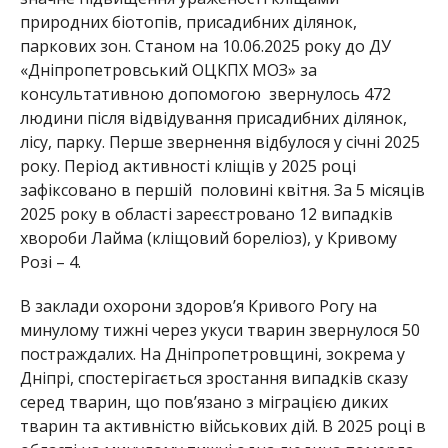
природних
біотопів
,
присадибних
ділянок
,
паркових
зон
. Станом на 10.06.2025 року до ДУ
«Дніпропетровський ОЦКПХ МОЗ» за
консультативною допомогою звернулось 472
людини після відвідування присадибних ділянок,
лісу, парку. Перше звернення відбулося у січні 2025
року.
Період активності
кліщів
у 2025 році
зафіксовано в першій половині квітня.
За 5 місяців
2025 року в області зареєстровано 12 випадків
хвороби
Лайма
(кліщовий
бореліоз
), у Кривому
Розі – 4.
В
заклади
охорони
здоров’я
Кривого Рогу на
минулому тижні
через
укуси тварин звернулося 50
постраждалих.
На Дніпропетровщині, зокрема
у
Дніпрі
,
спостерігається зростання випадків сказу
серед тварин, що пов’язано з міграцією ди
ких
тварин та активністю військових
дій.
В 2025 році
в