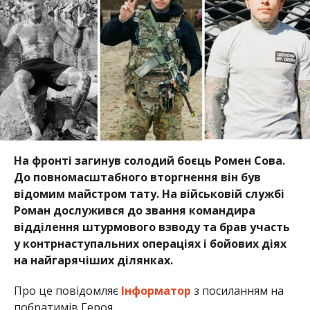
На фронті загинув солодий боєць Ромен Сова.
До повномасштабного вторгнення він був
відомим майстром тату. На військовій службі
Роман дослужився до звання командира
відділення штурмового взводу та брав участь
у контрнаступальних операціях і бойових діях
на найгарячіших ділянках.
Про це повідомляє
Інформатор
з посиланням на
побратимів Героя.