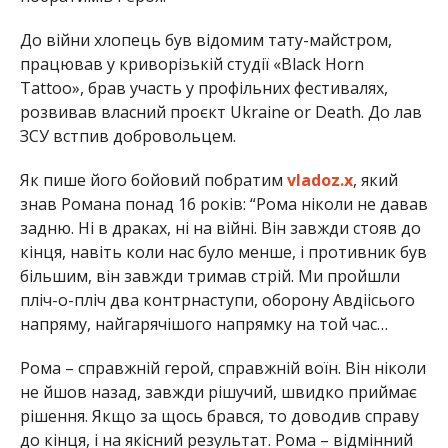
До війни хлопець був відомим тату-майстром,
працював у криворізькій студії «Black Horn
Tattoo», брав участь у профільних фестивалях,
розвивав власний проєкт Ukraine or Death. До лав
ЗСУ встпив добровольцем.
Як пише його бойовий побратим
vladoz.x
, який
знав Романа понад 16 років: “Рома ніколи не давав
задню. Ні в драках, ні на війні. Він завжди стояв до
кінця, навіть коли нас було менше, і противник був
більшим, він завжди тримав стрій. Ми пройшли
пліч-о-пліч два контрнаступи, оборону Авдіісього
напряму, найгарячішого напрямку на той час…
Рома – справжній герой, справжній воїн. Він ніколи
не йшов назад, завжди рішучий, швидко приймає
рішення. Якщо за щось брався, то доводив справу
до кінця, і на якісний результат. Рома – відмінний