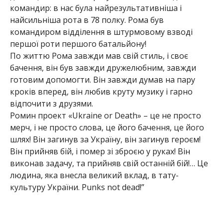
командир: в нас була найрезультативніша і
найсильніша рота в 78 полку. Рома був
командиром відділення в штурмовому взводі
першої роти першого батальйону!
По життю Рома завжди мав свій стиль, і своє
бачення, він був завжди дружелюбним, завжди
готовим допомогти. Він завжди думав на пару
кроків вперед, він любив круту музику і гарно
відпочити з друзями.
Ромин проект «Ukraine or Death» – це не просто
мерч, і не просто слова, це його бачення, це його
шлях! Він загинув за Україну, він загинув героєм!
Він прийняв бій, і помер зі зброєю у руках! Він
виконав задачу, та прийняв свій останній бій!… Це
людина, яка внесла великий вклад, в тату-
культуру України. Punks not dead!”