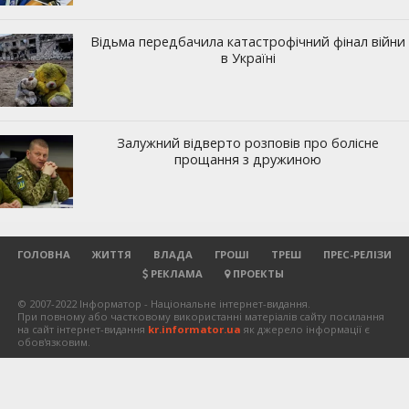
ГОЛОВНА
ЖИТТЯ
ВЛАДА
ГРОШІ
ТРЕШ
ПРЕС-РЕЛІЗИ
РЕКЛАМА
ПРОЕКТЫ
© 2007-2022 Інформатор - Національне інтернет-видання.
При повному або частковому використанні матеріалів сайту посилання
на сайт інтернет-видання
kr.informator.ua
як джерело інформації є
обов'язковим.