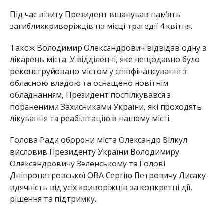
Під
час
візиту
Президент
вшанував
пам’ять
загиблих
криворіжців
на
місці
трагедії
4
квітня.
Також Володимир Олександрович відвідав одну з
лікарень міста.
У відділенні, яке нещодавно було
реконструйовано містом у співфінансуванні з
обласною владою та оснащено
новітнім
обладнанням
,
Президент
поспілкувався
з
пораненими Захисниками
України, які проходять
лікування та реабілітацію в нашому місті.
Голова
Ради
оборони
міста
Олександр
Вілкул
висловив П
резиденту
України
Володимиру
Олександровичу Зеленському та Голові
Дніпропетровської ОВА Сергію Петровичу
Лисаку
вдячність
від усіх
криворіжців
за
конкретні
дії,
рішення
та
підтримку.