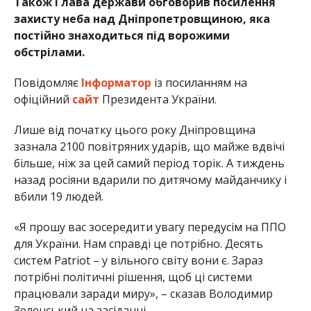
Також Глава держави обговорив посилення
захисту неба над Дніпропетровщиною, яка
постійно знаходиться під ворожими
обстрілами.
Повідомляє
Інформатор
із посиланням на
офіційний
сайт
Президента України.
Лише від початку цього року Дніпровщина
зазнала 2100 повітряних ударів, що майже вдвічі
більше, ніж за цей самий період торік. А тиждень
назад росіяни вдарили по дитячому майданчику і
вбили 19 людей.
«Я прошу вас зосередити увагу передусім на ППО
для України. Нам справді це потрібно. Десять
систем Patriot – у вільного світу вони є. Зараз
потрібні політичні рішення, щоб ці системи
працювали заради миру», – сказав Володимир
Зеленський на засіданні.