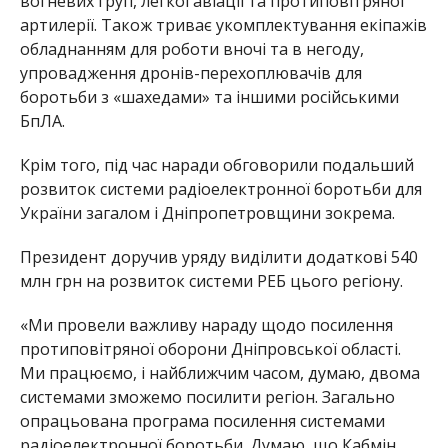
вогневих груп, легкої авіації та протиповітряної
артилерії. Також триває укомплектування екіпажів
обладнанням для роботи вночі та в негоду,
упровадження дронів-перехоплювачів для
боротьби з «шахедами» та іншими російськими
БпЛА.
Крім того, під час наради обговорили подальший
розвиток системи радіоелектронної боротьби для
України загалом і Дніпропетровщини зокрема.
Президент доручив уряду виділити додаткові 540
млн грн на розвиток системи РЕБ цього регіону.
«Ми провели важливу нараду щодо посилення
протиповітряної оборони Дніпровської області.
Ми працюємо, і найближчим часом, думаю, двома
системами зможемо посилити регіон. Загально
опрацьована програма посилення системами
радіоелектронної боротьби. Думаю, що Кабмін