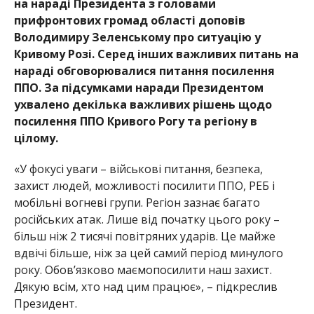
на нараді Президента з головами
прифронтових громад області доповів
Володимиру Зеленському про ситуац
ію у
Кривому Розі. Серед інших важливих питань на
нараді обговорювалися питання посилення
ППО.
За
підсумками
наради
Президентом
ухвалено декілька
важливих рішень щодо
посилення ППО Кривого Рогу та регіону в
цілому.
«У
фокусі
уваги
–
військові
питання,
безпека,
захист
людей,
можливості
посилити
ППО, РЕБ і
мобільні вогневі групи.
Регіон зазнає багато
російських атак. Лише від початку цього року –
більш ніж 2 тисячі повітряних ударів. Це майже
вдвічі більше, ніж за цей самий
період
минулого
року.
Обов
ʼ
язково
маємо
посилити
наш
захист.
Дякую
всім,
хто над цим працює»,
–
підкреслив
Президент.