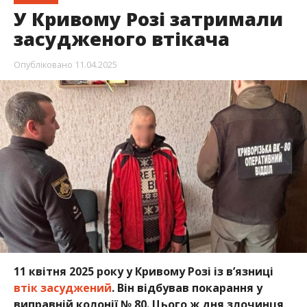
У Кривому Розі затримали
засудженого втікача
Опубліковано
11.04.2025
11 квітня 2025 року у Кривому Розі із вʼязниці
втік засуджений
. Він відбував покарання у
виправній колонії № 80. Цього ж дня злочинця