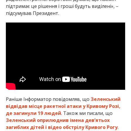
підтримає це рішення і гроші будуть виділені», –
підсумував Президент.
Раніше Інформатор повідомляв, що
Зеленський
відвідав місце ракетної атаки у Кривому Розі,
де загинули 19 людей
. Також ми писали, що
Зеленський оприлюднив імена девʼятьох
загиблих дітей і відео обстрілу Кривого Рогу
.