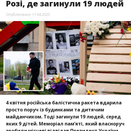
Розі, де загинули 19 людей
Опубліковано
11.04.2025
4 квітня російська балістична ракета вдарила
просто поруч із будинками та дитячим
майданчиком. Тоді загинули 19 людей, серед
яких 9 дітей. Меморіал памʼяті, який власноруч
зробили місцеві відвідав Президент України