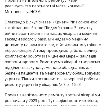
Проєкт з капітального ремонту лікарні
реалізується у партнерстві міста, компан
ії
Метінвест та НСЗУ.
Олександр Вілкул сказав: «Кривий Ріг є основною
госпітальною базою Півдня України. З початку
війни навантаження на наших лікарів та медичні
заклади зрос
ло у рази. Ми надаємо медичну
допомогу нашим жителям, військовим, внутрішнім
пересел
енцям. А тому проводимо, дійсно, велику
комплексну роботу зі зміцнення мережі закладів
охорони здоров’я. Ремонтуємо лікарні, створюємо
відділення, закуповуємо нове обладнання, для
безпеки пацієнті
в та медперсоналу облаштовуємо
укрит
тя. Тільки з останнього – завершені роботи з
ремонту укриттів у лікарнях № 8, 5, 16 і 3.
Проєкт з капітального ремонту третьої лікарні ми
розпочали у 2023 році. Тут задіяні кошти як міста,