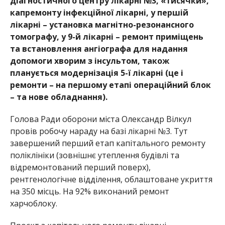
діагностичного центру лікарні №3, «тисячки»,
капремонту інфекційної лікарні, у першій
лікарні – установка магнітно-резонансного
томографу, у 9-й лікарні – ремонт приміщень
та встановлення ангіографа для надання
допомоги хворим з інсультом, також
планується модернізація 5-ї лікарні (це і
ремонти – на першому етапі операційний блок
– та нове обладнання).
Голова Ради оборони міста Олександр Вілкул
прові
в робочу нараду на базі лікарні №3. Тут
завершений перший етап капітального ремонту
поліклініки (зовнішнє утеплення будівлі та
відремонтований перший поверх),
рентгенологічне відділення, облаштоване укриття
на 350 місць. На 92% виконаний ремонт
харчоблоку.