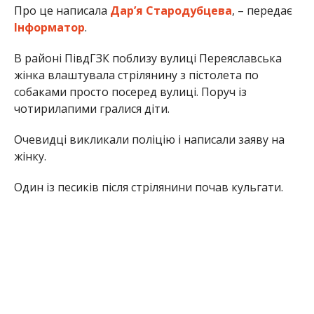
Про це написала
Дарʼя Стародубцева
, – передає
Інформатор
.
В районі ПівдГЗК поблизу вулиці Переяславська
жінка влаштувала стрілянину з пістолета по
собаками просто посеред вулиці. Поруч із
чотирилапими гралися діти.
Очевидці викликали поліцію і написали заяву на
жінку.
Один із песиків після стрілянини почав кульгати.