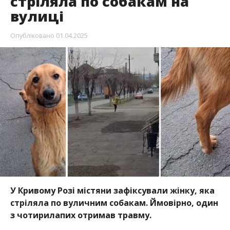
стріляла по собакам на
вулиці
Опубліковано
01.04.2025
У Кривому Розі містяни зафіксували жінку, яка
стріляла по вуличним собакам. Ймовірно, один
з чотирилапих отримав травму.