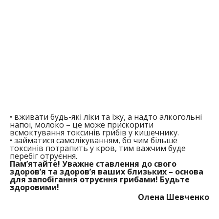
•
вживати будь-які ліки та їжу, а надто алкогольні
напої, молоко – це може прискорити
всмоктування токсинів грибів у кишечнику.
•
займатися самолікуванням, бо чим більше
токсинів потрапить у кров, тим важчим буде
перебіг отруєння.
Пам’ятайте!
Уважне ставлення до свого
здоровʼя
та
здоровʼя
ваших близьких – основа
для запобігання отруєння грибами! Будьте
здоровими!
Олена Шевченко