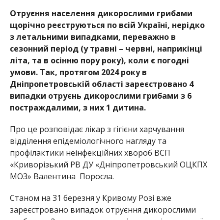
Отруєння населення дикорослими грибами
щорічно реєструються по всій Україні, нерідко
з летальними випадками, переважно в
сезонний період (у травні – червні, наприкінці
літа, та в осінню пору року), коли є погодні
умови.
Так, протягом 202
4
року
в
Дніпропетровській області зареєстровано
4
випадк
и
отруєнь дикорослими грибами з
6
постраждалими, з них
1 дитина.
Про це розповідає лікар з гігієни харчування
відділення
епідеміологічного нагляду та
профілактики неінфекційних хвороб
ВСП
«Криворізький РВ ДУ
«Дніпропетровський ОЦКПХ
МОЗ»
Валентина Поросла.
Станом на
31 березня у
Кривому Розі
вже
зареєстров
ано випад
о
к
отруєння дикорослими