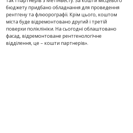
так і партнерів з Метінвесту. За кошти місцевого
бюджету придбано обладнання для проведення
рентгену та флюорографії. Крім цього, коштом
міста буде відремонтовано другий і третій
поверхи поліклініки. На сьогодні облаштовано
фасад, відремонтоване рентгенологічне
відділення, це – кошти п
артнерів».