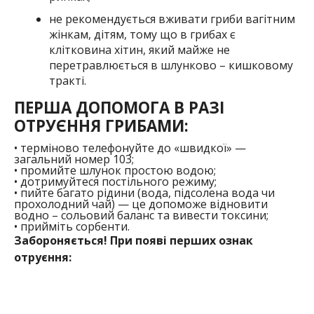
н
е рекомендується вживати гриби вагітним
жінкам, дітям, тому що в грибах є
клітковина
хітин, який майже не
перетравлюється в
шлунково
– кишковому
тракті.
ПЕРША ДОПОМОГА В РАЗІ
ОТРУЄННЯ ГРИБАМИ:
•
терміново телефонуйте до «швидкої» —
загальний номер 103;
•
промийте шлунок простою водою;
•
дотримуйтеся постільного режиму;
•
пийте багато рідини (вода, підсолена вода чи
прохолодний чай) — це допоможе відновити
водно – сольовий баланс та вивести токсини;
•
прийміть сорбенти.
Забороняється! При появі перших ознак
отруєння: