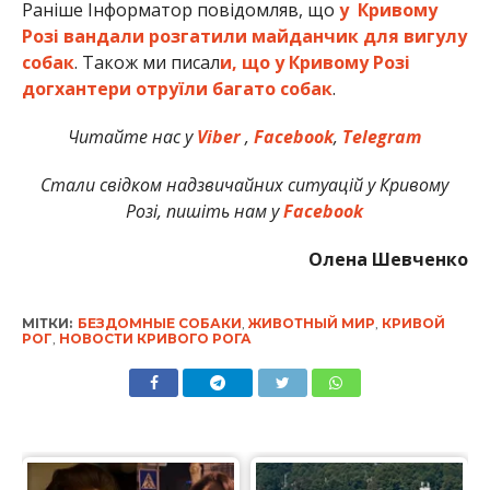
Раніше Інформатор повідомляв, що
у Кривому
Розі вандали розгатили майданчик для вигулу
собак
. Також ми писал
и, що у Кривому Розі
догхантери отруїли багато собак
.
Читайте нас у
Viber
,
Facebook
,
Telegram
Стали свідком надзвичайних ситуацій у Кривому
Розі, пишіть нам у
Facebook
Олена Шевченко
МІТКИ:
БЕЗДОМНЫЕ СОБАКИ
,
ЖИВОТНЫЙ МИР
,
КРИВОЙ
РОГ
,
НОВОСТИ КРИВОГО РОГА