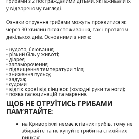
грибами з
2
постраждалими дітьми
, які вживали їх
у відвареному вигляді.
Ознаки отруєння грибами можуть проявитися як
через 30 хвилин після споживання, так і протягом
декількох днів.
Основними
з них є
:
•
нудота, блювання;
•
різкий біль у животі;
•
діарея;
•
запаморочення;
•
підвищення температури тіла;
•
зниження пульсу;
•
задуха;
•
судоми;
•
відтік крові від кінцівок (холодні руки та ноги);
•
поява галюцинацій та марення.
ЩОБ НЕ ОТРУЇТИСЬ ГРИБАМИ
ПАМ’ЯТАЙТЕ:
н
а Криворіжжі немає їстівних грибів, тому не
збирайте та не купуйте гриби на стихійних
ринках
;