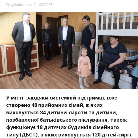
Опубліковано
21.03.2025
У місті, завдяки системній підтримці, вже
створено 48 прийомних сімей, в яких
виховується 84 дитини-сироти та дитини,
позбавленої батьківського піклування, також
функціонує 18 дитячих будинків сімейного
типу (ДБСТ), в яких виховується 120 діт
ей-сиріт