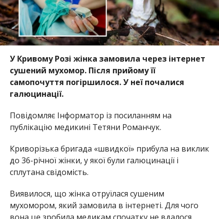
У Кривому Розі жінка замовила через інтернет
сушений мухомор. Після прийому її
самопочуття погіршилося. У неї почалися
галюцинації.
Повідомляє Інформатор із посиланням на
публікацію медикині Тетяни Романчук.
Криворізька бригада «швидкої» прибула на виклик
до 36-річної жінки, у якої були галюцинації і
сплутана свідомість.
Виявилося, що жінка отруїлася сушеним
мухомором, який замовила в інтернеті. Для чого
вона це зробила медикам спочатку не вдалося