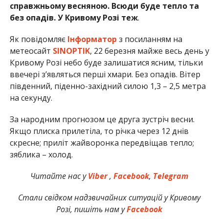
справжньому весняною. Всюди буде тепло та
без опадів. У Кривому Розі теж
.
Як повідомляє
Інформатор
з посиланням на
метеосайт
SINOPTIK
, 22 березня майже весь день у
Кривому Розі небо буде залишатися ясним, тільки
ввечері з’являться перші хмари. Без опадів. Вітер
південний, піденно-західний силою 1,3 – 2,5 метра
на секунду.
За народним прогнозом це друга зустріч весни.
Якщо плиска прилетіла, то річка через 12 днів
скресне; приліт жайворонка передвіщав тепло;
зяблика – холод.
Читайте нас у
Viber
,
Facebook
,
Telegram
Стали свідком надзвичайних ситуацій у Кривому
Розі, пишіть нам у
Facebook