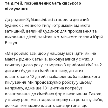
та дітей, позбавлених батьківського
піклування.
До родини Зубіашвілі, які створили дитячий
будинок
сімейного типу і отримали від міста
затишний, велик
ий будинок для проживання та
виховання дітей, завітав в.о. міського голови Юрій
Вілкул.
«Ми робимо все, щоб у нашому місті діти, які не
мають рідних батьків, виховувалися у сім’ях. З
початку цього року створено 3 прийомні сім’ї та 2
дитячих будинки сімейного типу, до яких
влаштовано 12 дітей, позбавлених батьківського
піклування. Ми продовжуємо роботу у цьому
напря
мку, адже ще 131 дитина потребує
влаштування до сімейних форм виховання. Також,
у цьому ро
ці ми створили першу патронатну сім’ю,
до якої тимча
сово влаштована дитина, що