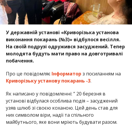
У державній установі «Криворізька установа
виконання покарань (№3)» відбулося весілля.
На своїй подрузі одружився засуджений. Тепер
молодята будуть мати право на довготривалі
побачення.
Про це повідомляє
Інформатор
з посиланням на
Криворізьку установу покарань -3
.
Як написано у повідомленні: ” 20 березня в
установі відбулася особлива подія – засуджений
узяв шлюб зі своєю коханою. Цей день став для
них символом віри, надії та спільного
майбутнього, яке вони мріють будувати разом.