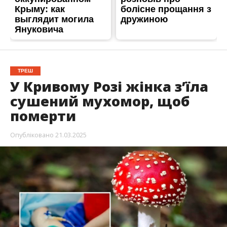
ТРЕШ
У Кривому Розі жінка зʼїла
сушений мухомор, щоб
померти
Опубліковано
21.03.2025