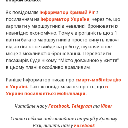
Як повідомляє
Інформатор Кривий Ріг
з
посиланням на
Інформатор Україна
, через те, що
зарплати у маршрутників невеликі, бронювати їх
невигідно економічно. Тому є вірогідність що з 1
квітня багато маршрутників просто кинуть ключі
від автівок і не вийде на роботу, шукючи нове
місце з можливістю бронювання. Перевозити
пасажирів буде нікому. “Місто довжиною у життя”
в цьому плані є особливо вразливим.
Раніше Інформатор писав про
смарт-мобілізацію
в Україні.
Також повідомлялося про те, що
в
Україні посилюється мобілізація.
Читайте нас у
Facebook
,
Telegram
та
Viber
Стали свідком надзвичайних ситуацій у Кривому
Розі, пишіть нам у
Facebook