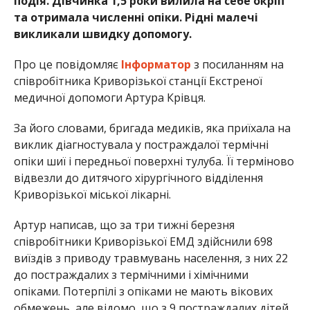
подія. Дівчинка 1,5 роки вилила на себе окріп
та отримала численні опіки. Рідні малечі
викликали швидку допомогу.
Про це повідомляє
Інформатор
з посиланням на
співробітника Криворізької станції Екстреної
медичної допомоги Артура Крівця.
За його словами, бригада медиків, яка приїхала на
виклик діагностувала у постраждалої термічні
опіки шиї і передньої поверхні тулуба. Її терміново
відвезли до дитячого хірургічного відділення
Криворізької міської лікарні.
Артур написав, що за три тижні березня
співробітники Криворізької ЕМД здійснили 698
виїздів з приводу травмувань населення, з них 22
до постраждалих з термічними і хімічними
опіками. Потерпілі з опіками не мають вікових
обмежень, але відомо, що з 9 постраждалих дітей,