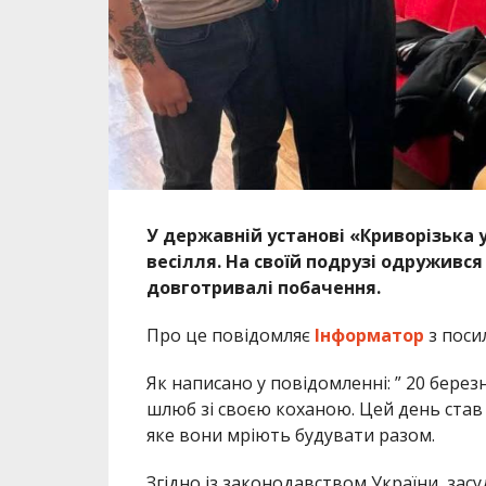
У державній установі «Криворізька 
весілля. На своїй подрузі одруживс
довготривалі побачення.
Про це повідомляє
Інформатор
з поси
Як написано у повідомленні: ” 20 берез
шлюб зі своєю коханою. Цей день став 
яке вони мріють будувати разом.
Згідно із законодавством України, засу