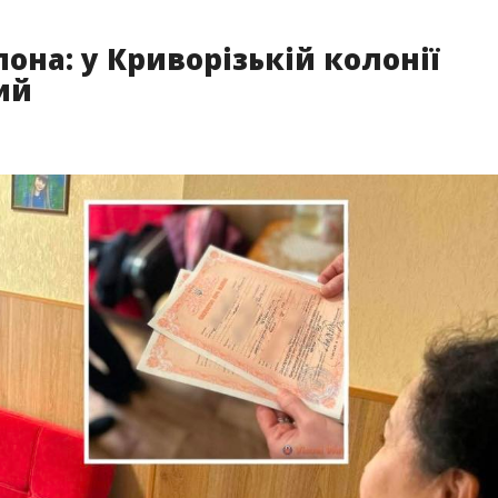
она: у Криворізькій колонії
ий