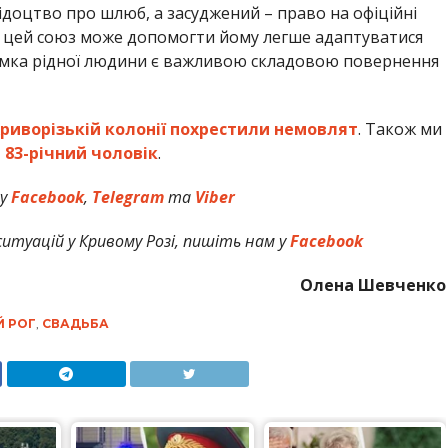
ідоцтво про шлюб, а засуджений – право на офіційні
 цей союз може допомогти йому легше адаптуватися
римка рідної людини є важливою складовою повернення
Криворізькій колонії похрестили немовлят
. Також ми
 83-річний чоловік
.
 у
Facebook
,
Telegram
та
Viber
итуацій у Кривому Розі, пишіть нам у
Facebook
Олена Шевченко
Й РОГ
,
СВАДЬБА