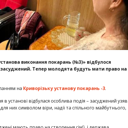
установа виконання покарань (№3)» відбулося
я засуджений. Тепер молодята будуть мати право на
ланням на
Криворізьку установу покарань -3
.
ня в установі відбулася особлива подія – засуджений узяв
для них символом віри, надії та спільного майбутнього,
джені мають право на створення сім’ї, і держава