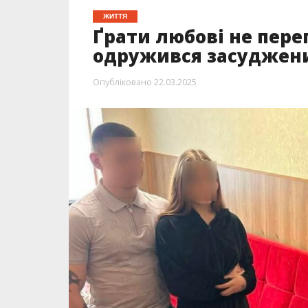
ЖИТТЯ
Ґрати любові не переп
одружився засуджен
Опубліковано
22.03.2025