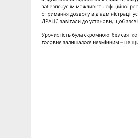
забезпечує їм можливість офіційної ре
отримання дозволу від адміністрації у
ДРАЦС завітали до установи, щоб засв
Урочистість була скромною, без святко
головне залишалося незмінним – це щир