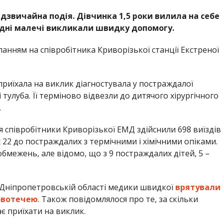
адзвичайна подія. Дівчинка 1,5 роки вилила на себе
Рідні малечі викликали швидку допомогу.
ланням на співробітника Криворізької станції Екстреної
 приїхала на виклик діагностувала у постраждалої
 тулуба. Її терміново відвезли до дитячого хірургічного
.
я співробітники Криворізької ЕМД здійснили 698 виїздів
 22 до постраждалих з термічними і хімічними опіками.
обмежень, але відомо, що з 9 постраждалих дітей, 5 –
 Дніпропетровській області медики швидкої
врятували
овотечею
. Також повідомлялося про те, за скільки
ає приїхати на виклик.