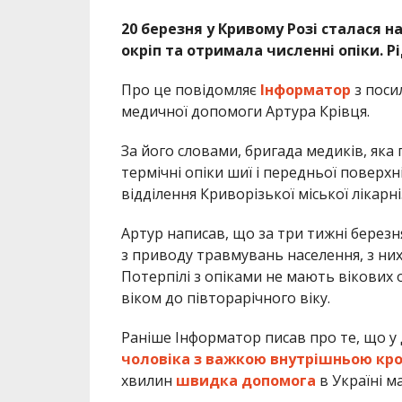
20 березня у Кривому Розі сталася н
окріп та отримала численні опіки. 
Про це повідомляє
Інформатор
з поси
медичної допомоги Артура Крівця.
За його словами, бригада медиків, яка
термічні опіки шиї і передньої поверхні
відділення Криворізької міської лікарні
Артур написав, що за три тижні березн
з приводу травмувань населення, з них
Потерпілі з опіками не мають вікових 
віком до півторарічного віку.
Раніше Інформатор писав про те, що у
чоловіка з важкою внутрішньою кр
хвилин
швидка допомога
в Україні м