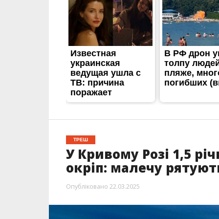
ТРЕШ
У Кривому Розі 1,5 рі
окріп: малечу рятуют
Опубліковано
22.03.2025