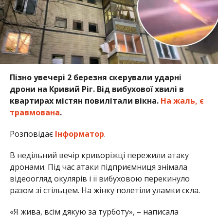
Пізно увечері 2 березня скерували ударні
дрони на Кривий Ріг. Від вибухової хвилі в
квартирах містян повилітали вікна.
На жаль, є
травмована
.
Розповідає
Інформатор
.
В недільний вечір криворіжці пережили атаку
дронами. Під час атаки підприємниця знімала
відеоогляд окулярів і її вибуховою перекинуло
разом зі стільцем. На жінку полетіли уламки скла.
«Я жива, всім дякую за турботу», – написала