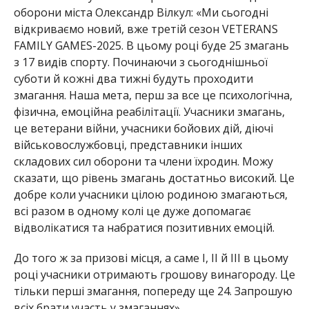
оборони міста Олександр Вілкул: «Ми сьогодні
відкриваємо новий, вже третій сез
он VETERANS
FAMILY GAMES-2025. В цьому році буде 25 змагань
з 17 видів спорту. Починаючи з сьогоднішньої
суботи й кожні два тижні будуть проходити
змагання. Наша мета, перш за все це психологічна,
ф
ізична, емоційна реабілітації. Учасники змагань,
це ветерани війни, учасники бойових дій, діючі
військовослужбовці, представники інших
складових сил оборони та члени їх
родин. Можу
сказати, що рівень змагань достатньо високий. Це
добре коли учасники цілою родиною змагаються,
всі разом в одно
му колі це дуже допомагає
відволікатися та набратися позитивних емоцій.
До того ж за призові місця, а саме І, ІІ й ІІІ в цьому
році учасники отримають грошову винагороду. Це
тільки перші змагання, попереду ще 24. Запрошую
всіх брати участь у змаганнях».