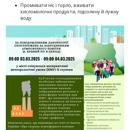
Промивати ніс і горло, вживати
кисломолочні продукти, підсолену й лужну
воду.