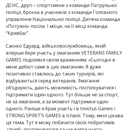
ДСНС, другі – спортсмени з команди Патрульної
поліції, бронза в учасників з команди Головного
управління Національної поліції. Дитяча команда
«Потужні» посіла І місце, на ІІ місці команда
“Кривбас”.
Саєнко Едуард, військовослужбовець, який
вперше бере участь у змаганнях VETERANS FAMILY
GAMES поділився своїм враженням: «Сьогодні в
мене дебют саме в цих змаганнях. Я ду
же
позитивно ставлюсь до таких турнірів, які
відбуваються серед ветеранів. Змагання
об’єднують, дають можливість поспілкуватися і
підтримати один одного. Тут більше не за спорт,
не за змагання, а за момент підтримки один
одного. Раніше я брав участь і в Invictus Games і
STRONG SPIRIT’S GAMES в Іспанії. Тому, мені цікава
ця тема. Тут я можу побачити своїх побратимів
службі, поспілкуватися та ще взяти участь