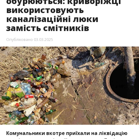
обурюються: криворіжці
використовують
каналізаційні люки
замість смітників
Опубліковано
03.03.2025
Комунальники вкотре приїхали на ліквідацію