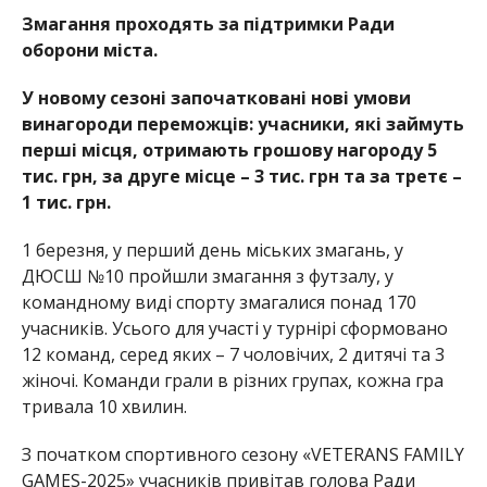
Змагання проходять за підтримки Ради
оборони міста.
У новому сезоні започатковані нові умови
винагороди переможців: учасники, які займуть
перші місця, отримають грошову нагород
у 5
тис. грн, за друге місце – 3 тис. грн та за третє –
1 тис. грн.
1 березня, у перший день міських змагань, у
ДЮСШ №10 пройшли змагання з футзалу, у
командному виді
спорту змагалися понад 170
учасників. Усього для уч
асті у турнірі сформовано
12 команд, серед яких – 7 чоловічих, 2 дитячі та 3
жіночі. Команди грали в різних групах, кожна гра
тривала 10 хвилин.
З початком спортивного сезону «VETERANS FAMILY
GAMES-2025» учасників привітав голова Ради