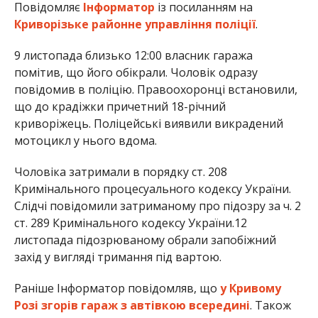
Повідомляє
Інформатор
із посиланням на
Криворізьке районне управління поліції
.
9 листопада близько 12:00 власник гаража
помітив, що його обікрали. Чоловік одразу
повідомив в поліцію. Правоохоронці встановили,
що до крадіжки причетний 18-річний
криворіжець. Поліцейські виявили викрадений
мотоцикл у нього вдома.
Чоловіка затримали в порядку ст. 208
Кримінального процесуального кодексу України.
Слідчі повідомили затриманому про підозру за ч. 2
ст. 289 Кримінального кодексу України.12
листопада підозрюваному обрали запобіжний
захід у вигляді тримання під вартою.
Раніше Інформатор повідомляв, що
у Кривому
Розі згорів гараж з автівкою всередині
. Також