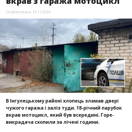
вкрав з гаража мотоцикл
Опубліковано
13.11.2024
В Інгулецькому районі хлопець зламав двері
чужого гаража і заліз туди. 18-річний парубок
вкрав мотоцикл, який був всередині. Горе-
викрадача схопили за лічені години.