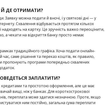
 Й ДЕ ОТРИМАТИ?
 Заявку можна подати й вночі, і у святкові дні — у
Інтернету. Схвалення відбувається протягом кількох
і надходять на картку. Це зручність важко переоцінити,
о, а чекати на відкриття банку просто немає
рамках традиційного графіка. Хоча подати онлайн-
й час, саме рішення та переказ коштів, як правило,
нки пропонують програми попередньо схвалених
додаток.
ДОВЕДЕТЬСЯ ЗАПЛАТИТИ?
кредитами та простотою оформлення, але це має
звичай вищі, ніж у банках. Для короткострокової
ижнів, переплата може здатися незначною. Проте, якщо
ристуватися ним постійно, загальна сума переплати