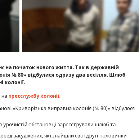
с на початок нового життя. Так в державній
онія № 80» відбулися одразу два весілля. Шлюб
 колонії.
 на
пресслужбу колонії
.
анові «Криворізька виправна колонія (№ 80)» відбулося
в урочистій обстановці зареєстрували шлюб та
еред засуджених, які знайшли свої другі половинки