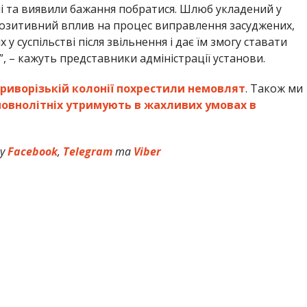
і та виявили бажання побратися. Шлюб укладений у
позитивний вплив на процес виправлення засуджених,
у суспільстві після звільнення і дає їм змогу ставати
, – кажуть представники адміністрації установи.
Криворізькій колонії похрестили немовлят
. Також ми
еповнолітніх утримують в жахливих умовах в
 у
Facebook
,
Telegram
та
Viber