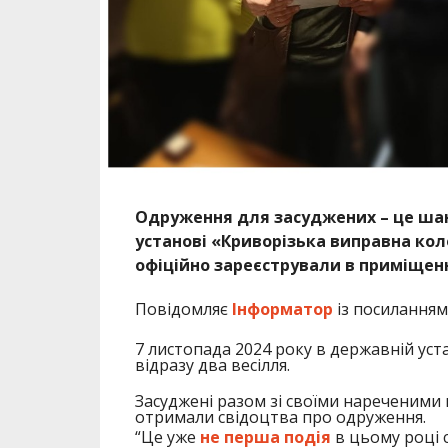
Одруження для засуджених – це шан
установі «Криворізька виправна кол
офіційно зареєстрували в приміщенні
Повідомляє
Інформатор
із посиланням
7 листопада 2024 року в державній уст
відразу два весілля.
Засуджені разом зі своїми нареченими 
отримали свідоцтва про одруження.
“Це уже
не перша подія
в цьому році с