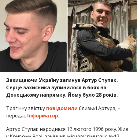
Захищаючи Україну загинув Артур Ступак.
Серце захисника зупинилося в боях на
Донецькому напрямку. Йому було 28 років.
Трагічну звістку
повідомили
близькі Артура, –
передає
Інформатор
.
Артур Ступак народився 12 лютого 1996 року. Жив
у Кривому Розі, закінчив місцеву гімназію №17.