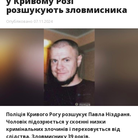
у Кривому Розі
розшукують зловмисника
Опубліковано
07.11.2024
Поліція Кривого Рогу розшукує Павла Ніздраня.
Чоловік підозрюється у скоєнні низки
кримінальних злочинів і переховується від
слідства. Зловмиснику 39 років.