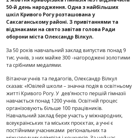
50-й день народження. Одна з найбільших
шкіл Кривого Рогу розташована у
Саксаганському районі. З привітаннями та
відзнаками на свято завітав голова Ради
оборони міста Олександр Вілкул.
За 50 років навчальний заклад випустив понад 9
тис. учнів, з них майже 300 -нагороджені золотими
та срібними медалями.
Вітаючи учнів та педагогів, Олександр Вілкул
сказав:
«Ювілей школи – значна подія в освітньому
житті Кривого Рогу. У дев’яносто першій гімназії
навчається понад 1200 учнів. Освітній процес
організовують більше 100 працівників.
Навчальний заклад бере участь у міжнародних,
всеукраїнських та міських проєктах, а учні є
постійними учасниками регіональних та
міжнародних олімпіад і конкурсів. За цей час