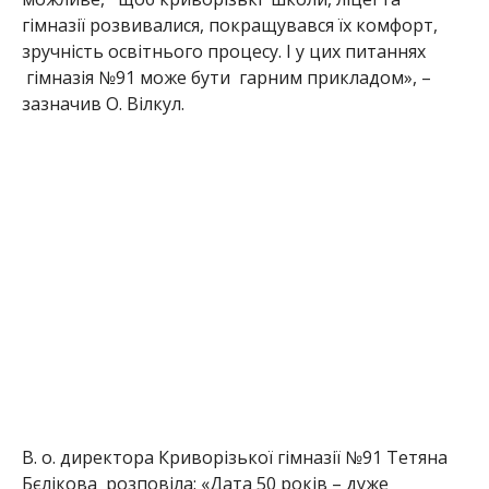
гімназії розвивалися, покращувався їх комфорт,
зручність освітнього процесу. І у цих питаннях
гімназія №91 може бути гарним прикладом», –
зазначив О. Вілкул.
В. о. директора Криворізької гімназії №91 Тетяна
Бєлікова р
озповіла: «Дата 50 років – дуже