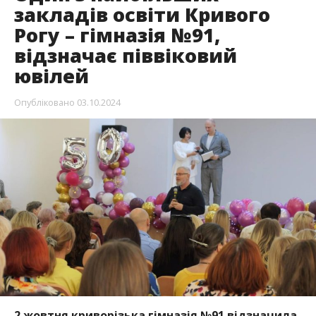
закладів освіти Кривого
Рогу – гімназія №91,
відзначає піввіковий
ювілей
Опубліковано
03.10.2024
2 жовтня криворізька гімназія №91 відзначила