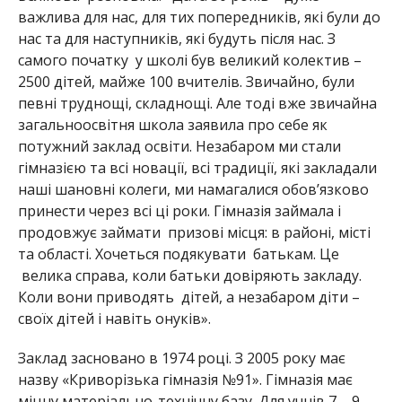
важлива для нас, для тих попередників, які були до
нас та для наступників, які будуть після нас. З
самого початку у школі був великий колектив –
2500 дітей, майже 100 вчителів. Звичайно, були
певні труднощі, складнощі. Але тоді вже звичайна
загальноосвітня школа заявила про себе як
потужний заклад освіти. Незабаром ми стали
гімназією та всі новації, всі традиції, які закладали
наші шановні колеги, ми намагалися обов
’язково
принести через всі ці роки. Гімназія займала і
продовжує займати призові місця: в районі, місті
та області. Хочеться подякувати батькам. Це
велика справа, коли батьки довіряють закладу.
Коли вони приводять дітей, а незабаром діти –
своїх дітей і навіть онуків».
Заклад засновано в 1974 році. З 2005 року має
назву «Криворізька гімназія №91». Гімназія має
міцну матеріально-технічну базу. Для учнів 7 – 9