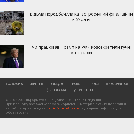
ГОЛОВНА
ЖИТТЯ
ВЛАДА
ГРОШІ
ТРЕШ
ПРЕС-РЕЛІЗИ
РЕКЛАМА
ПРОЕКТЫ
© 2007-2022 Інформатор - Національне інтернет-видання.
При повному або частковому використанні матеріалів сайту посилання
на сайт інтернет-видання
kr.informator.ua
як джерело інформації є
обов'язковим.