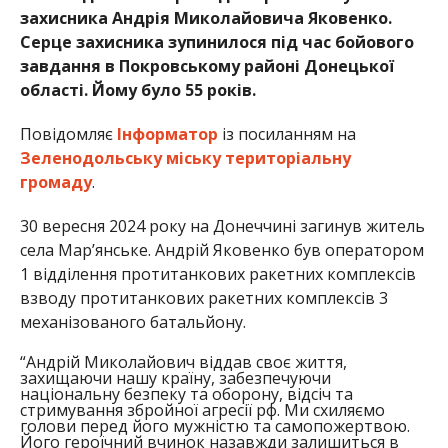
захисника Андрія Миколайовича Яковенко.
Серце захисника зупинилося під час бойового
завдання в Покровському районі Донецької
області. Йому було 55 років.
Повідомляє
Інформатор
із посиланням на
Зеленодольську міську територіальну
громаду
.
30 вересня 2024 року на Донеччині загинув житель
села Мар’янське. Андрій Яковенко був оператором
1 відділення протитанкових ракетних комплексів
взводу протитанкових ракетних комплексів 3
механізованого батальйону.
“Андрій Миколайович віддав своє життя,
захищаючи нашу країну, забезпечуючи
національну безпеку та оборону, відсіч та
стримування збройної агресії рф. Ми схиляємо
голови перед його мужністю та самопожертвою.
Його героїчний вчинок назавжди залишиться в