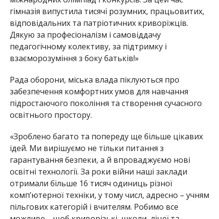
гімназія випустила тисячі розумних, працьовитих,
відповідальних та патріотичних криворіжців.
Дякую за професі
оналізм і самовіддачу
педагогічному колективу, за підт
римку і
в
заєморозуміння з боку батьків!»
Рада оборони, міська влада піклуються про
забезпечення комфортних умов для навчання
підростаючого покоління та створення сучасного
освітнього простору.
«Зроблено багато та попереду ще більше цікавих
ідей. Ми вирішуємо не
тільки питання з
гарантування безпеки, а й впроваджуємо нові
освітні технології. За роки війни наші заклади
отримали більше 16 тисяч одиниць різної
комп’ютерної техніки, у тому числ, адресно – у
чням
пільгових категорій і вчителям. Робимо все
можлив
е, щоб криворізькі школи, ліцеї та