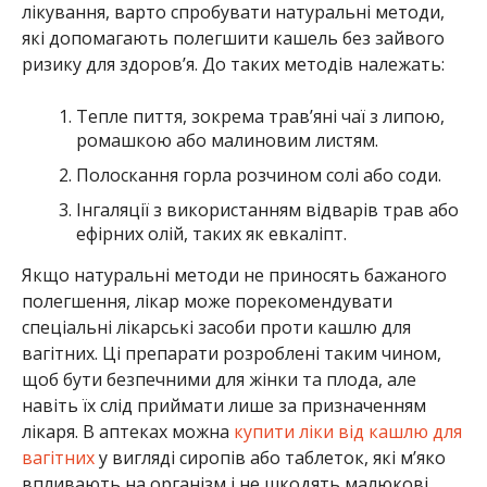
лікування, варто спробувати натуральні методи,
які допомагають полегшити кашель без зайвого
ризику для здоров’я. До таких методів належать:
Тепле пиття, зокрема трав’яні чаї з липою,
ромашкою або малиновим листям.
Полоскання горла розчином солі або соди.
Інгаляції з використанням відварів трав або
ефірних олій, таких як евкаліпт.
Якщо натуральні методи не приносять бажаного
полегшення, лікар може порекомендувати
спеціальні лікарські засоби проти кашлю для
вагітних. Ці препарати розроблені таким чином,
щоб бути безпечними для жінки та плода, але
навіть їх слід приймати лише за призначенням
лікаря. В аптеках можна
купити ліки від кашлю для
вагітних
у вигляді сиропів або таблеток, які м’яко
впливають на організм і не шкодять малюкові.