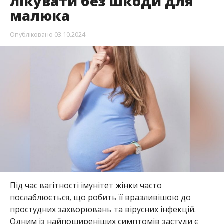
лікувати без шкоди для
малюка
Опубліковано
03.10.2024
Під час вагітності імунітет жінки часто
послаблюється, що робить її вразливішою до
простудних захворювань та вірусних інфекцій.
Одним із найпоширеніших симптомів застуди є