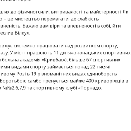
лях до фізичної сили, витривалості та майстерності. Як
о – це мистецтво перемагати, де слабкість
вненість. Бажаю вам віри та впевненості в собі, йти
еслив Вілкул.
довжує системно працювати над розвитком спорту,
 базу. У місті працюють 11 дитячо-юнацьких спортивних
тбольна академія «Кривбас»), більше 67 спортивних
зними видами спорту займається понад 22 тисячі
ривому Розі в 19 різноманітних видах єдиноборств
. Боротьбою самбо тренується майже 400 криворіжців в
№№2,6,7,9 та спортивному клубі «Торнадо.