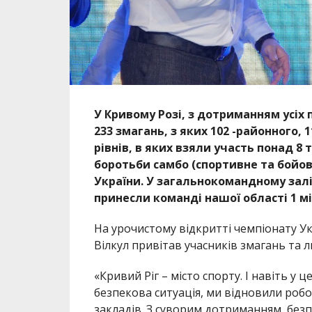
У Кривому Розі, з дотриманням усіх 
233 змагань, з яких 102 -районного, 
рівнів, в яких взяли участь понад 8 
боротьби самбо (спортивне та бойове
України. У загальнокомандному зал
принесли команді нашої області 1 мі
На урочистому відкритті чемпіонату У
Вілкул привітав учасників змагань та 
«Кривий Ріг – місто спорту. І навіть у 
безпекова ситуація, ми відновили роб
закладів. З суворим дотриманням без