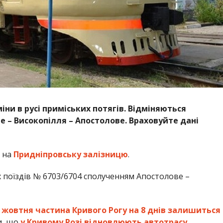
іни в русі приміських потягів. Відміняються
 – Високопілля – Апостолове. Враховуйте дані
 на
Придніпровську залізницю
.
х поїздів № 6703/6704 сполученням Апостолове –
1 жовтня частина Кривого Рогу на 8 днів залишиться
и, що
у Кривому Розі відновлюють автотрасу
.