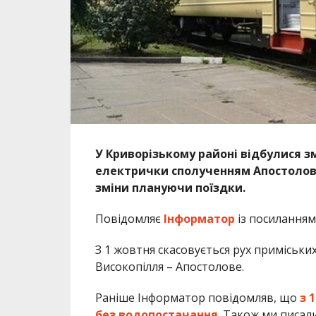
У Криворізькому районі відбулися зм
електрички сполученням Апостолове
зміни плануючи поїздки.
Повідомляє
Інформатор
із посиланням
З 1 жовтня скасовується рух приміськи
Високопілля – Апостолове.
Раніше Інформатор повідомляв, що
з 
без водопостачання
. Також ми писал