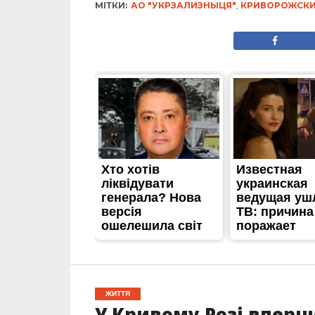
МІТКИ:
АО "УКРЗАЛИЗНЫЦЯ"
,
КРИВОРОЖСКИ
ЖИТТЯ
У Кривому Розі вперш