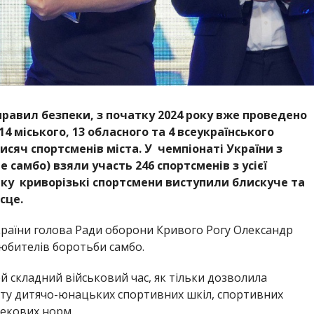
правил безпеки, з початку 2024 року вже проведено
114 міського, 13 обласного та 4 всеукраїнського
тисяч спортсменів міста. У чемпіонаті України з
 самбо) взяли участь 246 спортсменів з усієї
іку криворізькі спортсмени виступили блискуче та
сце.
країни голова Ради оборони Кривого Рогу Олександр
любителів боротьби самбо.
цей складний військовий час, як тільки дозволила
оту дитячо-юнацьких спортивних шкіл, спортивних
пекових норм.