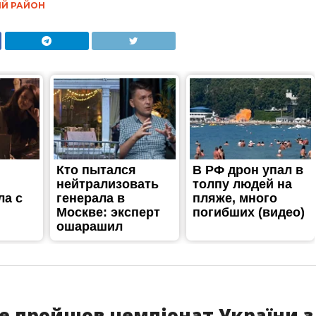
Й РАЙОН
е пройшов чемпіонат України з