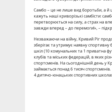
Самбо – це не лише вид боротьби, а й ш
кажуть наші криворізькі самбісти: самб
перетворюється на силу, а страх на впе
завжди вперед – до перемоги!», – підкр
Незважаючи на війну, Кривий Ріг про
зберігає та утримує наявну спортивну
шкіл (10 комунальних та 1 приватна фу
клубів та міських федерацій, в яких рі
спортсменів. На сьогоднішній день у К
займається понад 6 тисяч спортсменів
4 дитячо-юнацьких спортивних школах 