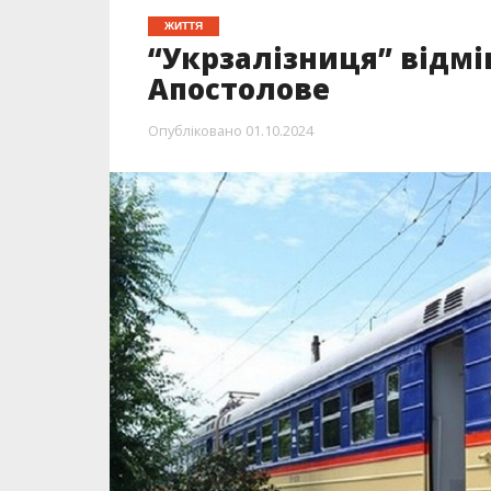
ЖИТТЯ
“Укрзалізниця” відм
Апостолове
Опубліковано
01.10.2024