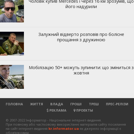
ГОЛОВНА
ЖИТТЯ
ВЛАДА
ГРОШІ
ТРЕШ
ПРЕС-РЕЛІЗИ
РЕКЛАМА
ПРОЕКТЫ
© 2007-2022 Інформатор - Національне інтернет-видання.
При повному або частковому використанні матеріалів сайту посилання
на сайт інтернет-видання
kr.informator.ua
як джерело інформації є
обов'язковим.