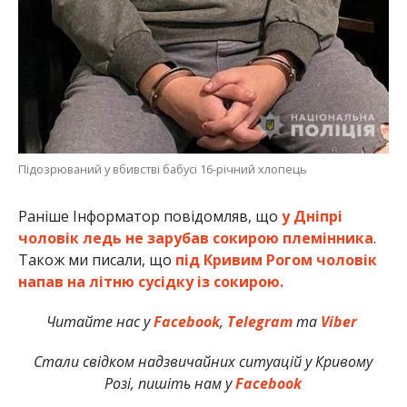
Підозрюваний у вбивстві бабусі 16-річний хлопець
Раніше Інформатор повідомляв, що
у Дніпрі
чоловік ледь не зарубав сокирою племінника
.
Також ми писали, що
під Кривим Рогом чоловік
напав на літню сусідку із сокирою.
Читайте нас у
Facebook
,
Telegram
та
Viber
Стали свідком надзвичайних ситуацій у Кривому
Розі, пишіть нам у
Facebook