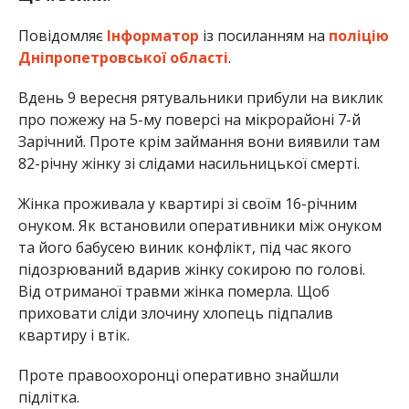
Повідомляє
Інформатор
із посиланням на
поліцію
Дніпропетровської області
.
Вдень 9 вересня рятувальники прибули на виклик
про пожежу на 5-му поверсі на мікрорайоні 7-й
Зарічний. Проте крім займання вони виявили там
82-річну жінку зі слідами насильницької смерті.
Жінка проживала у квартирі зі своїм 16-річним
онуком. Як встановили оперативники між онуком
та його бабусею виник конфлікт, під час якого
підозрюваний вдарив жінку сокирою по голові.
Від отриманої травми жінка померла. Щоб
приховати сліди злочину хлопець підпалив
квартиру і втік.
Проте правоохоронці оперативно знайшли
підлітка.