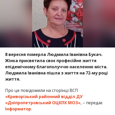
8 вересня померла Людмила Іванівна Букач.
Жінка присвятила своє професійне життя
епідемічному благополуччю населенню міста.
Людмила Іванівна пішла з життя на 72-му році
життя.
Про це повідомили на сторінці ВСП
«Криворізький районний відділ ДУ
«Дніпропетровський ОЦКПХ МОЗ»
, – передає
Інформатор
.