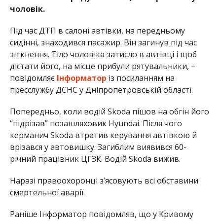
чоловік.
Під час ДТП в салоні автівки, на передньому
сидінні, знаходився пасажир. Він загинув під час
зіткнення. Тіло чоловіка затисло в автівці і щоб
дістати його, на місце прибули рятувальники, –
повідомляє
Інформатор
із посиланням на
пресслужбу ДСНС у Дніпропетровській області.
Попередньо, коли водій Skoda пішов на обгін його
“підрізав” позашляховик Hyundai. Після чого
керманич Skoda втратив керування автівкою й
врізався у автовишку. Загиблим виявився 60-
річний працівник ЦГЗК. Водій Skoda вижив.
Наразі правоохоронці з’ясовують всі обставини
смертельної аварії.
Раніше Інформатор повідомляв, що у Кривому