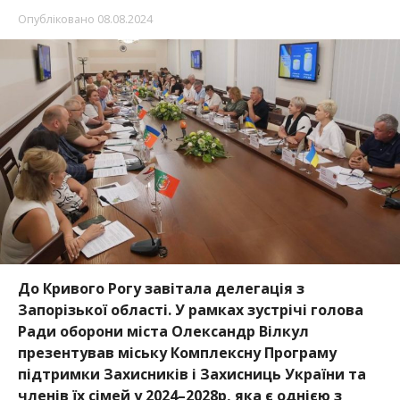
Опубліковано
08.08.2024
До Кривого Рогу завітала делегація з
Запорізької області. У рамках зустрічі голова
Ради оборони міста Олександр Вілкул
презентував міську Комплексну Програму
підт
римки Захисників і Захисниць України та
членів їх сімей у 2024–2028р, яка є однією з