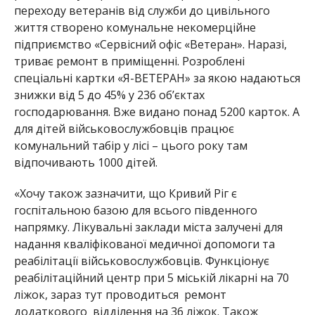
переходу ветеранів від служби до цивільного
життя створено комунальне некомерційне
підприємство
«Сервісний офіс «Ветеран»
. Наразі,
триває ремонт в приміщенні. Розроблені
спеціальні картки «Я-ВЕТЕРАН» за якою над
аються
знижки від 5 до 45% у 236 об’єктах
господарювання. Вже видано понад 5200 карток. А
для дітей військовослужбовців працює
комунальний табір у лісі – цього року там
відпочивають 10
00 дітей.
«Хочу також зазначити, що Крив
ий Ріг є
госпітальною базою для всього південного
напрямку. Лікувальні заклади міста залучені для
надання кваліфікованої медичної допомоги та
реабілітації військовослужбовців. Функціонує
реабілітаційний центр при 5 міській лікарні на 70
ліжок, зараз тут проводиться ремонт
додаткового відділення на 36 ліжок. Також