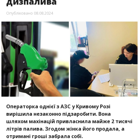
дизпалива
Опубліковано
08.08.2024
Операторка однієї з АЗС у Кривому Розі
вирішила незаконно підзаробити. Вона
шляхом махінацій привласнила майже 2 тисячі
літрів палива. Згодом жінка його продала, а
отримані гроші забрала собі.