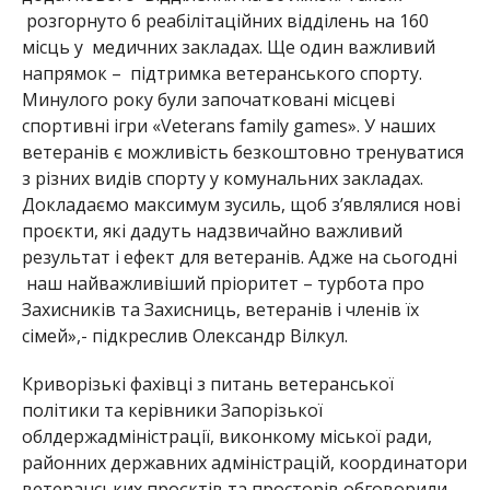
розгорнуто 6 реабілітаційних відділень на 160
місць у медичних закладах.
Ще один важливий
напрямок –
підтримка ветеранського спорту
.
Минулого року були започатковані місцеві
спортивні ігри «Veterans family games». У наших
ветеранів є можливість безкоштовно тренуватися
з різних видів спорту у комунальних закладах.
Докладаємо максимум зусиль, щоб з’являлися нові
проєкти, які дад
уть надзвичайно важливий
результат і ефект для ветеранів. Адже на сьогодні
наш найважливіший пріоритет – турбота про
Захисників та Захисниць, ветеранів і членів їх
сімей»,- підкреслив Олександр Вілкул.
Криворізькі фахівці з питань ветеранської
політики та керівники Запорізької
облдержадміністрації, виконкому міської ради,
районних державних адміністрацій, координатори
ветеранських проєктів та просторів
обговорили