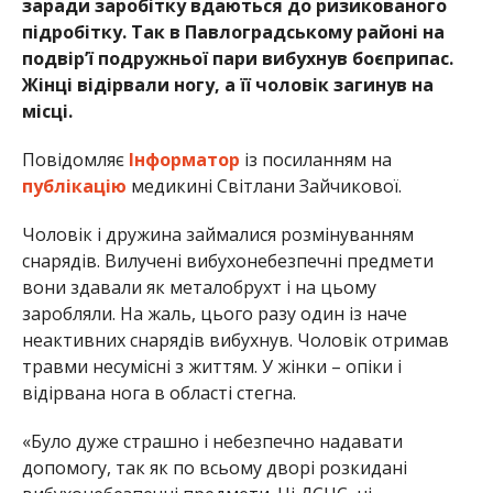
заради заробітку вдаються до ризикованого
підробітку. Так в Павлоградському районі на
подвірʼї подружньої пари вибухнув боєприпас.
Жінці відірвали ногу, а її чоловік загинув на
місці.
Повідомляє
Інформатор
із посиланням на
публікацію
медикині Світлани Зайчикової.
Чоловік і дружина займалися розмінуванням
снарядів. Вилучені вибухонебезпечні предмети
вони здавали як металобрухт і на цьому
заробляли. На жаль, цього разу один із наче
неактивних снарядів вибухнув. Чоловік отримав
травми несумісні з життям. У жінки – опіки і
відірвана нога в області стегна.
«Було дуже страшно і небезпечно надавати
допомогу, так як по всьому дворі розкидані