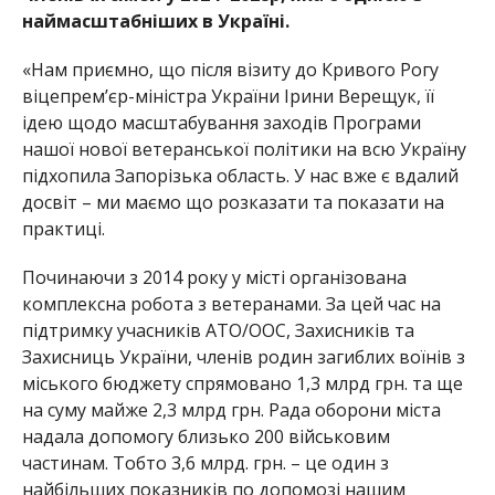
наймасштабніших в Україні.
«Нам приємно, що після візиту до Кри
вого Рогу
віцепрем’єр-міністра України Ірини Верещук,
її
ідею
щодо масштабування заходів Програми
нашої нової ветеранської політики на всю Україну
підхопила Запорізька область. У нас вже є вдалий
досвіт – ми маємо що розказати та показати на
практиці.
Починаючи з 2014 року у місті організована
комплексна робота з
ветеранами. За цей час на
підтримку
учасників АТО/ООС, Захисників та
Захисниць України, членів родин загиблих воїнів з
міського бюджету
спрямовано
1,3 млрд грн. та ще
на суму майже 2,3 млрд грн. Ра
да оборони міста
надала допомогу близько 200 військови
м
частинам. Тобто 3,6 млрд. грн. – це один з
найбільших показників по допомозі нашим