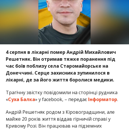
4 серпня в лікарні помер Андрій Михайлович
Решетняк. Він отримав тяжке поранення під
час боїв поблизу села Старомайорське на
Донеччині. Серце захисника зупинилося в
лікарні, де за його життя боролися медики.
Трагічну звістку повідомили на сторінці рудника
«
Суха Балка
» у facebook, – передає
Інформатор
.
Андрій Решетняк родом з Кіровоградщини, але
майже 20 років життя віддав гірничій справі у
Кривому Розі. Він працював на підземних