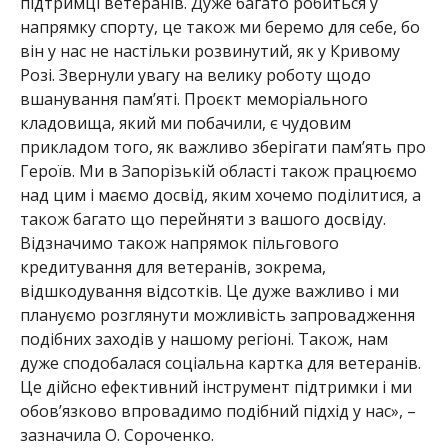
підтримці ветеранів. Дуже багато робиться у
напрямку спорту, це також ми беремо для себе, бо
він у нас не настільки розвинутий, як у Кривому
Розі. Звернули увагу на велику роботу щодо
вшанування пам’яті. Проєкт меморіального
кладовища, який ми побачили, є чудовим
прикладом того, як важливо зберігати пам’ять про
Героїв. Ми в Запорізькій області також працюємо
над цим і маємо досвід, яким хочемо п
оділитися, а
також багато що перейняти з вашого досвіду.
Відзначимо також напрямок пільгового
кредитування для ветеранів, зокрема,
відшкодування відсотків. Це дуже важливо і ми
плануємо розглянути можливість запровадження
подібних заходів у нашому регіоні. Також, нам
дуже сподобалася соціальна картка для ветеранів.
Це дійсно ефективний інструмент підтримки і ми
обов’язково впровадимо подібний підхід у нас», –
зазначила О. Сороченко.