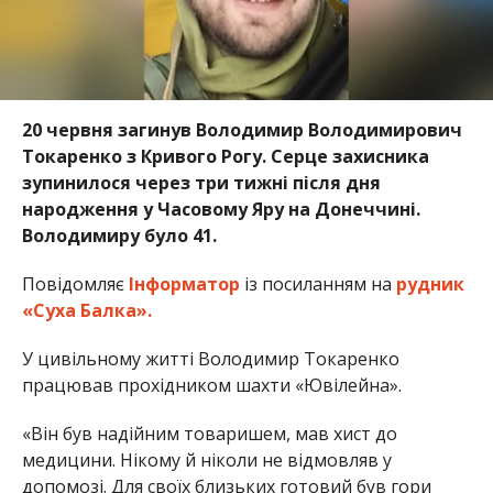
20 червня загинув Володимир Володимирович
Токаренко з Кривого Рогу. Серце захисника
зупинилося через три тижні після дня
народження у Часовому Яру на Донеччині.
Володимиру було 41.
Повідомляє
Інформатор
із посиланням на
рудник
«Суха Балка».
У цивільному житті Володимир Токаренко
працював прохідником шахти «Ювілейна».
«Він був надійним товаришем, мав хист до
медицини. Нікому й ніколи не відмовляв у
допомозі. Для своїх близьких готовий був гори