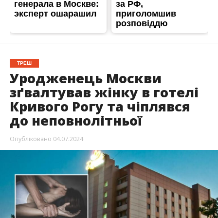
ТРЕШ
Уродженець Москви
зґвалтував жінку в готелі
Кривого Рогу та чіплявся
до неповнолітньої
Опубліковано
04.07.2024