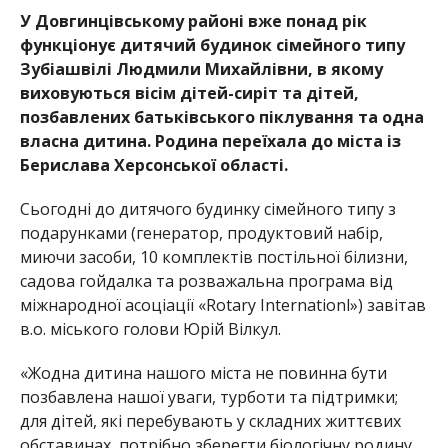
У Довгинцівському районі вже понад рік
функціонує дитячий будинок сімейного типу
Зубіашвілі Людмили Михайлівни, в якому
виховуються вісім дітей-сиріт та дітей,
позбавлених батьківського піклування та одна
власна дитина. Родина переїхала до міста із
Берислава Херсонської області.
Сьогодні до дитячого будинку сімейного типу з
подарунками (генератор, продуктовий набір,
миючи засоби, 10 комплектів постільної білизни,
садова гойдалка та розважальна програма від
міжнародної асоціації «Rotary Internationl») завітав
в.о. міського голови Юрій Вілкул.
«Жодна дитина нашого міста не повинна бути
позбавлена нашої уваги, турботи та підтримки;
для дітей, які перебувають у складних життєвих
обставинах, потрібно зберегти біологічну родину,