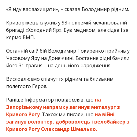
«Я йду вас захищати», – сказав Володимир рідним.
Криворіжець служив у 93-ї окремій механізованій
бригаді «Холодний Яр». Був медиком, але сідав і за
кермо БМП.
Останній свій бій Володимир Токаренко прийняв у
Часовому Яру на Донеччині. Востаннє рідні бачили
його 31 травня – на день його народження.
Висловлюємо співчуття рідним та близьким
полеглого Героя.
Раніше Інформатор повідомляв, що
на
Запорізькому напрямку загинув металург з
Кривого Рогу
. Також ми писали, що
на війні
загинув волонтер, доброволець і велобайкер з
Кривого Рогу Олександр Шмалько.