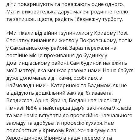
діти товаришують та поважають одне одного.
Мати-вихователька дарує малечі родинне тепло
та затишок, щастя, радість і безмежну турботу.
«Ми тікали від війни і зупинилися у Кривому Розі.
Спочатку винайняли житло у Покровському, потім
у Саксаганському районі. Зараз переїхали на
постійне місце проживання до будинку у
Довгинцівському районі. Сам будинок належить
моїй матері, яка мешкає разом з нами. Наша бабуся
дуже допомагає з дітками, особливо, з
наймолодшими – Катериною та Вадимом, які не
відвідують дошкільний заклад. Єлизавета,
Владислав, Аріна, Ярина, Богдан навчаються у
гімназії №84, а найстарша Дар’я, закінчила 9 класів
та має намір вступати до професійно-навчального
закладу та здобувати професію кухаря. Нам
подобається у Кривому Розі, хоча я сумую за
Херсонщиною. Віримо в нашу перемогу та