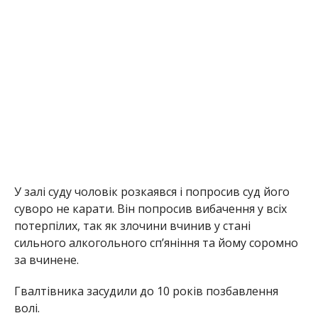
У залі суду чоловік розкаявся і попросив суд його
суворо не карати. Він попросив вибачення у всіх
потерпілих, так як злочини вчинив у стані
сильного алкогольного сп’яніння та йому соромно
за вчинене.
Гвалтівника засудили до 10 років позбавлення
волі.