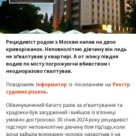
Рецидивіст родом з Москви напав на двох
криворіжанок. Неповнолітню дівчину він ледь
не зґвалтував у квартирі. А от жінку півдня
водив по місту погрожуючи вбивством і
неодноразово гвалтував.
Повідомляє
Інформатор
із посиланням на
Реєстр
судових рішень.
Обвинувачений багато разів за зґвалтування та
крадіжки був засуджений і вийшов із в’язниці
умовно-достроково. 30 січня 2024 року рецидивіст
підстеріг неповнолітню дівчину біля під’їзду,коли
вона зайшла всередину чоловік наздогнав її на