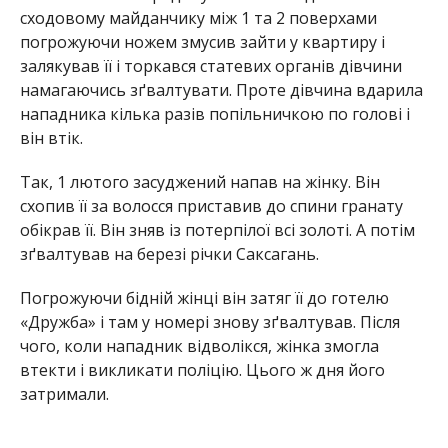
сходовому майданчику між 1 та 2 поверхами
погрожуючи ножем змусив зайти у квартиру і
залякував її і торкався статевих органів дівчини
намагаючись зґвалтувати. Проте дівчина вдарила
нападника кілька разів попільничкою по голові і
він втік.
Так, 1 лютого засуджений напав на жінку. Він
схопив її за волосся приставив до спини гранату
обікрав її. Він зняв із потерпілої всі золоті. А потім
зґвалтував на березі річки Саксагань.
Погрожуючи бідній жінці він затяг її до готелю
«Дружба» і там у номері знову зґвалтував. Після
чого, коли нападник відволікся, жінка змогла
втекти і викликати поліцію. Цього ж дня його
затримали.