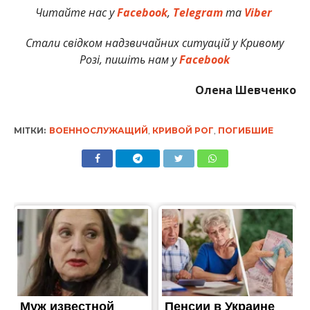
Читайте нас у
Facebook
,
Telegram
та
Viber
Стали свідком надзвичайних ситуацій у Кривому
Розі, пишіть нам у
Facebook
Олена Шевченко
МІТКИ:
ВОЕННОСЛУЖАЩИЙ
,
КРИВОЙ РОГ
,
ПОГИБШИЕ